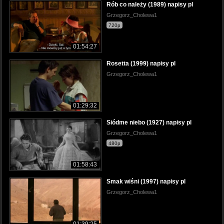
Rób co należy (1989) napisy pl
Grzegorz_Cholewa1
720p
01:54:27
Rosetta (1999) napisy pl
Grzegorz_Cholewa1
01:29:32
Siódme niebo (1927) napisy pl
Grzegorz_Cholewa1
480p
01:58:43
Smak wiśni (1997) napisy pl
Grzegorz_Cholewa1
01:39:25