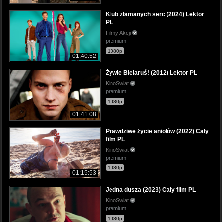
Klub złamanych serc (2024) Lektor
PL
Filmy Akcji
premium
1080p
01:40:52
Żywie Biełaruś! (2012) Lektor PL
KinoSwiat
premium
1080p
01:41:08
Prawdziwe życie aniołów (2022) Cały
film PL
KinoSwiat
premium
1080p
01:15:53
Jedna dusza (2023) Cały film PL
KinoSwiat
premium
1080p