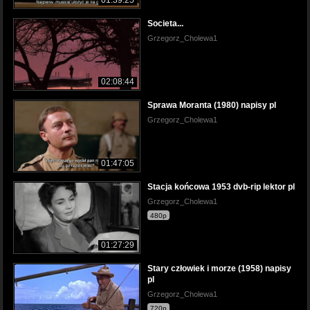
Societa...
Grzegorz_Cholewa1
02:08:44
Sprawa Moranta (1980) napisy pl
Grzegorz_Cholewa1
01:47:05
Stacja końcowa 1953 dvb-rip lektor pl
Grzegorz_Cholewa1
480p
01:27:29
Stary człowiek i morze (1958) napisy
pl
Grzegorz_Cholewa1
720p