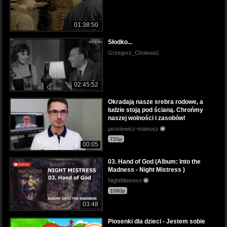
01:38:50
Słodko...
Grzegorz_Cholewa1
02:45:52
Okradają nasze srebra rodowe, a
ludzie stoją pod ścianą. Chrońmy
naszej wolności i zasobów!
jarosiewicz-mateusz
720p
00:05
03. Hand of God (Album: Into the
Madness - Night Mistress )
NightMistress
1080p
03:48
Piosenki dla dzieci - Jestem sobie