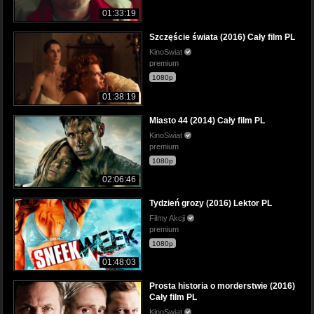
01:33:19
Szczęście świata (2016) Cały film PL
KinoSwiat
premium
1080p
01:38:19
Miasto 44 (2014) Cały film PL
KinoSwiat
premium
1080p
02:06:46
Tydzień grozy (2016) Lektor PL
Filmy Akcji
premium
1080p
01:48:03
Prosta historia o morderstwie (2016)
Cały film PL
KinoSwiat