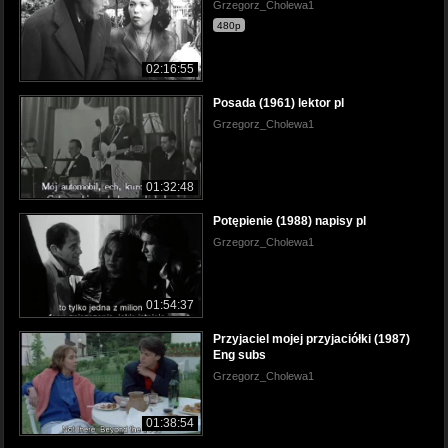
Grzegorz_Cholewa1
480p
02:16:55
Posada (1961) lektor pl
Grzegorz_Cholewa1
01:32:48
Potępienie (1988) napisy pl
Grzegorz_Cholewa1
01:54:37
Przyjaciel mojej przyjaciółki (1987)
Eng subs
Grzegorz_Cholewa1
01:38:54