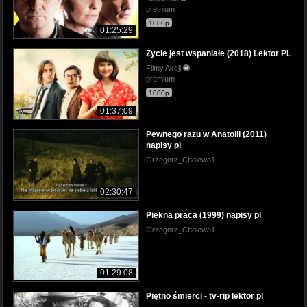
premium
1080p
01:25:29
Życie jest wspaniałe (2018) Lektor PL
Filmy Akcji
premium
1080p
01:37:09
Pewnego razu w Anatolii (2011)
napisy pl
Grzegorz_Cholewa1
02:30:47
Piękna praca (1999) napisy pl
Grzegorz_Cholewa1
01:29:08
Piętno śmierci - tv-rip lektor pl