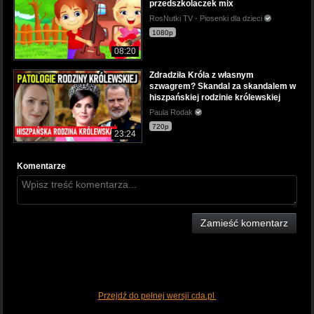
przedszkolaczek mix
RosNutki TV - Piosenki dla dzieci
1080p
08:20
Zdradziła Króla z własnym
szwagrem? Skandal za skandalem w
hiszpańskiej rodzinie królewskiej
Paula Rodak
720p
23:24
Komentarze
Zamieść komentarz
Przejdź do pełnej wersji cda.pl