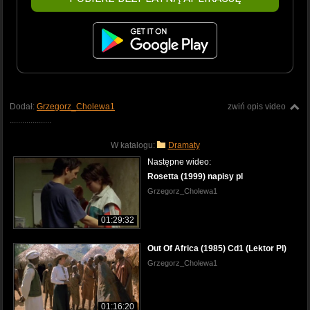
Dodał:
Grzegorz_Cholewa1
zwiń opis video
....................
W katalogu:
Dramaty
Następne wideo:
Rosetta (1999) napisy pl
Grzegorz_Cholewa1
01:29:32
Out Of Africa (1985) Cd1 (Lektor Pl)
Grzegorz_Cholewa1
01:16:20