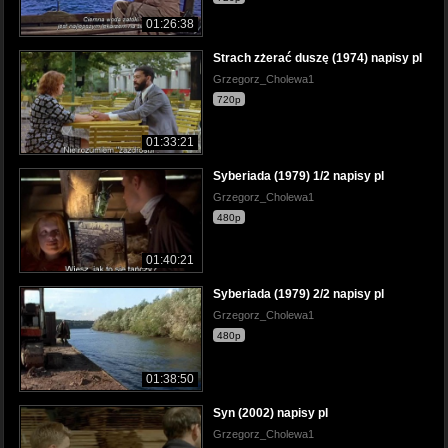
01:26:38
Strach zżerać duszę (1974) napisy pl
Grzegorz_Cholewa1
720p
01:33:21
Syberiada (1979) 1/2 napisy pl
Grzegorz_Cholewa1
480p
01:40:21
Syberiada (1979) 2/2 napisy pl
Grzegorz_Cholewa1
480p
01:38:50
Syn (2002) napisy pl
Grzegorz_Cholewa1