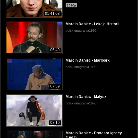
1080p
01:41:08
Marcin Daniec - Lekcja Historii
polskienagrania1990
06:49
Marcin Daniec - Marlbork
polskienagrania1990
07:59
Marcin Daniec - Małysz
polskienagrania1990
08:10
Marcin Daniec - Profesor Ignacy