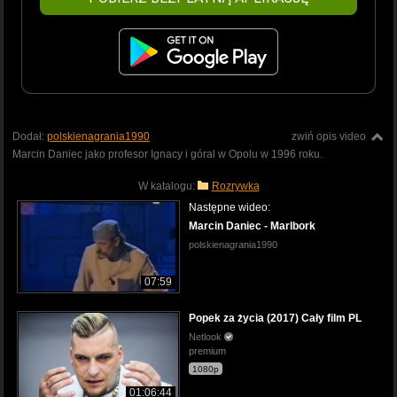
Dodał:
polskienagrania1990
zwiń opis video
Marcin Daniec jako profesor Ignacy i góral w Opolu w 1996 roku.
W katalogu:
Rozrywka
Następne wideo:
Marcin Daniec - Marlbork
polskienagrania1990
07:59
Popek za życia (2017) Cały film PL
Netlook
premium
1080p
01:06:44