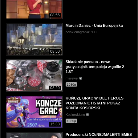
08:56
Marcin Daniec - Unia Europejska
polskienagrania1990
08:50
Składanie passata - nowe
graty,czujnik temp.oleju w golfie 2
1.8T
marewel
1080p
08:20
KOŃCZĘ GRAC W IDLE HEROES
POZEGNANIE I ISTATNI POKAZ
KONTA KOSIORSKI
Kosiorskione
1080p
15:33
Producencki NOŁNEJMALERT! EMES