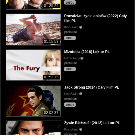
1080p
01:25:29
Prawdziwe życie aniołów (2022) Cały
film PL
KinoSwiat
premium
1080p
01:15:53
Mizofobia (2016) Lektor PL
Filmy Akcji
premium
1080p
01:52:15
Jack Strong (2014) Cały Film PL
KinoSwiat
premium
1080p
02:02:37
Żywie Biełaruś! (2012) Lektor PL
KinoSwiat
premium