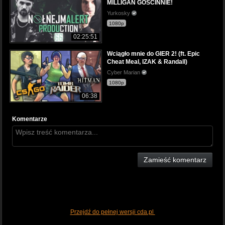
MILLIGAN GOŚCINNIE!
Yurkosky
1080p
02:25:51
Wciągło mnie do GIER 2! (ft. Epic
Cheat Meal, IZAK & Randall)
Cyber Marian
1080p
06:38
Komentarze
Zamieść komentarz
Przejdź do pełnej wersji cda.pl