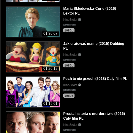
Maria Skłodowska-Curie (2016)
Lektor PL
KinoSwiat
premium
1080p
01:36:07
Jak uratować mamę (2015) Dubbing
PL
KinoSwiat
premium
1080p
01:26:12
Pech to nie grzech (2018) Cały film PL
KinoSwiat
premium
1080p
01:19:01
Prosta historia o morderstwie (2016)
Cały film PL
KinoSwiat
premium