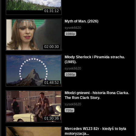
01:31:12
Myth of Man. (2026)
sysek6620
1080p
02:00:30
Młody Sherlock i Piramida strachu.
(1985).
sysek6620
1080p
01:48:52
Młodzi gniewni - historia Rona Clarka.
The Ron Clark Story.
sysek6620
720p
01:30:36
Mercedes W123 82r - kiedyś to była
motoryzacja...