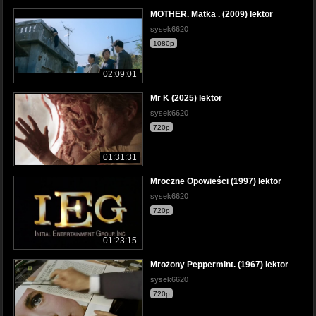
MOTHER. Matka . (2009) lektor
sysek6620
1080p
02:09:01
Mr K (2025) lektor
sysek6620
720p
01:31:31
Mroczne Opowieści (1997) lektor
sysek6620
720p
01:23:15
Mrożony Peppermint. (1967) lektor
sysek6620
720p