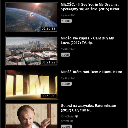
MIŁOŚĆ. - Ill See You in My Dreams.
Spotkajmy się we śnie. (2015) lektor
sysek6620
1080p
01:36:33
Miłości nie kupisz. - Cant Buy My
Love. (2017) TV. rip.
sysek6620
720p
01:21:22
Miłość, która rani. Dom z liliami. lektor
sysek6620
1080p
09:59:30
Gotowi na wszystko. Exterminator
(2017) Cały film PL
KinoSwiat
premium
1080p