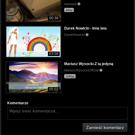
marewel
480p
00:36
Darek Nowicki - Imię lata
DarekNowicki
03:56
Mariusz Wysocki-Z tą jedyną
MariuszWysockiOfficial
1080p
05:02
Komentarze
Zamieść komentarz