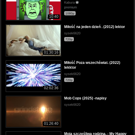
Kabura
premium
1080p
10:40
Miłość na jeden dzień . (2012) lektor
sysek6620
720p
01:30:16
Miłość Poza wszechświat. (2022)
lekktor
sysek6620
720p
02:02:36
Mob Cops (2025) -napisy
sysek6620
01:26:40
Moja szczęśliwa rodzina. - My Happy