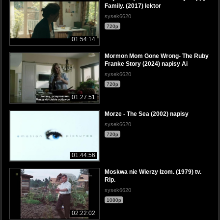
Family. (2017) lektor
sysek6620
720p
01:54:14
Mormon Mom Gone Wrong- The Ruby
Franke Story (2024) napisy Ai
sysek6620
720p
01:27:51
Morze - The Sea (2002) napisy
sysek6620
720p
01:44:56
Moskwa nie Wierzy łzom. (1979) tv.
Rip.
sysek6620
1080p
02:22:02