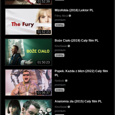
01:52:39
Mizofobia (2016) Lektor PL
Filmy Akcji
premium
1080p
01:52:15
Boże Ciało (2019) Cały film PL
KinoSwiat
premium
1080p
01:50:23
Popek. Każda z blizn (2022) Cały film
PL
Netlook
premium
1080p
01:06:37
Anatomia zła (2015) Cały film PL
KinoSwiat
premium