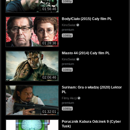
1080p
01:56:46
Body/Ciało (2015) Cały film PL
KinoSwiat
premium
1080p
01:28:36
Miasto 44 (2014) Cały film PL
KinoSwiat
premium
1080p
02:06:46
Surinam: Gra o władzę (2020) Lektor
PL
Filmy Akcji
premium
1080p
01:32:01
Porucznik Kabura Odcinek 9 (Cyber
Tusk)