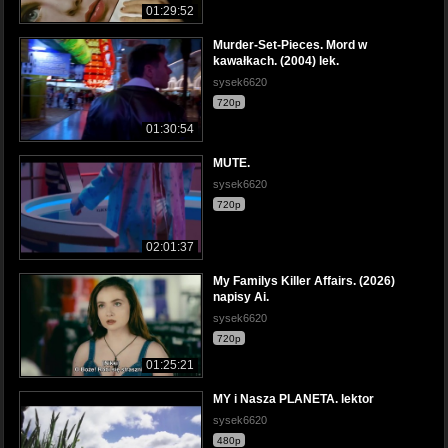
01:29:52
Murder-Set-Pieces. Mord w
kawałkach. (2004) lek.
sysek6620
720p
01:30:54
MUTE.
sysek6620
720p
02:01:37
My Familys Killer Affairs. (2026)
napisy Ai.
sysek6620
720p
01:25:21
MY i Nasza PLANETA. lektor
sysek6620
480p