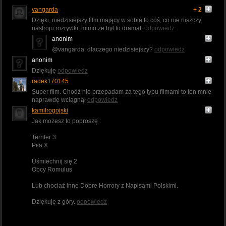
vangarda
+ 2
Dzięki, niedzisiejszy film mający w sobie to coś, co nie niszczy
nastroju rozrywki, mimo że był to dramat.
odpowiedz
anonim
@vangarda: dlaczego niedzisiejszy?
odpowiedz
anonim
Dziękuję
odpowiedz
radek170145
Super film. Chodź nie przepadam za tego typu filmami to ten mnie
naprawdę wciągnął
odpowiedz
kamilrogojski
Jak możesz to poproszę :
Terrifer 3
Piła X
Uśmiechnij się 2
Obcy Romulus
Lub chociaż inne Dobre Horrory z Napisami Polskimi.
Dziękuję z góry.
odpowiedz