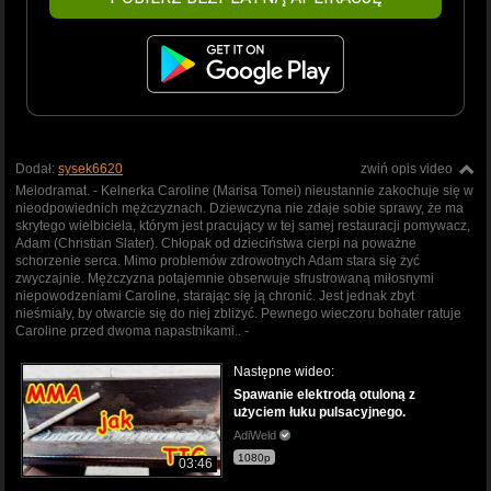
Dodał:
sysek6620
zwiń opis video
Melodramat. - Kelnerka Caroline (Marisa Tomei) nieustannie zakochuje się w
nieodpowiednich mężczyznach. Dziewczyna nie zdaje sobie sprawy, że ma
skrytego wielbiciela, którym jest pracujący w tej samej restauracji pomywacz,
Adam (Christian Slater). Chłopak od dzieciństwa cierpi na poważne
schorzenie serca. Mimo problemów zdrowotnych Adam stara się żyć
zwyczajnie. Mężczyzna potajemnie obserwuje sfrustrowaną miłosnymi
niepowodzeniami Caroline, starając się ją chronić. Jest jednak zbyt
nieśmiały, by otwarcie się do niej zbliżyć. Pewnego wieczoru bohater ratuje
Caroline przed dwoma napastnikami.. -
Następne wideo:
Spawanie elektrodą otuloną z
użyciem łuku pulsacyjnego.
AdiWeld
1080p
03:46