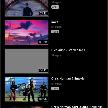
54-ojgen
480p
03:11
baby
54-ojgen
480p
01:29
Biesiadne - Granica mp3
54-ojgen
04:11
Chris Norman & Smokie
54-ojgen
720p
59:05
Chris Norman, Suzi Quatro - Stumblin