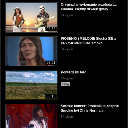
Oryginalne wykonanie przeboju La
Paloma. Piękny dźwięk gitary.
54-ojgen
03:32
PIOSENKI i MELODIE Słucha SIĘ z
PRZYJEMNOŚCIĄ smoke
54-ojgen
03:51
Powiedz mi tato
54-ojgen
720p
03:15
Smokie koncert 2 wokalistą zespołu
Smokie był Chris Norman,
54-ojgen