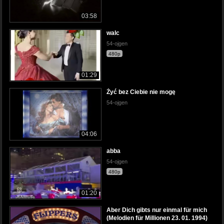
03:58
walc
54-ojgen
480p
01:29
Żyć bez Ciebie nie mogę
54-ojgen
04:06
abba
54-ojgen
480p
01:20
Aber Dich gibts nur einmal für mich
(Melodien für Millionen 23. 01. 1994)