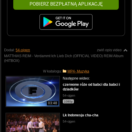
POBIERZ BEZPŁATNĄ APLIKACJĘ
Dodał:
54-ojgen
zwiń opis video
MATTHIAS REIM - Verdammt Ich Lieb Dich (OFFICIAL VIDEO) REIM Album
(HITBOX)
W katalogu:
MP4- Muzyka
Następne wideo:
czerwone róże od babci dla babci i
dziadków
54-ojgen
1080p
03:48
Lk Indonesja cha-cha
54-ojgen