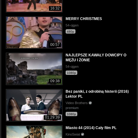
16:32
MERRY CHRISTMES
54-ojgen
480p
00:57
NAJLEPSZE KAWAŁY DOWCIPY O
MĘŻU I ŻONIE
54-ojgen
1080p
09:38
Bez paniki, z odrobiną histerii (2016)
Lektor PL
Video Brothers
premium
1080p
01:29:39
Miasto 44 (2014) Cały film PL
KinoSwiat