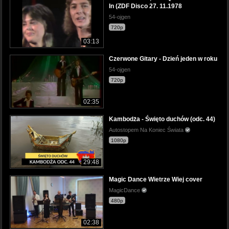
In (ZDF Disco 27. 11.1978
54-ojgen
720p
03:13
Czerwone Gitary - Dzień jeden w roku
54-ojgen
720p
02:35
Kambodża - Święto duchów (odc. 44)
Autostopem Na Koniec Świata
1080p
29:48
Magic Dance Wietrze Wiej cover
MagicDance
480p
02:38