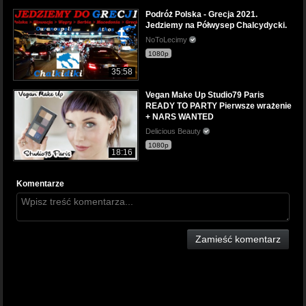
Podróż Polska - Grecja 2021.
Jedziemy na Półwysep Chalcydycki.
NoToLecimy
1080p
35:58
Vegan Make Up Studio79 Paris
READY TO PARTY Pierwsze wrażenie
+ NARS WANTED
Delicious Beauty
1080p
18:16
Komentarze
Zamieść komentarz