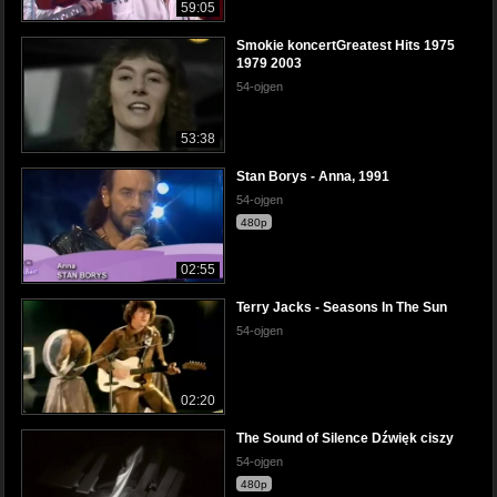
59:05
Smokie koncertGreatest Hits 1975
1979 2003
54-ojgen
53:38
Stan Borys - Anna, 1991
54-ojgen
480p
02:55
Terry Jacks - Seasons In The Sun
54-ojgen
02:20
The Sound of Silence Dźwięk ciszy
54-ojgen
480p