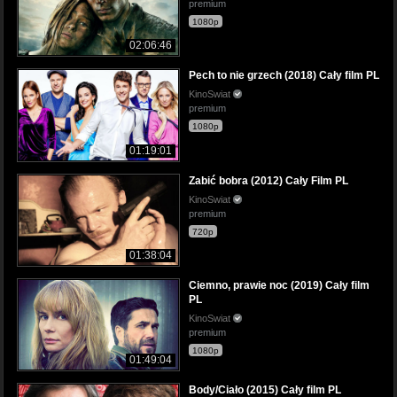
premium
1080p
02:06:46
Pech to nie grzech (2018) Cały film PL
KinoSwiat
premium
1080p
01:19:01
Zabić bobra (2012) Cały Film PL
KinoSwiat
premium
720p
01:38:04
Ciemno, prawie noc (2019) Cały film
PL
KinoSwiat
premium
1080p
01:49:04
Body/Ciało (2015) Cały film PL