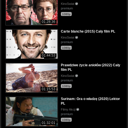
KinoSwiat
premium
1080p
01:28:36
Carte blanche (2015) Cały film PL
KinoSwiat
premium
1080p
01:44:53
Prawdziwe życie aniołów (2022) Cały
film PL
KinoSwiat
premium
1080p
01:15:53
Surinam: Gra o władzę (2020) Lektor
PL
Filmy Akcji
premium
1080p
01:32:01