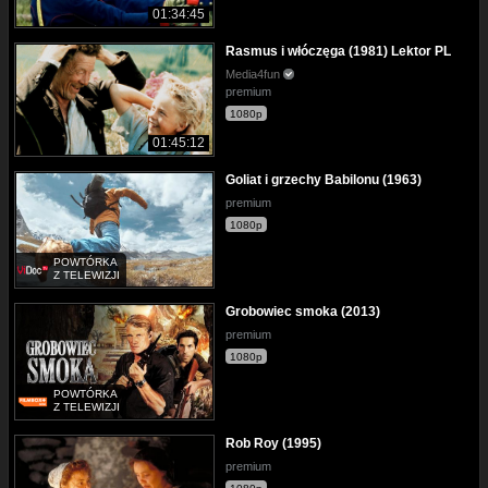
01:34:45
Rasmus i włóczęga (1981) Lektor PL
Media4fun
premium
1080p
01:45:12
Goliat i grzechy Babilonu (1963)
premium
1080p
POWTÓRKA
Z TELEWIZJI
Grobowiec smoka (2013)
premium
1080p
POWTÓRKA
Z TELEWIZJI
Rob Roy (1995)
premium