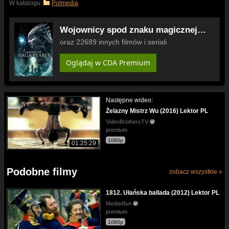
W katalogu:
Polmedia
Wojownicy spod znaku magicznej
perły (2017) Lektor PL
oraz 22689 innych filmów i seriali
Oglądaj w CDA Premium
Następne wideo:
Żelazny Mistrz Wu (2016) Lektor PL
VideoBrothersTV
premium
1080p
01:25:29
Podobne filmy
zobacz wszystkie »
1812. Ułańska ballada (2012) Lektor PL
Media4fun
premium
1080p