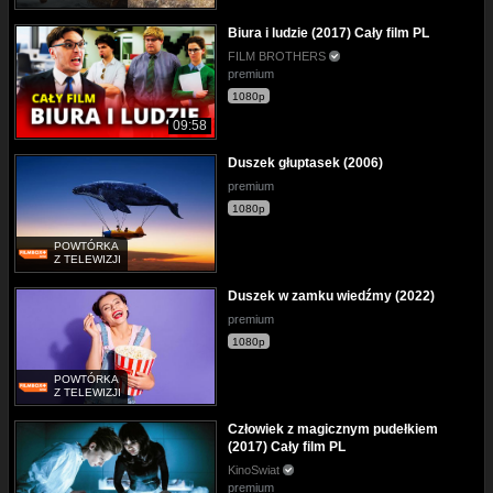
Biura i ludzie (2017) Cały film PL
FILM BROTHERS
premium
1080p
09:58
Duszek głuptasek (2006)
premium
1080p
POWTÓRKA
Z TELEWIZJI
Duszek w zamku wiedźmy (2022)
premium
1080p
POWTÓRKA
Z TELEWIZJI
Człowiek z magicznym pudełkiem
(2017) Cały film PL
KinoSwiat
premium