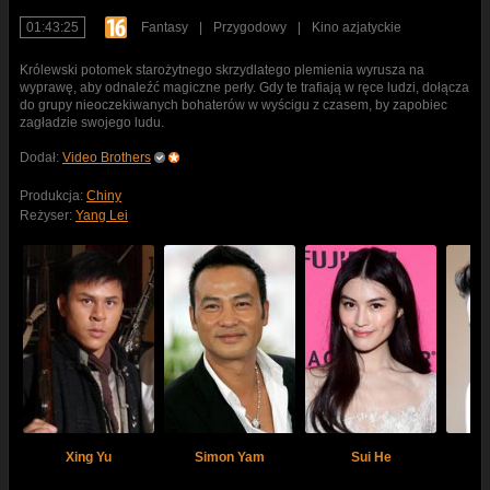
01:43:25
Fantasy
|
Przygodowy
|
Kino azjatyckie
Królewski potomek starożytnego skrzydlatego plemienia wyrusza na
wyprawę, aby odnaleźć magiczne perły. Gdy te trafiają w ręce ludzi, dołącza
do grupy nieoczekiwanych bohaterów w wyścigu z czasem, by zapobiec
zagładzie swojego ludu.
Dodał:
Video Brothers
Produkcja:
Chiny
Reżyser:
Yang Lei
Xing Yu
Simon Yam
Sui He
Da