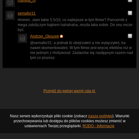
marieta_m
.
semafor31
Hmmm...dam takie 5.5/10, co najlepsze w tym filmie? Pancernik z
mega zabójczym bąkiem hahahaha, reszta taka sobie. Do snu może
być.
Andrzej_Oleszek
@semafor31: a jednak to obejrzałeś a nie wyłączyłeś, ba
nawet skomentowałeś. W tym filmie jest więcej efektów niż w
nie jednym z Hollywood. Zastanów się następnym razem nad
tym co piszesz.
Przejdź do pełnej wersji cda.pl
Nasz serwis wykorzystuje pliki cookie (zobacz
naszą politykę
). Warunki
przechowywania lub dostępu do plików cookies możesz zmienić w
ustawieniach Twojej przeglądarki.
RODO - Informacje