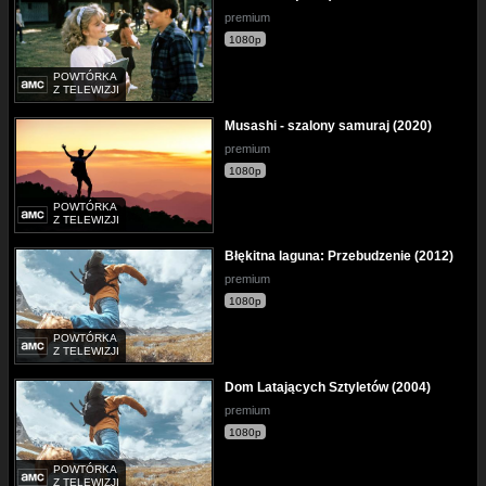
premium
1080p
POWTÓRKA
Z TELEWIZJI
Musashi - szalony samuraj (2020)
premium
1080p
POWTÓRKA
Z TELEWIZJI
Błękitna laguna: Przebudzenie (2012)
premium
1080p
POWTÓRKA
Z TELEWIZJI
Dom Latających Sztyletów (2004)
premium
1080p
POWTÓRKA
Z TELEWIZJI