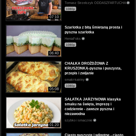
Tomasz Strzelczyk ODDASZFARTUCHA
1080p
07:10
Szarlotka z bitą śmietaną prosta i
pyszna szarlotka
HeniaFoks
1080p
06:40
CHAŁKA DROŻDŻOWA Z
KRUSZONKĄ-pyszna i puszysta,
przepis i zwijanie
smaki-katriny
1080p
05:08
SAŁATKA JARZYNOWA klasyka
smaku na święta, imprezę i
codziennie - zawsze pyszna i
niezawodna
szybko i smacznie
01:20
Ciasto puszyste i wilgotne - ciasto