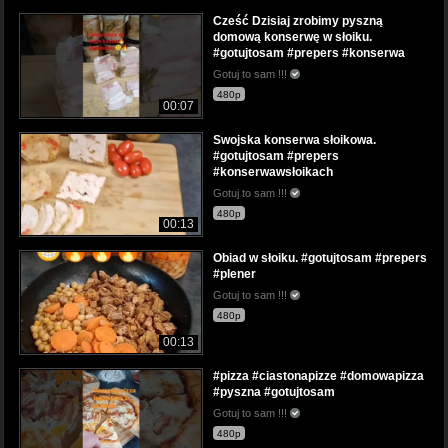
Cześć Dzisiaj zrobimy pyszną
domową konserwę w słoiku.
#gotujtosam #prepers #konserwa
Gotuj to sam !!!
480p
00:07
Swojska konserwa słoikowa.
#gotujtosam #prepers
#konserwawsłoikach
Gotuj to sam !!!
480p
00:13
Obiad w słoiku. #gotujtosam #prepers
#plener
Gotuj to sam !!!
480p
00:13
#pizza #ciastonapizze #domowapizza
#pyszna #gotujtosam
Gotuj to sam !!!
480p