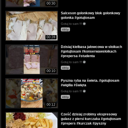
00:30
Salceson golonkowy blok golonkowy
golonka #gotujtosam
Gotuj to sam !!!
480p
00:28
Dzisiaj kiełbasa jałowcowa w słoikach
#gotujtosam #konserwawsłoikach
#prepersa #studenta
Gotuj to sam !!!
480p
00:10
Pyszna ryba na świeta. #gotujtosam
#wigilia #święta
Gotuj to sam !!!
480p
00:12
Cześć dzisiaj zrobimy ekspresowy
gulasz z piersi kurczaka #gotujtosam
#prepers #kurczak #pyszny