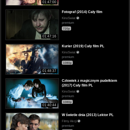
01:47:00
Fotograf (2014) Cały film
KinoSwiat
premium
720p
01:47:16
Kurier (2019) Cały film PL
KinoSwiat
premium
1080p
01:48:37
Człowiek z magicznym pudełkiem
(2017) Cały film PL
KinoSwiat
premium
1080p
01:40:44
W świetle dnia (2013) Lektor PL
Filmy Akcji
premium