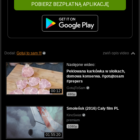
POBIERZ BEZPŁATNĄ APLIKACJĘ
Dodał:
Gotuj to sam !!!
zwiń opis video
Następne wideo:
Peklowana karkówka w słoikach,
domowa konserwa. #gotujtosam
#prepers
GotujToSam
00:12
480p
Smoleńsk (2016) Cały film PL
KinoSwiat
premium
1080p
01:55:20