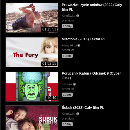
Prawdziwe życie aniołów (2022) Cały
film PL
KinoSwiat
premium
1080p
01:15:53
Mizofobia (2016) Lektor PL
Filmy Akcji
premium
1080p
01:52:15
Porucznik Kabura Odcinek 9 (Cyber
Tusk)
Kabura
premium
1080p
10:40
Śubuk (2022) Cały film PL
KinoSwiat
premium
1080p