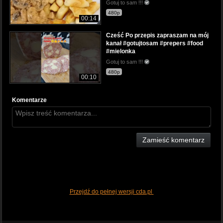
Gotuj to sam !!!
480p
00:14
Cześć Po przepis zapraszam na mój
kanał #gotujtosam #prepers #food
#mielonka
Gotuj to sam !!!
480p
00:10
Komentarze
Zamieść komentarz
Przejdź do pełnej wersji cda.pl