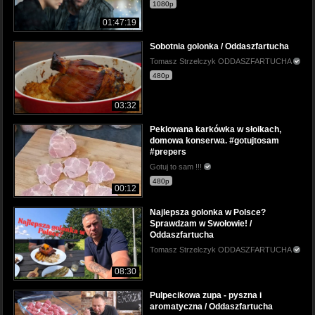
1080p
01:47:19
Sobotnia golonka / Oddaszfartucha
Tomasz Strzelczyk ODDASZFARTUCHA
480p
03:32
Peklowana karkówka w słoikach,
domowa konserwa. #gotujtosam
#prepers
Gotuj to sam !!!
480p
00:12
Najlepsza golonka w Polsce?
Sprawdzam w Swołowie! /
Oddaszfartucha
Tomasz Strzelczyk ODDASZFARTUCHA
08:30
Pulpecikowa zupa - pyszna i
aromatyczna / Oddaszfartucha