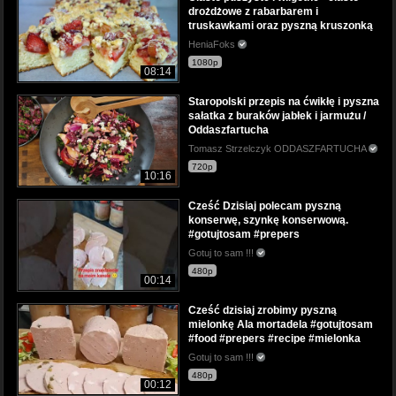
drożdżowe z rabarbarem i
truskawkami oraz pyszną kruszonką
HeniaFoks
1080p
08:14
Staropolski przepis na ćwikłę i pyszna
sałatka z buraków jabłek i jarmużu /
Oddaszfartucha
Tomasz Strzelczyk ODDASZFARTUCHA
720p
10:16
Cześć Dzisiaj polecam pyszną
konserwę, szynkę konserwową.
#gotujtosam #prepers
Gotuj to sam !!!
480p
00:14
Cześć dzisiaj zrobimy pyszną
mielonkę Ala mortadela #gotujtosam
#food #prepers #recipe #mielonka
Gotuj to sam !!!
480p
00:12