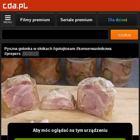
Filmy premium
Seriale premium
Dla dzieci
MENU
szukaj
Pyszna golonka w słoikach #gotujtosam #konserwasłoikowa
#prepers
00:00:10
Aby móc oglądać na tym urządzeniu