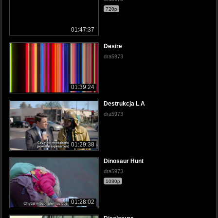
720p
01:47:37
Desire
dra5973
01:39:24
Destrukcja L A
dra5973
01:29:38
Dinosaur Hunt
dra5973
1080p
01:28:02