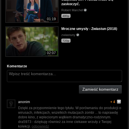
zaskoczyć.
Robert Marchel
480p
01:19
Mroczne umysły - Zwiastun (2018)
zwiastuny
720p
02:07
Komentarze
Zamieść komentarz
anonim
+ 4
Dzięki za przypomnienie tego tytułu. W porównaniu do produkcji o
wirusach, infekcjach, wszelkich mutacjach zombi ... to naprawdę
dobre kino, z wplecionym wątkiem dramatyczno-rodzinnym.
dra5973 - dziękuję również za inne ciekawe wrzuty z Twojej
kolekcji.
odpowiedz