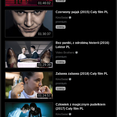
1080p
01:46:02
Czerwony pająk (2015) Cały film PL
KinoSwiat
premium
1080p
01:30:37
Bez paniki, z odrobiną histerii (2016)
Lektor PL
Video Brothers
premium
1080p
01:29:39
Zabawa zabawa (2018) Cały film PL
KinoSwiat
premium
1080p
01:24:57
Człowiek z magicznym pudełkiem
(2017) Cały film PL
KinoSwiat