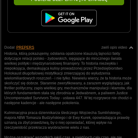
Dodał:
PREPERS
zwiń opis video
Historia, którą pokazujemy, odsłania opatrzone klauzulą tajności fakty
dotyczące relacji polsko - żydowskich, sięgające do mrocznego świata
wielkiej polityki i międzynarodowej finansjery. To historia niezwykła i
niepokojąca, demaskująca kulisy prowadzonej przez Przedsiębiorstwo
Holokaust długofalowej mistyfikacji zmierzającej do wyłudzenia
wielomiliardowych roszczeń - i nie tylko. Niewielu wierzy, że ta historia może
skończyć się dobrze. Starannie zweryfikowany, a zarazem wyglądający, jak
thriller polityczny, zapis wielkiej gry, mechanizmów manipulacji i kłamstw, dla
których fundamentem stała się zbrodnia w Jedwabnem, a paliwem Justice
Uncompensated Survivors Today - ustawa 447. W tej rozgrywce nie chodzi o
następne kadencje - ale następne pokolenia.
Kulminacyjna praca dziennikarza śledczego Wojciecha Sumlińskiego,
majora ABW Tomasza Budzyńskiego i dr Ewy Kurek, opowiadająca prawdę
uznaną za zbyt prawdziwą, by o niej opowiadać, której wpływ na
rzeczywistość przekracza wyobrażenie wielu z nas.
Można oszukiwać wszystkich jakiś czas, a niektórych cały czas, ale nie