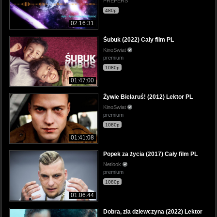
PREPERS
480p
02:16:31
Śubuk (2022) Cały film PL
KinoSwiat
premium
1080p
01:47:00
Żywie Biełaruś! (2012) Lektor PL
KinoSwiat
premium
1080p
01:41:08
Popek za życia (2017) Cały film PL
Netlook
premium
1080p
01:06:44
Dobra, zła dziewczyna (2022) Lektor