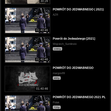
30:28
POWRÓT DO JEDWABNEGO ( 2021)
AZR
01:40:46
Powrót do Jedwabnego [2021]
Wojciech_Sumlinski
1080p
01:40:46
POWRÓT DO JEDWABNEGO
margos89
480p
01:40:46
POWRÓT DO JEDWABNEGO 2021 PL
Polak
720p