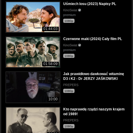
Uśmiech losu (2023) Napisy PL
KinoSwiat
premium
1080p
01:44:03
Czerwone maki (2024) Cały film PL
KinoSwiat
premium
1080p
01:58:09
Jak prawidłowo dawkować witaminę
D3 i K2 - Dr JERZY JAŚKOWSKI
PREPERS
1080p
10:00
Kto naprawdę rządzi naszym krajem
od 1989!
PREPERS
1080p