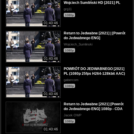
Wojciech Sumliński HD [2021] PL
grg11
1080p
01:40:46
Return to Jedwabne [2021] | [Powrót
do Jedwabnego ENG]
Wojciech_Sumlinski
1080p
01:40:46
POWRÓT DO JEDWABNEGO [2021]
PL (1080p 25fps H264-128kbit AAC)
gabercom
1080p
01:40:46
Return to Jedwabne [2021] [Powrót
do Jedwabnego ENG] 1080p - CDA
Jacek OWP
1080p
01:40:46