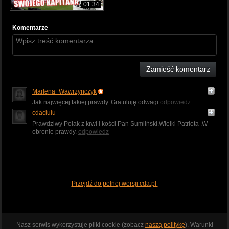
01:34
Komentarze
Zamieść komentarz
Marlena_Wawrzynczyk
Jak najwięcej takiej prawdy. Gratuluję odwagi
odpowiedz
cdaciulu
Prawdziwy Polak z krwi i kości Pan Sumliński.Wielki Patriota .W
obronie prawdy.
odpowiedz
Przejdź do pełnej wersji cda.pl
Nasz serwis wykorzystuje pliki cookie (zobacz
naszą politykę
). Warunki