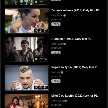
01:28:57
Zabawa zabawa (2018) Cały film PL
KinoSwiat
premium
1080p
01:24:57
Autsajder (2018) Cały film PL
KinoSwiat
premium
1080p
01:29:24
Popek za życia (2017) Cały film PL
Netlook
premium
1080p
01:06:44
Miłość od kuchni (2022) Lektor PL
Filmy Akcji
premium