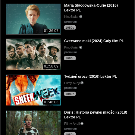
Maria Skłodowska-Curie (2016)
Lektor PL
KinoSwiat
premium
1080p
01:36:07
Czerwone maki (2024) Cały film PL
KinoSwiat
premium
1080p
01:58:09
Tydzień grozy (2016) Lektor PL
Filmy Akcji
premium
1080p
01:48:03
Doris: Historia pewnej miłości (2018)
Lektor PL
Filmy Akcji
premium
1080p