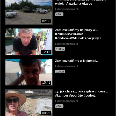
wałek - Awaria na Alasce
ludziepodrozuja.pl
480p
02:06
Zamieszkaliśmy na plaży w...
Kolumbii//W krainie
Kondorów//Odcinek specjalny II
ludziepodrozuja.pl
1080p
12:16
Zamieszkaliśmy w Kolumbii...
ludziepodrozuja.pl
1080p
15:41
żyj jak chcesz, tańcz gdzie chcesz...
#kamper #podróże #podróż
ludziepodrozuja.pl
480p
00:29