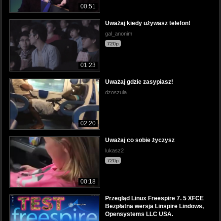
00:51
Uważaj kiedy używasz telefon!
gal_anonim
720p
01:23
Uważaj gdzie zasypiasz!
dzoszula
02:20
Uważaj co sobie życzysz
lukasz2
720p
00:18
Przegląd Linux Freespire 7. 5 XFCE
Bezpłatna wersja Linspire Lindows,
Opensystems LLC USA.