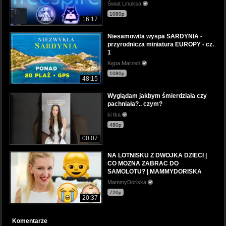
Świat Linuksa
1080p
16:17
Niesamowita wyspa SARDYNIA -
przyrodnicza miniatura EUROPY - cz.
1
Kępa Marzeń
1080p
48:15
Wyglądam jakbym śmierdziała czy
pachniała?.. czym?
ki tka
480p
00:07
NA LOTNISKU Z DWOJKA DZIECI |
CO MOZNA ZABRAC DO
SAMOLOTU? | MAMMYDORISKA
MammyDoriska
720p
20:37
Komentarze