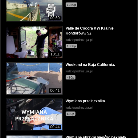
1080p
00:50
Valle de Cocora // W Krainie
Kondorów // 52
ludziepodrozuja.pl
1080p
13:11
Weekend na Baja California.
ludziepodrozuja.pl
480p
00:41
Wymiana przełącznika.
ludziepodrozuja.pl
480p
00:44
Wymiana skrzyni biegów; pęknięty