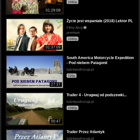
1080p
01:29:08
Życie jest wspaniałe (2018) Lektor PL
Filmy Akcji
premium
1080p
01:37:09
South America Motorcycle Expedition
- Pod niebem Patagonii
ludziepodrozuja.pl
720p
27:37
Trailer 4 - Urugwaj od podszewki...
ludziepodrozuja.pl
1080p
00:47
Trailer Przez Atlantyk
ludziepodrozuja.pl