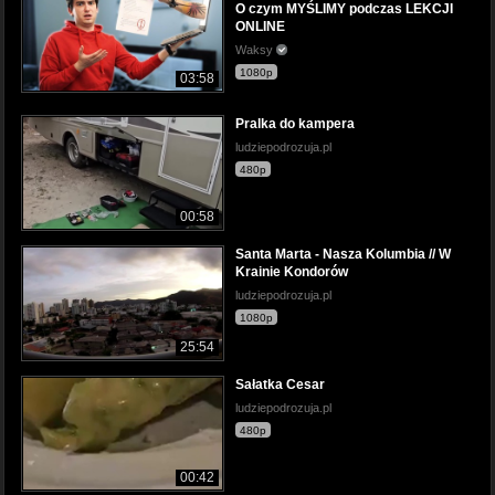
O czym MYŚLIMY podczas LEKCJI
ONLINE
Waksy
1080p
03:58
Pralka do kampera
ludziepodrozuja.pl
480p
00:58
Santa Marta - Nasza Kolumbia // W
Krainie Kondorów
ludziepodrozuja.pl
1080p
25:54
Sałatka Cesar
ludziepodrozuja.pl
480p
00:42