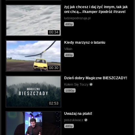
żyj jak chcesz i daj żyć innym, tak jak
oni chcą... #kamper #podróż #travel
ludziepodrozuja.pl
480p
00:34
Kiedy marzysz o lataniu
Villain
480p
00:30
Dzień dobry Magiczne BIESZCZADY!
Kołem Się Toczy
1080p
02:53
Uważaj na ptaki!
poszukiwacz
480p