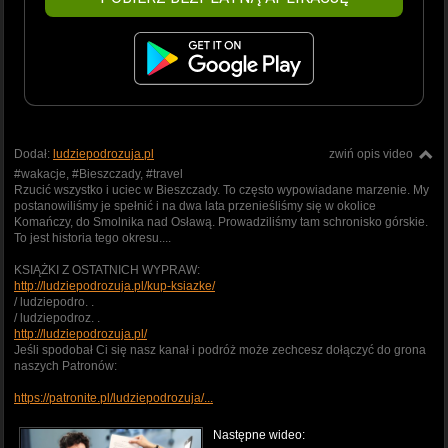
Dodał:
ludziepodrozuja.pl
zwiń opis video
#wakacje, #Bieszczady, #travel
Rzucić wszystko i uciec w Bieszczady. To często wypowiadane marzenie. My
postanowiliśmy je spełnić i na dwa lata przenieśliśmy się w okolice
Komańczy, do Smolnika nad Osławą. Prowadziliśmy tam schronisko górskie.
To jest historia tego okresu....
KSIĄŻKI Z OSTATNICH WYPRAW:
http://ludziepodrozuja.pl/kup-ksiazke/
/ ludziepodro. .
/ ludziepodroz. .
http://ludziepodrozuja.pl/
Jeśli spodobał Ci się nasz kanał i podróż może zechcesz dołączyć do grona
naszych Patronów:
https://patronite.pl/ludziepodrozuja/...
Następne wideo: