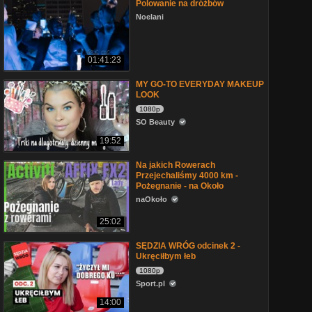
Polowanie na dróżbów
Noelani
01:41:23
MY GO-TO EVERYDAY MAKEUP
LOOK
1080p
SO Beauty
19:52
Na jakich Rowerach
Przejechaliśmy 4000 km -
Pożegnanie - na Około
naOkoło
25:02
SĘDZIA WRÓG odcinek 2 -
Ukręciłbym łeb
1080p
Sport.pl
14:00