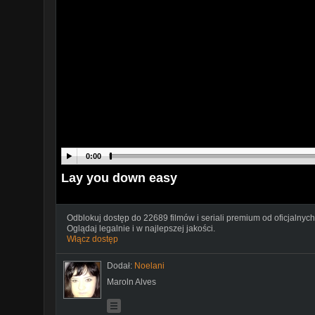
0:00
Lay you down easy
Odblokuj dostęp do 22689 filmów i seriali premium od oficjalnych
Oglądaj legalnie i w najlepszej jakości.
Włącz dostęp
Dodał:
Noelani
Maroln Alves