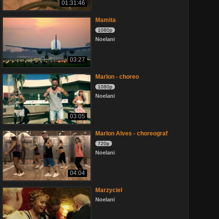
01:31:46
Mamita
1080p
Noelani
03:27
Marlon - choreo
1080p
Noelani
03:05
Marlon Alves - choreograf
720p
Noelani
04:04
Marzyciel
Noelani