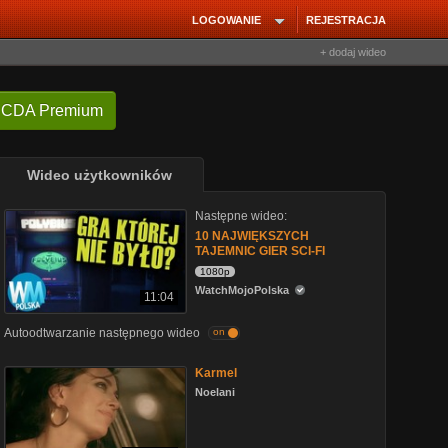
LOGOWANIE
REJESTRACJA
+ dodaj wideo
 CDA Premium
Wideo użytkowników
Następne wideo:
10 NAJWIĘKSZYCH
TAJEMNIC GIER SCI-FI
1080p
WatchMojoPolska
11:04
Autoodtwarzanie następnego wideo
on
Karmel
Noelani