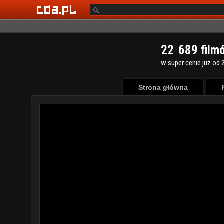
2
2
6
8
9
film
w super cenie już od 2
Strona główna