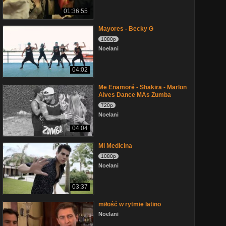
01:36:55
Mayores - Becky G
1080p
Noelani
04:02
Me Enamoré - Shakira - Marlon
Alves Dance MAs Zumba
720p
Noelani
04:04
Mi Medicina
1080p
Noelani
03:37
miłość w rytmie latino
Noelani