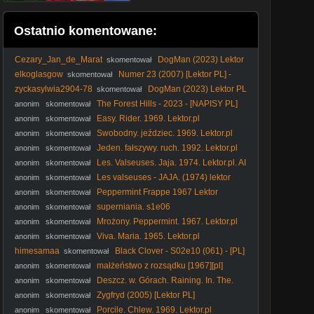
Ostatnio komentowane:
Cezary_Jan_de_Marat
DogMan (2023) Lektor
skomentował
PL
elkoglasgow
Numer 23 (2007) [Lektor PL] -
skomentował
The Number 23
zyckasylwia2904-78
DogMan (2023) Lektor PL
skomentował
The Forest Hills - 2023 - [NAPISY PL]
anonim
skomentował
Easy. Rider. 1969. Lektor.pl
anonim
skomentował
Swobodny. jeździec. 1969. Lektor.pl
anonim
skomentował
Jeden. fałszywy. ruch. 1992. Lektor.pl
anonim
skomentował
Les. Valseuses. Jaja. 1974. Lektor.pl. AI
anonim
skomentował
Les valseuses - JAJA. (1974) lektor
anonim
skomentował
Peppermint Frappe 1967 Lektor
anonim
skomentował
superniania. s1e06
anonim
skomentował
Mrożony. Peppermint. 1967. Lektor.pl
anonim
skomentował
Viva. Maria. 1965. Lektor.pl
anonim
skomentował
himesamaa
Black Clover - S02e10 (061) - [PL]
skomentował
małżeństwo z rozsądku [1967][pl]
anonim
skomentował
Deszcz. w. Górach. Raining. In. The.
anonim
skomentował
Mountain. 1979. Lektor.pl. AI
Zygfryd (2005) [Lektor PL]
anonim
skomentował
Porcile. Chlew. 1969. Lektor.pl
anonim
skomentował