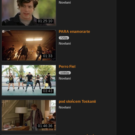
Noelani
01:25:10
PARA enamorarte
720p
Noelani
01:33
Perro Fiel
1080p
Noelani
03:43
pod słońcem Toskanii
Noelani
01:46:36