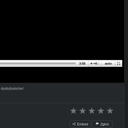
3:55
auto
 dystrybutorów!
Embed
Zgłoś