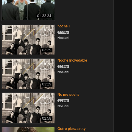
01:33:34
noche i
1080p
Noelani
03:29
Noche Inolvidable
1080p
Noelani
03:29
No me suelte
1080p
Noelani
02:58
Ostre pieszczoty