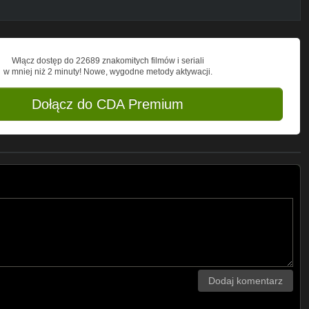
Włącz dostęp do 22689 znakomitych filmów i seriali
w mniej niż 2 minuty! Nowe, wygodne metody aktywacji.
Dołącz do CDA Premium
Dodaj komentarz