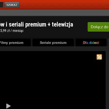
ów i seriali premium + telewizja
Dołącz
do
3,99 zł / miesiąc
Filmy premium
Seriale premium
Dla dzieci