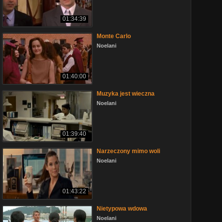
01:34:39
Monte Carlo
Noelani
01:40:00
Muzyka jest wieczna
Noelani
01:39:40
Narzeczony mimo woli
Noelani
01:43:22
Nietypowa wdowa
Noelani