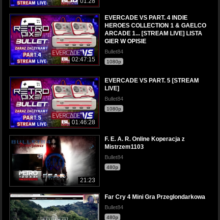
01:28
EVERCADE VS PART. 4 INDIE
HEROES COLLECTION 1 & GAELCO
ARCADE 1... [STREAM LIVE] LISTA
GIER W OPISIE
Bullet84
02:47:15
1080p
EVERCADE VS PART. 5 [STREAM
LIVE]
Bullet84
1080p
01:46:28
F. E. A. R. Online Koperacja z
Mistrzem1103
Bullet84
480p
21:23
Far Cry 4 Mini Gra Przeglondarkowa
Bullet84
480p