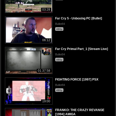
03:28
Far Cry 5 - Unboxing PC [Bullet]
Bullet84
480p
06:12
Far Cry Primal Part_1 [Stream Live]
Bullet84
480p
01:37:58
FIGHTING FORCE [1997] PSX
Bullet84
480p
19:00
FRANKO: THE CRAZY REVANGE
[1994] AMIGA