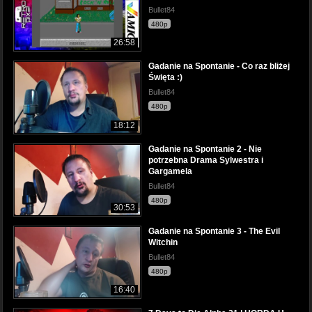
Bullet84
480p
26:58
Gadanie na Spontanie - Co raz bliżej
Święta :)
Bullet84
480p
18:12
Gadanie na Spontanie 2 - Nie
potrzebna Drama Sylwestra i
Gargamela
Bullet84
480p
30:53
Gadanie na Spontanie 3 - The Evil
Witchin
Bullet84
480p
16:40