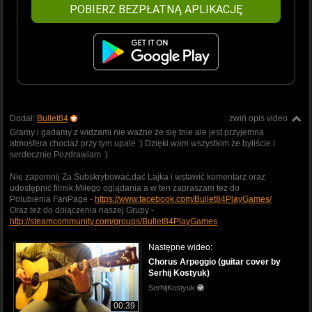
POBIERZ BEZPŁATNĄ APLIKACJĘ
Dodał:
Bullet84
zwiń opis video
Gramy i gadamy z widzami nie ważne że się tnie ale jest przyjemna
atmosfera chociaż przy tym upale :) Dzięki wam wszystkim że byliście i
serdecznie Pozdrawiam :)
Nie zapomnij Za Subskrybować,dać Lajka i wstawić komentarz oraz
udostępnić filmik.Miłego oglądania a w ten zapraszam też do
Polubienia FanPage -
https://www.facebook.com/Bullet84PlayGames/
Oraz też do dołączenia naszej Grupy -
http://steamcommunity.com/groups/Bullet84PlayGames
Następne wideo:
Chorus Arpeggio (guitar cover by
Serhij Kostyuk)
SerhijKostyuk
00:39