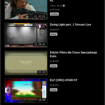
PL
Filmy Akcji
premium
1080p
01:32:01
Dying Light part_1 Stream Live
Bullet84
480p
01:28:41
Edytor Filmu dla Ciosu Specjalnego
Kato
Bullet84
480p
05:30
ELF [1991] ATARI ST
Bullet84
480p
16:38