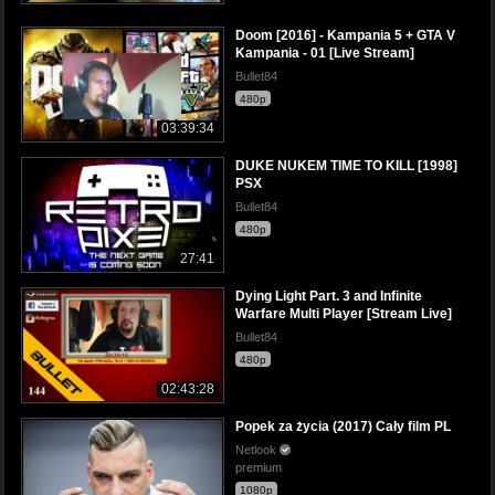
Doom [2016] - Kampania 5 + GTA V
Kampania - 01 [Live Stream]
Bullet84
480p
03:39:34
DUKE NUKEM TIME TO KILL [1998]
PSX
Bullet84
480p
27:41
Dying Light Part. 3 and Infinite
Warfare Multi Player [Stream Live]
Bullet84
480p
02:43:28
Popek za życia (2017) Cały film PL
Netlook
premium
1080p