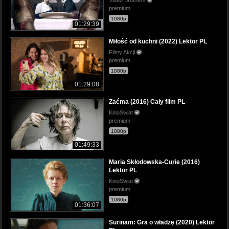
premium
1080p
01:29:39
Miłość od kuchni (2022) Lektor PL
Filmy Akcji
premium
1080p
01:29:08
Zaćma (2016) Cały film PL
KinoSwiat
premium
1080p
01:49:33
Maria Skłodowska-Curie (2016)
Lektor PL
KinoSwiat
premium
1080p
01:36:07
Surinam: Gra o władzę (2020) Lektor