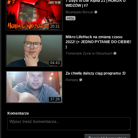
7 Days to Die Alpha 21 | HORDA U
WIDZÓW | #7
Bizantyjski Borsuk
480p
20:31
Mikro LifeHack na zmianę czasu
2022! (+ JEDNO PYTANIE DO CIEBIE!
)
Trenerskie Życie w Obrazkach
04:43
Za chwilę dalszy ciąg programu :D
Rompey
37:26
Komentarze