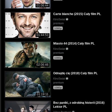
01:06:44
Carte blanche (2015) Cały film PL
KinoSwiat
premium
1080p
01:44:53
Miasto 44 (2014) Cały film PL
KinoSwiat
premium
1080p
02:06:46
Odnajdę cię (2018) Cały film PL
KinoSwiat
premium
1080p
01:19:11
Bez paniki, z odrobiną histerii (2016)
Lektor PL
Video Brothers