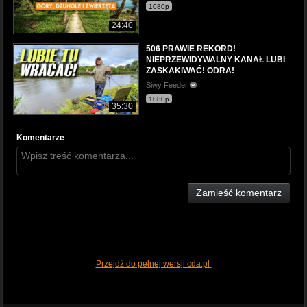
1080p
24:40
506 PRAWIE REKORD!
NIEPRZEWIDYWALNY KANAŁ LUBI
ZASKAKIWAĆ! ODRA!
Siwy Feeder
1080p
35:30
Komentarze
Zamieść komentarz
Przejdź do pełnej wersji cda.pl