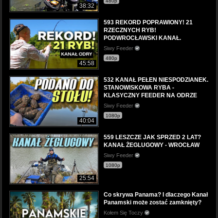
480p
38:32
593 REKORD POPRAWIONY! 21
RZECZNYCH RYB!
PODWROCŁAWSKI KANAŁ.
Siwy Feeder
480p
45:58
532 KANAŁ PEŁEN NIESPODZIANEK.
STANOWISKOWA RYBA -
KLASYCZNY FEEDER NA ODRZE
Siwy Feeder
1080p
40:04
559 LESZCZE JAK SPRZED 2 LAT?
KANAŁ ŻEGLUGOWY - WROCŁAW
Siwy Feeder
1080p
25:54
Co skrywa Panama? I dlaczego Kanał
Panamski może zostać zamknięty?
Kołem Się Toczy