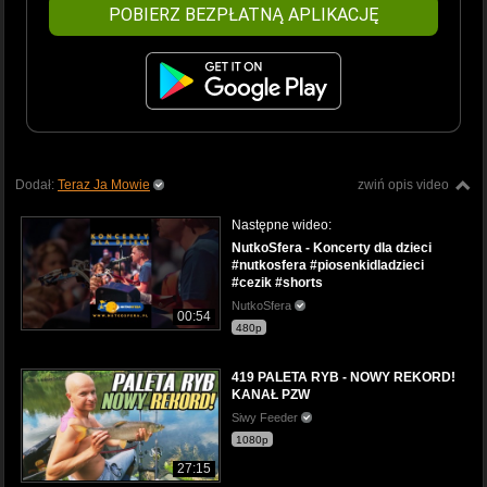
POBIERZ BEZPŁATNĄ APLIKACJĘ
Dodał:
Teraz Ja Mowie
zwiń opis video
Następne wideo:
NutkoSfera - Koncerty dla dzieci
#nutkosfera #piosenkidladzieci
#cezik #shorts
NutkoSfera
00:54
480p
419 PALETA RYB - NOWY REKORD!
KANAŁ PZW
Siwy Feeder
1080p
27:15