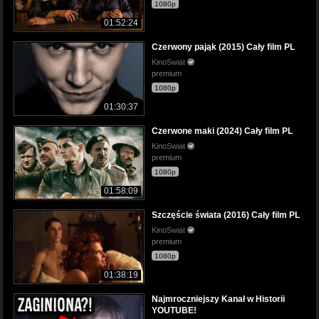
1080p
01:52:24
Czerwony pająk (2015) Cały film PL
KinoSwiat
premium
1080p
01:30:37
Czerwone maki (2024) Cały film PL
KinoSwiat
premium
1080p
01:58:09
Szczęście świata (2016) Cały film PL
KinoSwiat
premium
1080p
01:38:19
Najmroczniejszy Kanał w Historii
YOUTUBE!