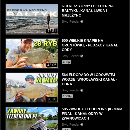
610 KLASYCZNY FEEEDER NA
BAŁTYKU, KANAŁ LIWKA I
MRZEŻYNO
Siwy Feeder
47:51
600 WIELKIE KRĄPIE NA
GRUNTÓWKĘ - PĘDZĄCY KANAŁ
ODRY
Siwy Feeder
480p
43:05
564 ELDORADO W LODOWATEJ
WODZIE! WROCŁAWSKI KANAŁ -
ODRA
Siwy Feeder
1080p
28:38
585 ZAWODY FEEDERLINK.pl - MAM
FINAŁ - KANAŁ ODRY W
ZWANOWICACH
Siwy Feeder