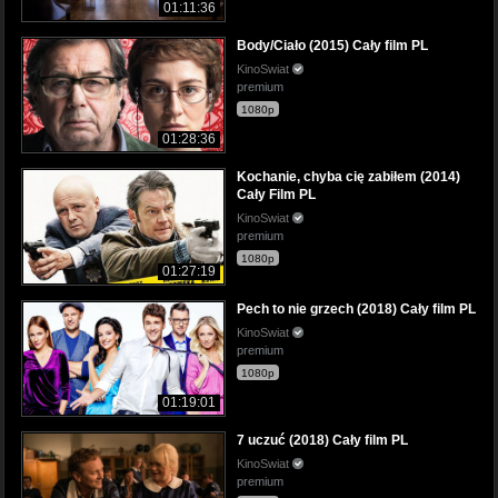
01:11:36
Body/Ciało (2015) Cały film PL
KinoSwiat
premium
1080p
01:28:36
Kochanie, chyba cię zabiłem (2014)
Cały Film PL
KinoSwiat
premium
1080p
01:27:19
Pech to nie grzech (2018) Cały film PL
KinoSwiat
premium
1080p
01:19:01
7 uczuć (2018) Cały film PL
KinoSwiat
premium