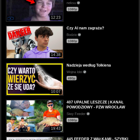
neksu
1080p
12:23
Czy AI nam zagraża?
Bodzio
1080p
14:38
Nadzieja według Tolkiena
Wojna Idei
480p
10:07
407 UPALNE LESZCZE | KANAŁ
POWODZIOWY - PZW WROCŁAW
Siwy Feeder
1080p
19:43
445 FEEDER Z WAŁKAMI - SZYBKI