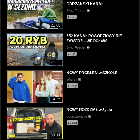
ODRZAŃSKI KANAŁ
Siwy Feeder
480p
21:00
652 KANAŁ POWODZIOWY NIE
ZAWODZI - WROCŁAW
Siwy Feeder
720p
42:13
NOWY PROBLEM w SZKOLE
Waksy
1080p
14:25
NOWY ROZDZIAŁ w życiu
podrozovanie
1080p
23:36