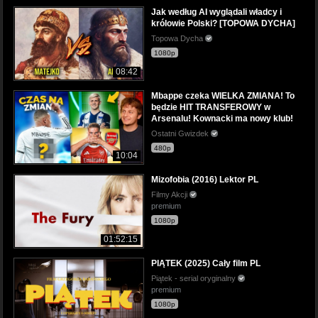
Jak według AI wyglądali władcy i
królowie Polski? [TOPOWA DYCHA]
Topowa Dycha
1080p
08:42
Mbappe czeka WIELKA ZMIANA! To
będzie HIT TRANSFEROWY w
Arsenalu! Kownacki ma nowy klub!
Ostatni Gwizdek
480p
10:04
Mizofobia (2016) Lektor PL
Filmy Akcji
premium
1080p
01:52:15
PIĄTEK (2025) Cały film PL
Piątek - serial oryginalny
premium
1080p