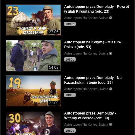
Autostopem przez Demoludy - Powrót
w głąb Kirgistanu (odc. 23)
Autostopem Na Koniec Świata
1080p
27:06
Autostopem na Kołymę - Miszu w
Polszu (odc. 53)
Autostopem Na Koniec Świata
1080p
54:08
Autostopem przez Demoludy - Na
Kazachskim stepie (odc. 19)
Autostopem Na Koniec Świata
1080p
22:09
Autostopem przez Demoludy -
Witamy w Polsce (odc. 30)
Autostopem Na Koniec Świata
1080p