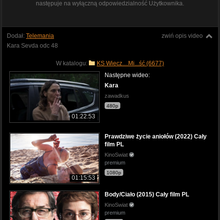
następuje na wyłączną odpowiedzialność Użytkownika.
Dodał:
Telemania
zwiń opis video
Kara Sevda odc 48
W katalogu:
KS Wiecz....Mi...ść (6677)
Następne wideo:
Kara
zawadkus
480p
01:22:53
Prawdziwe życie aniołów (2022) Cały
film PL
KinoSwiat
premium
1080p
01:15:53
Body/Ciało (2015) Cały film PL
KinoSwiat
premium