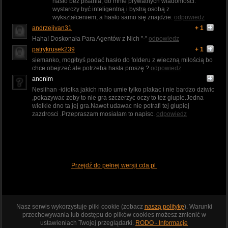
hasło bez pisania, do mnie prywatnych wiadomości.
wystarczy być inteligentną i bystrą osobą z
wykształceniem, a hasło samo się znajdzie.
odpowiedz
andrzejivan31
+ 1
Haha! Doskonała Para Agentów z Nich ''-''
odpowiedz
patrykrusek239
+ 1
siemanko, mogłbyś podać hasło do folderu z wieczną miłością bo
chce obejrzeć ale potrzeba hasla proszę ?
odpowiedz
anonim
Neslihan -idiotka jakich malo umie tylko plakac i nie bardzo dziwic
,pokazywac zeby to nie gra szczerzyc oczy to tez glupie.Jedna
wielkie dno ta jej gra.Nawet udawac nie potrafi tej glupiej
zazdrosci .Przepraszam mosialam to napisc.
odpowiedz
Przejdź do pełnej wersji cda.pl
Nasz serwis wykorzystuje pliki cookie (zobacz
naszą politykę
). Warunki
przechowywania lub dostępu do plików cookies możesz zmienić w
ustawieniach Twojej przeglądarki.
RODO - Informacje