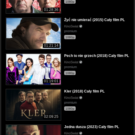
1080p
01:28:36
Żyć nie umierać (2015) Cały film PL
KinoSwiat
premium
1080p
01:21:14
Pech to nie grzech (2018) Cały film PL
KinoSwiat
premium
1080p
01:19:01
Kler (2018) Cały film PL
KinoSwiat
premium
1080p
02:09:25
Jedna dusza (2023) Cały film PL
KinoSwiat