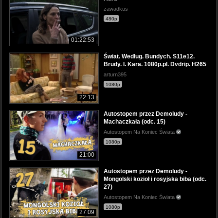
zawadkus
480p
01:22:53
Świat. Według. Bundych. S11e12.
Brudy. I. Kara. 1080p.pl. Dvdrip. H265
arturn395
1080p
22:13
Autostopem przez Demoludy -
Machaczkała (odc. 15)
Autostopem Na Koniec Świata
1080p
21:00
Autostopem przez Demoludy -
Mongolski kozioł i rosyjska biba (odc.
27)
Autostopem Na Koniec Świata
1080p
27:09