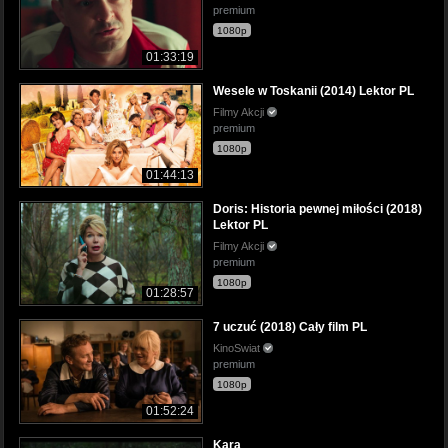
premium
1080p
01:33:19
Wesele w Toskanii (2014) Lektor PL
Filmy Akcji
premium
1080p
01:44:13
Doris: Historia pewnej miłości (2018)
Lektor PL
Filmy Akcji
premium
1080p
01:28:57
7 uczuć (2018) Cały film PL
KinoSwiat
premium
1080p
01:52:24
Kara