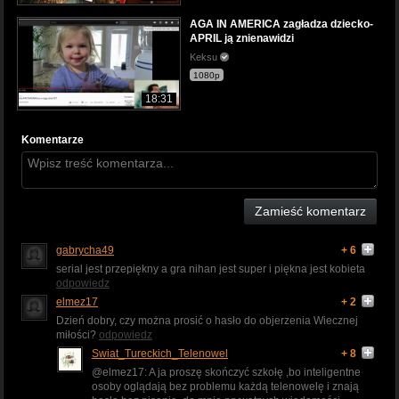
AGA IN AMERICA zagładza dziecko-
APRIL ją znienawidzi
Keksu
1080p
18:31
Komentarze
Zamieść komentarz
gabrycha49
+ 6
serial jest przepiękny a gra nihan jest super i piękna jest kobieta
odpowiedz
elmez17
+ 2
Dzień dobry, czy można prosić o hasło do objerzenia Wiecznej
miłości?
odpowiedz
Swiat_Tureckich_Telenowel
+ 8
@elmez17: A ja proszę skończyć szkołę ,bo inteligentne
osoby oglądają bez problemu każdą telenowelę i znają