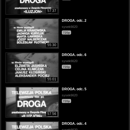
57:37
DROGA. odc. 2
sysek6620
720p
55:30
DROGA. odc. 6
sysek6620
720p
55:01
DROGA. odc. 5
sysek6620
720p
57:56
DROGA. odc. 4
sysek6620