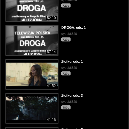
720p
52:10
DROGA. odc. 1
sysek6620
720p
57:14
Złotko. odc. 1
sysek6620
720p
41:52
Złotko. odc. 3
sysek6620
480p
41:16