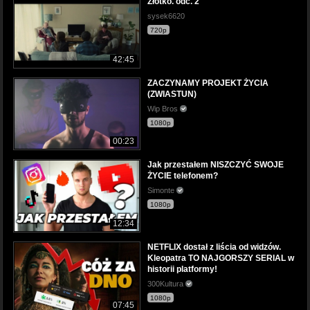
Złotko. odc. 2
sysek6620
720p
42:45
ZACZYNAMY PROJEKT ŻYCIA
(ZWIASTUN)
Wip Bros
1080p
00:23
Jak przestałem NISZCZYĆ SWOJE
ŻYCIE telefonem?
Simonte
1080p
12:34
NETFLIX dostał z liścia od widzów.
Kleopatra TO NAJGORSZY SERIAL w
historii platformy!
300Kultura
1080p
07:45