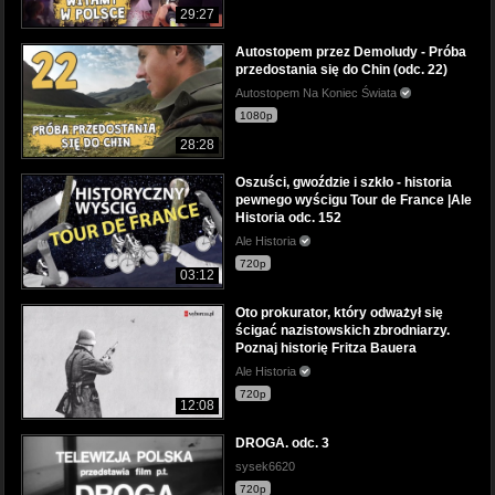
29:27
Autostopem przez Demoludy - Próba
przedostania się do Chin (odc. 22)
Autostopem Na Koniec Świata
1080p
28:28
Oszuści, gwoździe i szkło - historia
pewnego wyścigu Tour de France |Ale
Historia odc. 152
Ale Historia
720p
03:12
Oto prokurator, który odważył się
ścigać nazistowskich zbrodniarzy.
Poznaj historię Fritza Bauera
Ale Historia
720p
12:08
DROGA. odc. 3
sysek6620
720p