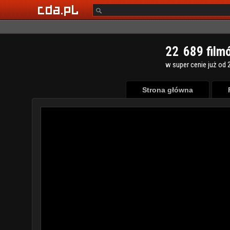
2
2
6
8
9
film
w super cenie już od 2
Strona główna