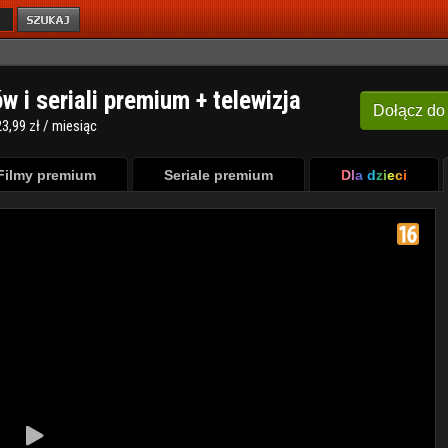
ów i seriali premium + telewizja
Dołącz
do
3,99 zł / miesiąc
Filmy premium
Seriale premium
Dla dzieci