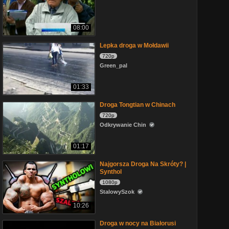
08:00
Lepka droga w Mołdawii
720p
Green_pal
01:33
Droga Tongtian w Chinach
720p
Odkrywanie Chin
01:17
Najgorsza Droga Na Skróty? |
Synthol
1080p
StalowySzok
10:26
Droga w nocy na Białorusi