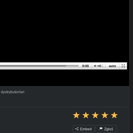
0:00
auto
 dystrybutorów!
Embed
Zgłoś