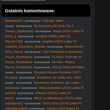
Ostatnio komentowane:
mkulakiewicz
Libertate. lektor
skomentował
Od Zmierzchu Do Świtu Tvn Z
anonim
skomentował
reklamami... VID-1742734786707
Tomasz_Fijalkowski2
Małpa (2025) Lektor PL
skomentował
golon_g
eXistenZ (1999) Lektor PL
skomentował
Marc23-1983
DogMan (2023) Lektor PL
skomentował
Angelika_Dziamdzia_Wojniak
Wspomnienie
skomentował
matki (2026) Lektor PL
Zofia_Najuch
Loft / Śmiertelne przyjemności
skomentował
(2010) Lektor PL
Pascal_Przedstawia
01 About Youth odc 04
skomentował
lektor pl
Pascal_Przedstawia
He-Man i Władcy
skomentował
Wszechświata - 15 - Przedstawienie Bestii [Lektor ivo męski]
Pascal_Przedstawia
s01e12 Gdzie jest Wally -
skomentował
w krainie Wikingów [dubbing]
Przygody Kubusia Puchatka (1977)
anonim
skomentował
Poncjusz
Breathless. Do. utraty. tchu. 1960.
skomentował
Lektor.pl
Anonimowy. kochanek. aka. Łatwe.
anonim
skomentował
Życie. 1949. Lektor.pl
violacviola
Wrota zaświatów (2015) Lektor PL
skomentował
vid5618
Oktopus S02E12 Lektor PL
skomentował
lillasz1
Miłość na Malediwach (2023) Lektor
skomentował
PL
augustyniak2
Don't Let Go (2019) Lektor PL
skomentował
stanislaw-petroff
Calvaire 2004 Napisy PL
skomentował