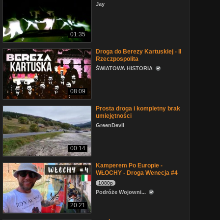
Jay
01:35
Droga do Berezy Kartuskiej - II
Rzeczpospolita
ŚWIATOWA HISTORIA
08:09
Prosta droga i kompletny brak
umiejętności
GreenDevil
00:14
Kamperem Po Europie -
WŁOCHY - Droga Wenecja #4
1080p
Podróże Wojowni...
20:21