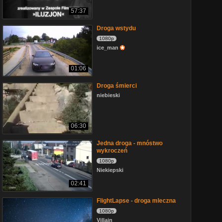
57:37
Droga wstydu
1080p
ice_man
01:06
Droga śmierci
niebieski
06:30
Jedna droga - mnóstwo
wykroczeń
1080p
Niekiepski
02:41
FlightLapse - droga mleczna
1080p
Villain