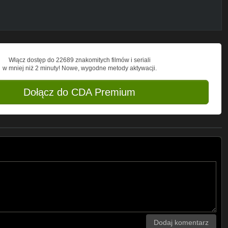
Włącz dostęp do 22689 znakomitych filmów i seriali
w mniej niż 2 minuty! Nowe, wygodne metody aktywacji.
Dołącz do CDA Premium
Dodaj komentarz