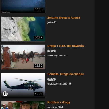
02:39
Żelazna droga w Austrii
joker71
00:29
Droga TYLKO dla rowerów
720p
turbodymoman
02:30
Somalia. Droga do chaosu
720p
ciekawehistorie
41:33
Problem z drogą
mariuszj324