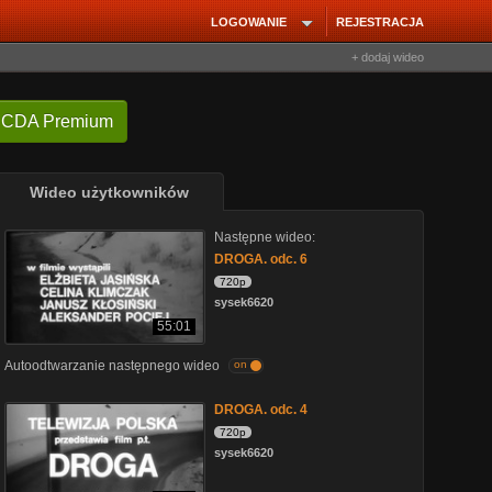
LOGOWANIE
REJESTRACJA
+ dodaj wideo
 CDA Premium
Wideo użytkowników
Następne wideo:
DROGA. odc. 6
720p
sysek6620
55:01
Autoodtwarzanie następnego wideo
on
DROGA. odc. 4
720p
sysek6620