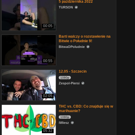
5 października 2022
TURSON
00:05
Barti walczy o rozstawienie na
Bitwie o Południe 9!
BitwaOPoludnie
00:55
12.05 - Szczecin
1080p
Zespol-Piersi
02:05
THC vs. CBD: Co znajduje się w
marihuanie?
1080p
iWiesz
05:32