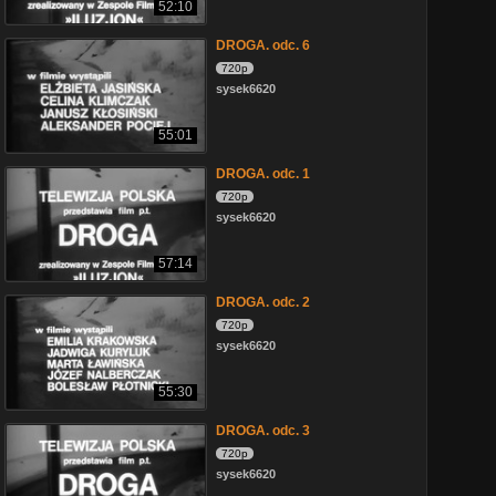
52:10
DROGA. odc. 6
720p
sysek6620
55:01
DROGA. odc. 1
720p
sysek6620
57:14
DROGA. odc. 2
720p
sysek6620
55:30
DROGA. odc. 3
720p
sysek6620