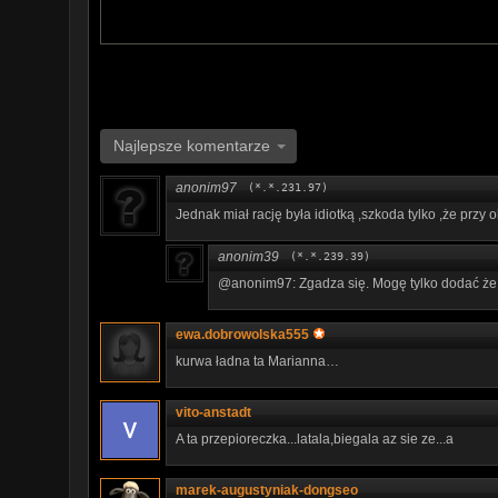
Najlepsze komentarze
anonim97
(*.*.231.97)
Jednak miał rację była idiotką ,szkoda tylko ,że przy ok
anonim39
(*.*.239.39)
@anonim97: Zgadza się. Mogę tylko dodać że t
ewa.dobrowolska555
kurwa ładna ta Marianna…
vito-anstadt
A ta przepioreczka...latala,biegala az sie ze...a
marek-augustyniak-dongseo