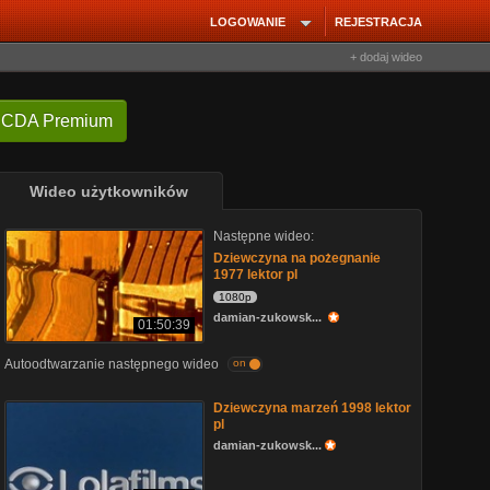
LOGOWANIE
REJESTRACJA
+ dodaj wideo
 CDA Premium
Wideo użytkowników
Następne wideo:
Dziewczyna na pożegnanie
1977 lektor pl
1080p
damian-zukowsk...
01:50:39
Autoodtwarzanie następnego wideo
on
Dziewczyna marzeń 1998 lektor
pl
damian-zukowsk...