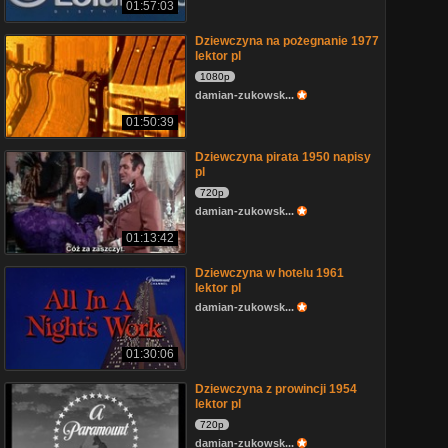
01:57:03
Dziewczyna na pożegnanie 1977
lektor pl
1080p
damian-zukowsk...
01:50:39
Dziewczyna pirata 1950 napisy
pl
720p
damian-zukowsk...
01:13:42
Dziewczyna w hotelu 1961
lektor pl
damian-zukowsk...
01:30:06
Dziewczyna z prowincji 1954
lektor pl
720p
damian-zukowsk...