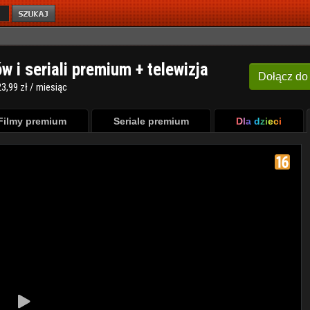
ów i seriali premium + telewizja
Dołącz
do
3,99 zł / miesiąc
Filmy premium
Seriale premium
Dla dzieci