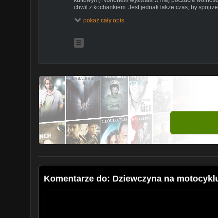
chwil z kochankiem. Jest jednak także czas, by spojrz
męża, na ich wzajemne relacje. W każdej chwili może za
pokaż cały opis
Kilometry mijają, dom oddala się, przed nią już chyba 
Komentarze do: Dziewczyna na motocyklu 