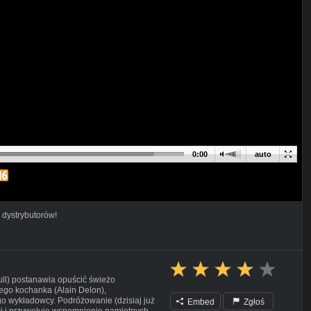
0:00
auto
 dystrybutorów!
ull) postanawia opuścić świeżo
go kochanka (Alain Delon),
go wykładowcy. Podróżowanie (dzisiaj już
Embed
Zgłoś
i i przywołuje wspomnienie namiętnych