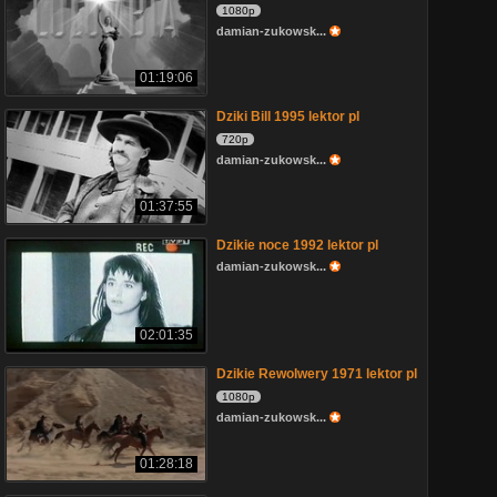
1080p
damian-zukowsk...
01:19:06
Dziki Bill 1995 lektor pl
720p
damian-zukowsk...
01:37:55
Dzikie noce 1992 lektor pl
damian-zukowsk...
02:01:35
Dzikie Rewolwery 1971 lektor pl
1080p
damian-zukowsk...
01:28:18