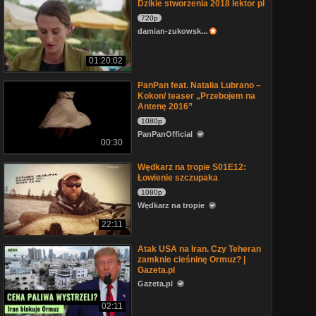
Dzikie stworzenia 2018 lektor pl
720p
damian-zukowsk...
01:20:02
PanPan feat. Natalia Lubrano –
Kokon/ teaser „Przebojem na
Antenę 2016”
1080p
PanPanOfficial
00:30
Wędkarz na tropie S01E12:
Łowienie szczupaka
1080p
Wędkarz na tropie
22:11
Atak USA na Iran. Czy Teheran
zamknie cieśninę Ormuz? |
Gazeta.pl
Gazeta.pl
02:11