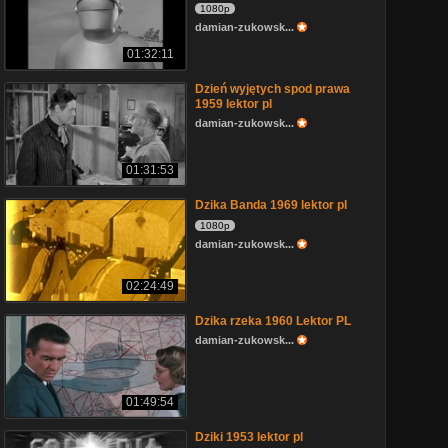
1080p
damian-zukowsk...
01:32:11
Dzień wyjętych spod prawa
1959 lektor pl
damian-zukowsk...
01:31:53
Dzika Banda 1969 lektor pl
1080p
damian-zukowsk...
02:24:49
Dzika rzeka 1960 Lektor PL
damian-zukowsk...
01:49:54
Dziki 1953 lektor pl