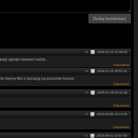
Dodaj komentarz
+6
2024-11-23 12:39:10
azji zginęli niewinni ludzie...
Odpowiedz
+6
2024-11-23 18:51:31
o mierny film z narracją na poziomie liceum.
Odpowiedz
+3
2025-07-18 02:11:28
Odpowiedz
+3
2025-03-09 14:12:45
Odpowiedz
+2
2025-09-01 19:57:55