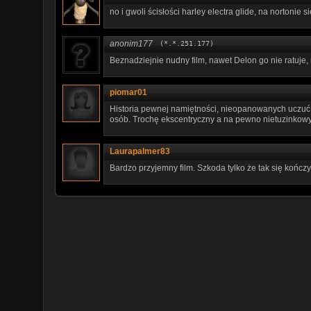
no i gwoli ścisłości harley electra glide, na nortonie si
anonim177
(*.*.251.177)
Beznadziejnie nudny film, nawet Delon go nie ratuje,
piomar01
Historia pewnej namiętności, nieopanowanych uczuć 
osób. Trochę ekscentryczny a na pewno nietuzinkowy 
Laurapalmer83
Bardzo przyjemny film. Szkoda tylko że tak się kończy.