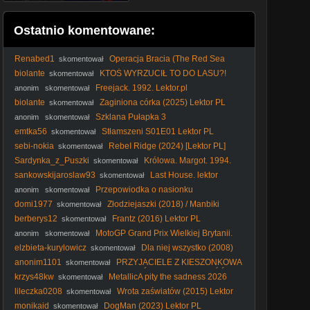
Ostatnio komentowane:
Renabed1
Operacja Bracia (The Red Sea
skomentował
Diving Resort2019) Lektor Pl 1080p.
biolante
KTOŚ WYRZUCIŁ TO DO LASU?!
skomentował
Spacer z Nelą i szokujące znalezisko!
Freejack. 1992. Lektor.pl
anonim
skomentował
biolante
Zaginiona córka (2025) Lektor PL
skomentował
Szklana Pułapka 3
anonim
skomentował
emtka56
Stłamszeni S01E01 Lektor PL
skomentował
sebi-nokia
RebeI Ridge (2024) [Lektor PL]
skomentował
Sardynka_z_Puszki
Królowa. Margot. 1994.
skomentował
Lektor.pl
sankowskijaroslaw93
Last House. lektor
skomentował
Przepowiodka o nasionku
anonim
skomentował
domi1977
Złodziejaszki (2018) / Manbiki
skomentował
Kazoku
berberys12
Frantz (2016) Lektor PL
skomentował
MotoGP Grand Prix Wielkiej Brytanii.
anonim
skomentował
SPRINT Polski komentarz 2026-08-08 16-45-26
elzbieta-kurylowicz
Dla niej wszystko (2008)
skomentował
Lektor PL
anonim1101
PRZYJACIELE Z KIESZONKOWA
skomentował
| SEZON 2 | ODCINEK 26 | POWRÓT DO DOMU CZĘŚĆ 2 |
krzys48kw
MetallicA pity the sadness 2026
skomentował
SERIAL ANIMOWANY
Radom Pionki Chorzów Warsaw Mars Venus fake yeah
lileczka0208
Wrota zaświatów (2015) Lektor
skomentował
tuning room 72s HIT
PL
monikaid
DogMan (2023) Lektor PL
skomentował