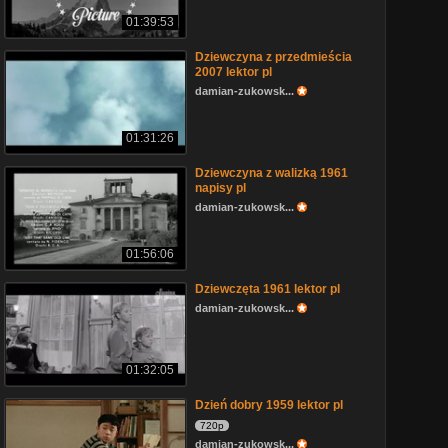
01:39:53
Dziewczyna z przedmieścia
2007 lektor pl
damian-zukowsk...
01:31:26
Dziewczyna z walizką 1961
napisy pl
damian-zukowsk...
01:56:06
Dziewczęta 1961 lektor pl
damian-zukowsk...
01:32:05
Dzień dobry 1959 lektor pl
720p
damian-zukowsk...