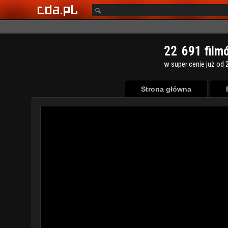
2
2
6
9
1
film
w super cenie już od 2
Strona główna