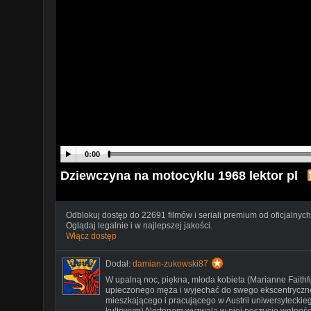
0:00
Dziewczyna na motocyklu 1968 lektor pl
Odblokuj dostęp do 22691 filmów i seriali premium od oficjalnych
Oglądaj legalnie i w najlepszej jakości.
Włącz dostęp
Dodał:
damian-zukowski87
W upalną noc, piękna, młoda kobieta (Marianne Faithf
upieczonego męża i wyjechać do swego ekscentryczne
mieszkającego i pracującego w Austrii uniwersyteckie
kultowym) Nortonem wyzwala w niej poczucie wolnośc