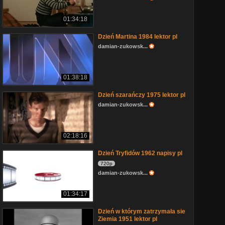
01:34:18
Dzień Martina 1984 lektor pl
damian-zukowsk...
01:38:18
Dzień szarańczy 1975 lektor pl
damian-zukowsk...
02:18:16
Dzień Tryfidów 1962 napisy pl
720p
damian-zukowsk...
01:34:17
Dzień w którym zatrzymała sie
Ziemia 1951 lektor pl