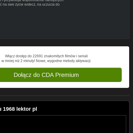
eć na swe życie wstecz, na uczucia do
wrócić, udawać, że nic się nie stało...
tylko namiętność.
Włącz dostęp do 22691 znakomitych filmów i seriali
w mniej niż 2 minuty! Nowe, wygodne metody aktywacji.
Dołącz do CDA Premium
1968 lektor pl