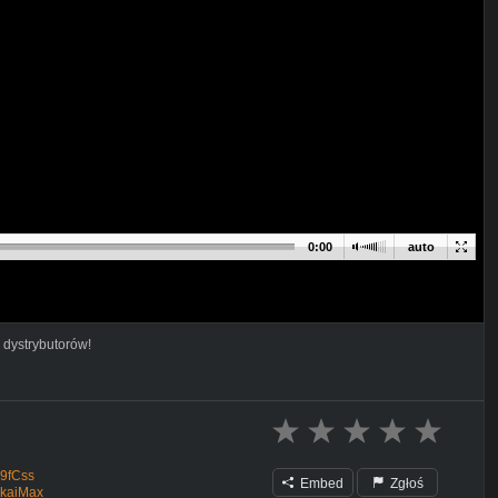
0:00
auto
 dystrybutorów!
v9fCss
Embed
Zgłoś
ikaiMax