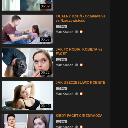
06:39
IDEALNY DZIEŃ - Oczekiwania
vs Rzeczywistość
1080p
Max Krason
05:57
JAK TO ROBIA: KOBIETA vs
FACET
1080p
Max Krason
06:22
JAK USZCZESLIWIC KOBIETE
1080p
Max Krason
03:49
KIEDY FACET CIE ZDRADZA
1080p
Max Krason