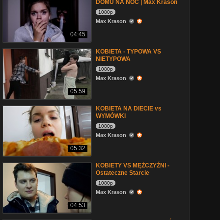
DOMU NA NOC | Max Krason
1080p
Max Krason
04:45
KOBIETA - TYPOWA VS
NIETYPOWA
1080p
Max Krason
05:59
KOBIETA NA DIECIE vs
WYMÓWKI
1080p
Max Krason
05:32
KOBIETY VS MĘŻCZYŹNI -
Ostateczne Starcie
1080p
Max Krason
04:53