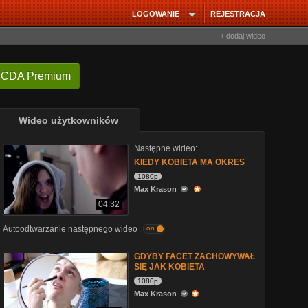
LOGOWANIE
REJESTRACJA
+ dodaj wideo
 CDA Premium
Wideo użytkowników
Następne wideo:
KIEDY KOBIETA MA OKRES
1080p
Max Krason
04:32
Autoodtwarzanie następnego wideo
on
GDYBY FACET ZACHOWYWAŁ
SIĘ JAK KOBIETA
1080p
Max Krason