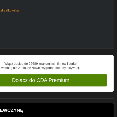
astrzalkowska
n
Włącz dostęp do 22689 znakomitych filmów i seriali
w mniej niż 2 minuty! Nowe, wygodne metody aktywacji.
Dołącz do CDA Premium
IEWCZYNĘ