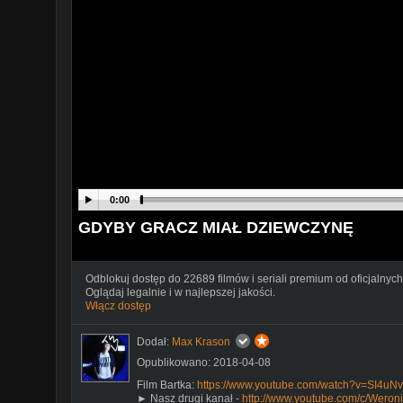
0:00
GDYBY GRACZ MIAŁ DZIEWCZYNĘ
Odblokuj dostęp do 22689 filmów i seriali premium od oficjalnych
Oglądaj legalnie i w najlepszej jakości.
Włącz dostęp
Dodał:
Max Krason
Opublikowano: 2018-04-08
Film Bartka:
https://www.youtube.com/watch?v=SI4uN
► Nasz drugi kanał -
http://www.youtube.com/c/Weron