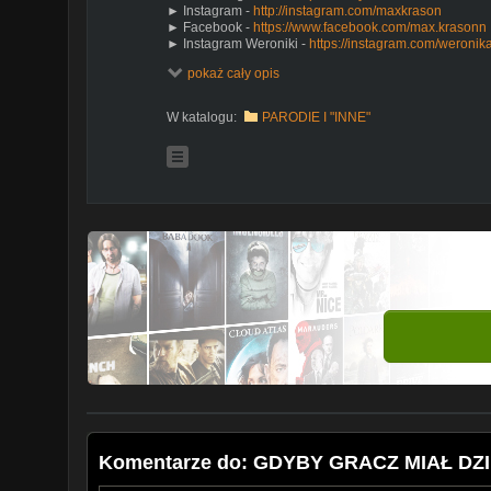
► Instagram -
http://instagram.com/maxkrason
► Facebook -
https://www.facebook.com/max.krasonn
► Instagram Weroniki -
https://instagram.com/weronik
►Mój profil na Patronite -
https://patronite.pl/maxkraso
pokaż cały opis
► Sklep -
https://goo.gl/4tdjTw
► Grupa -
https://goo.gl/S4aF4K
W katalogu:
PARODIE I "INNE"
► Snapchat: maxkrason
Komentarze do: GDYBY GRACZ MIAŁ DZ