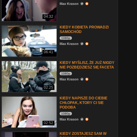
Max Krason
04:32
KIEDY KOBIETA PROWADZI
SAMOCHÓD
1080p
Max Krason
06:41
KIEDY MYŚLISZ, ŻE JUŻ NIGDY
NIE POZBĘDZIESZ SIĘ FACETA
1080p
Max Krason
02:25
KIEDY NAPISZE DO CIEBIE
CHŁOPAK, KTORY CI SIE
PODOBA
1080p
Max Krason
02:52
KIEDY ZOSTAJESZ SAM W