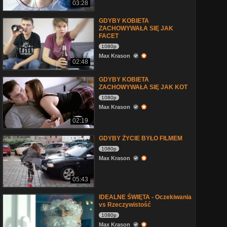
03:28
GDYBY KOBIETA
ZACHOWYWAŁA SIĘ JAK
FACET
1080p
Max Krason
02:48
GDYBY KOBIETA
ZACHOWYWAŁA SIĘ JAK KOT
1080p
Max Krason
02:19
GDYBY ŻYCIE BYŁO FILMEM
1080p
Max Krason
05:43
IDEALNE ŚWIĘTA - Oczekiwania
vs Rzeczywistość
1080p
Max Krason