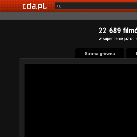
2
2
6
8
9
film
w super cenie już od 2
Strona główna