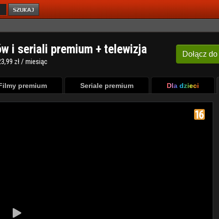
ów i seriali premium + telewizja
Dołącz
do
3,99 zł / miesiąc
Filmy premium
Seriale premium
Dla dzieci