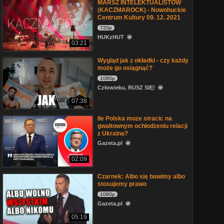
MARSZ INTELEKTUALISTÓW
(KACZMAROCK) - Nowohuckie
Centrum Kultury 09. 12. 2021
720p
HUKzHUT
03:21
Wygląd jak z okładki - czy każdy
może go osiągnąć?
1080p
Człowieku, RUSZ SIĘ!
07:38
Ile Polska moze stracic na
gwałtownym ochłodzeniu relacji
z Ukraina?
Gazeta.pl
02:09
Czarnek: Albo się bawimy albo
stosujemy prawo
1080p
Gazeta.pl
05:19