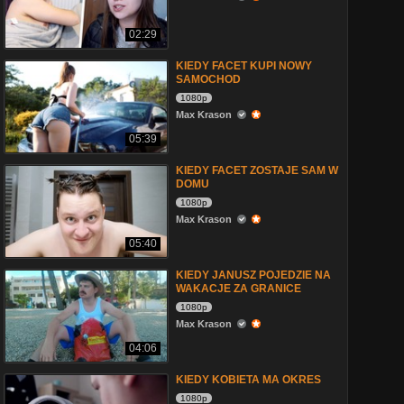
02:29
KIEDY FACET KUPI NOWY
SAMOCHOD
1080p
Max Krason
05:39
KIEDY FACET ZOSTAJE SAM W
DOMU
1080p
Max Krason
05:40
KIEDY JANUSZ POJEDZIE NA
WAKACJE ZA GRANICE
1080p
Max Krason
04:06
KIEDY KOBIETA MA OKRES
1080p