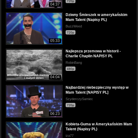
720p
04:37
Dziwny Śmieszek w amerykańskim
Mam Talent (Napisy PL)
BuzzWeed
720p
05:33
Najlepsza przemowa w historii -
Charlie Chaplin NAPISY PL
RobinBang
480p
04:04
Najbardziej niebezpieczny występ w
Mam Talent [NAPISY PL]
SzyderczySamiec
720p
06:23
Kobieta-Guma w Amerykańskim Mam
Talent (Napisy PL)
iza77