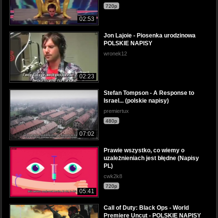
720p
02:53
Jon Lajoie - Piosenka urodzinowa
POLSKIE NAPISY
wronek12
02:23
Stefan Tompson - A Response to
Israel... (polskie napisy)
premiertux
480p
07:02
Prawie wszystko, co wiemy o
uzależnieniach jest błędne (Napisy
PL)
cwk2k8
720p
05:41
Call of Duty: Black Ops - World
Premiere Uncut - POLSKIE NAPISY