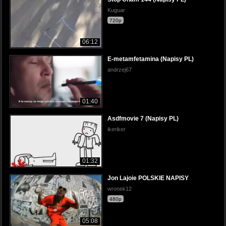
Kuguar
720p
06:12
E-metamfetamina (Napisy PL)
andrzej67
01:40
Asdfmovie 7 (Napisy PL)
ikeriker
01:32
Jon Lajoie POLSKIE NAPISY
wronek12
480p
05:08