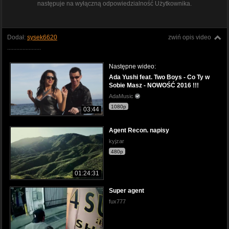
następuje na wyłączną odpowiedzialność Użytkownika.
Dodał:
sysek6620
zwiń opis video
......................
Następne wideo:
Ada Yushi feat. Two Boys - Co Ty w
Sobie Masz - NOWOŚĆ 2016 !!!
AdaMusic
1080p
03:44
Agent Recon. napisy
kyjzar
480p
01:24:31
Super agent
fux777