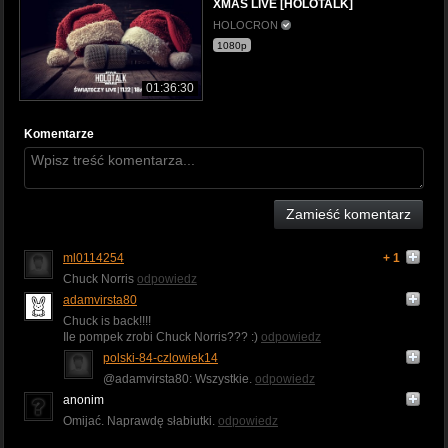
XMAS LIVE [HOLOTALK]
HOLOCRON
1080p
01:36:30
Komentarze
Zamieść komentarz
ml0114254
+ 1
Chuck Norris
odpowiedz
adamvirsta80
Chuck is back!!!!
Ile pompek zrobi Chuck Norris??? :)
odpowiedz
polski-84-czlowiek14
@adamvirsta80: Wszystkie.
odpowiedz
anonim
Omijać. Naprawdę słabiutki.
odpowiedz