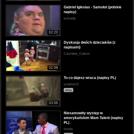
Gabriel Iglesias - Samolot (polskie
napisy)
konradp
02:20
Dyskusja dwóch dzieciaków (z
napisami)
Cannabis_Culture
02:08
To co dajesz wraca (napisy PL)
youtime13
480p
03:06
Niesamowity występ w
amerykańskim Mam Talent (napisy
PL)
honda