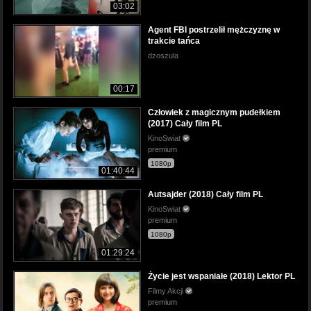
03:02
Agent FBI postrzelił mężczyznę w
trakcie tańca
dzoszula
00:17
Człowiek z magicznym pudełkiem
(2017) Cały film PL
KinoSwiat
premium
1080p
01:40:44
Autsajder (2018) Cały film PL
KinoSwiat
premium
1080p
01:29:24
Życie jest wspaniałe (2018) Lektor PL
Filmy Akcji
premium