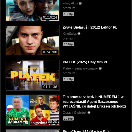
Filmy Akcji
premium
1080p
01:19:24
Żywie Biełaruś! (2012) Lektor PL
KinoSwiat
premium
1080p
01:41:08
PIĄTEK (2025) Cały film PL
Piątek - serial oryginalny
premium
1080p
01:11:36
Ten bramkarz będzie NUMEREM 1 w
reprezentacji! Agent Szczęsnego
WYJAŚNIŁ co dalej! Eriksen odchodzi
Ostatni Gwizdek
1080p
08:20
Stop Cham 144 (Napisy PL)