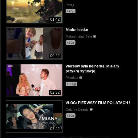
PiteQ
720p
01:42
Matko bosko
Maksymalny Tata
480p
00:22
Wersow była kelnerką. Miałam
przykrą sytuację
Plotek.pl
1080p
02:32
VLOG: PIERWSZY FILM PO LATACH !
Catch a Beauty
480p
07:42