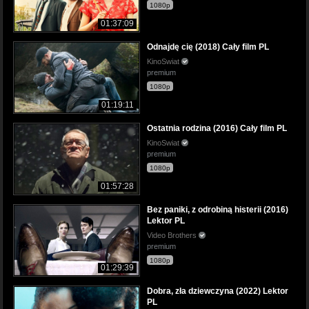
1080p
01:37:09
Odnajdę cię (2018) Cały film PL
KinoSwiat
premium
1080p
01:19:11
Ostatnia rodzina (2016) Cały film PL
KinoSwiat
premium
1080p
01:57:28
Bez paniki, z odrobiną histerii (2016)
Lektor PL
Video Brothers
premium
1080p
01:29:39
Dobra, zła dziewczyna (2022) Lektor
PL