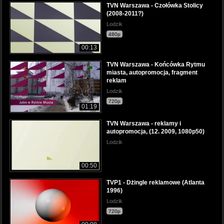
TVN Warszawa - Czołówka Stolicy
(2008-2011?)
Lodzik
480p
00:13
TVN Warszawa - Końcówka Rytmu
miasta, autopromocja, fragment
reklam
Lodzik
720p
01:19
TVN Warszawa - reklamy i
autopromocja, (12. 2009, 1080p50)
Lodzik
00:50
TVP1 - Dżingle reklamowe (Atlanta
1996)
Lodzik
720p