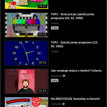
05:07
TVP1 - Testcard po zakończeniu
programu (29. 02. 1996)
Lodzik
720p
01:10
TVP1 - Zakończenie programu (1/2.
05. 1992)
Lodzik
00:43
Jak smakuje mięso z invitro? #shorts
Gazeta.pl
480p
01:42
NAJBRZYDSZE Samoloty w historii!
Samoloty