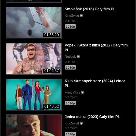
Smoleńsk (2016) Cały film PL
KinoSwiat
premium
1080p
01:55:20
Popek. Każda z blizn (2022) Cały film
PL
Netlook
premium
1080p
01:06:37
Klub złamanych serc (2024) Lektor
PL
Filmy Akcji
premium
1080p
01:40:52
Jedna dusza (2023) Cały film PL
KinoSwiat
premium
1080p