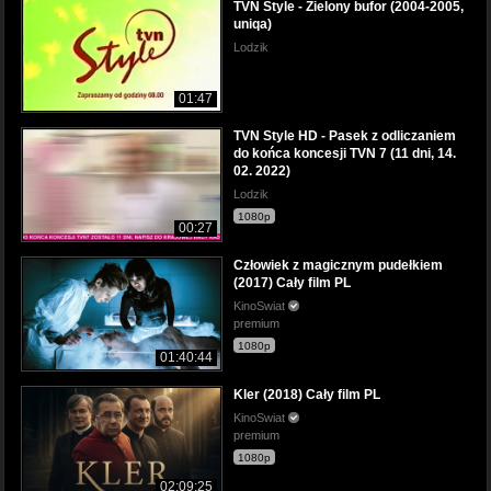
TVN Style - Zielony bufor (2004-2005,
uniqa)
Lodzik
01:47
TVN Style HD - Pasek z odliczaniem
do końca koncesji TVN 7 (11 dni, 14.
02. 2022)
Lodzik
1080p
00:27
Człowiek z magicznym pudełkiem
(2017) Cały film PL
KinoSwiat
premium
1080p
01:40:44
Kler (2018) Cały film PL
KinoSwiat
premium
1080p
02:09:25