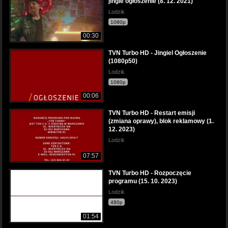
jingle ogłoszenie (8. 12. 2021)
Lodzik
1080p
00:30
TVN Turbo HD - Jingiel Ogłoszenie
(1080p50)
Lodzik
1080p
00:06
TVN Turbo HD - Restart emisji
(zmiana oprawy), blok reklamowy (1.
12. 2023)
Lodzik
07:57
TVN Turbo HD - Rozpoczęcie
programu (15. 10. 2023)
Lodzik
480p
01:54