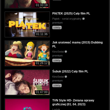
01:33:19
PIĄTEK (2025) Cały film PL
Piątek - serial oryginalny
premium
1080p
01:11:36
Jak uratować mamę (2015) Dubbing
PL
KinoSwiat
premium
1080p
01:26:12
Śubuk (2022) Cały film PL
KinoSwiat
premium
1080p
01:47:00
TVN Style HD- Zmiana oprawy
graficznej (01. 04. 2023)
Lodzik