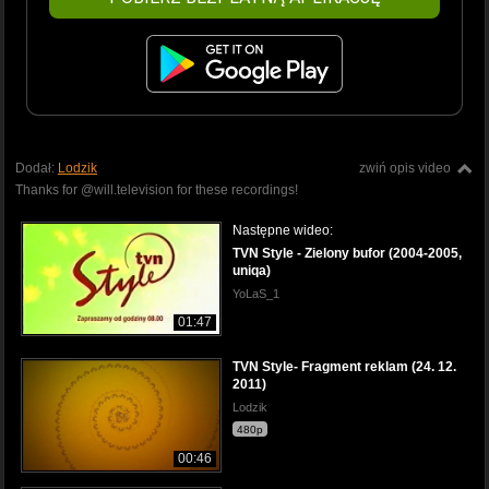
Dodał:
Lodzik
zwiń opis video
Thanks for @will.television for these recordings!
Następne wideo:
TVN Style - Zielony bufor (2004-2005,
uniqa)
YoLaS_1
01:47
TVN Style- Fragment reklam (24. 12.
2011)
Lodzik
480p
00:46