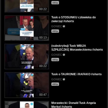
480p
00:22
Tusk o STOSUNKU człowieka do
zwierząt #shorts
GONIEC
480p
00:13
(subskrybuj) Tusk WBIJA
SZPILECZKĘ Morawieckiemu #shorts
GONIEC
480p
00:22
Tusk o TAURONIE i RAFAKO #shorts
GONIEC
480p
00:47
Morawiecki: Donald Tusk Angela
Merkel #shorts