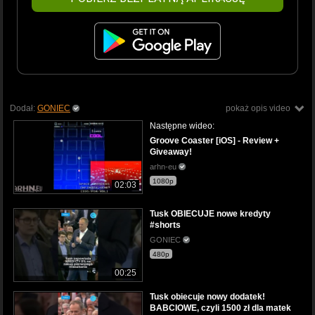
Dodał:
GONIEC
pokaż opis video
Następne wideo:
Groove Coaster [iOS] - Review +
Giveaway!
arhn-eu
1080p
02:03
Tusk OBIECUJE nowe kredyty
#shorts
GONIEC
480p
00:25
Tusk obiecuje nowy dodatek!
BABCIOWE, czyli 1500 zł dla matek