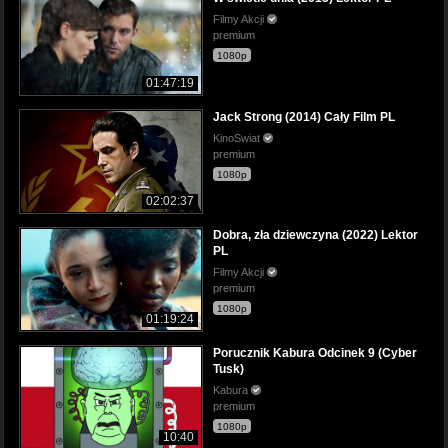
Filmy Akcji
premium
1080p
01:47:19
Jack Strong (2014) Cały Film PL
KinoSwiat
premium
1080p
02:02:37
Dobra, zła dziewczyna (2022) Lektor
PL
Filmy Akcji
premium
1080p
01:19:24
Porucznik Kabura Odcinek 9 (Cyber
Tusk)
Kabura
premium
1080p
10:40