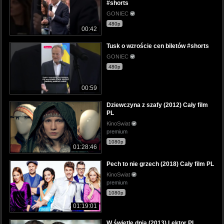
#shorts
GONIEC
480p
00:42
Tusk o wzroście cen biletów #shorts
GONIEC
480p
00:59
Dziewczyna z szafy (2012) Cały film
PL
KinoSwiat
premium
1080p
01:28:46
Pech to nie grzech (2018) Cały film PL
KinoSwiat
premium
1080p
01:19:01
W świetle dnia (2013) Lektor PL