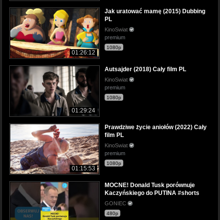
Jak uratować mamę (2015) Dubbing
PL
KinoSwiat
premium
1080p
01:26:12
Autsajder (2018) Cały film PL
KinoSwiat
premium
1080p
01:29:24
Prawdziwe życie aniołów (2022) Cały
film PL
KinoSwiat
premium
1080p
01:15:53
MOCNE! Donald Tusk porównuje
Kaczyńskiego do PUTINA #shorts
GONIEC
480p