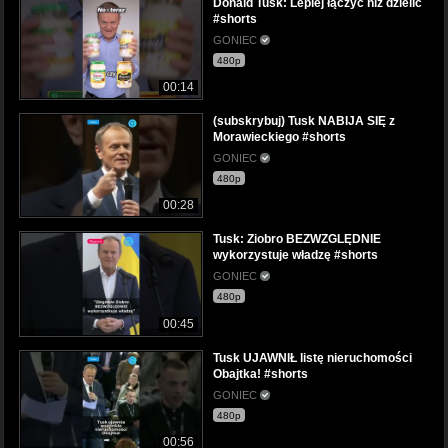
Donald Tusk: Lepiej łączyć niż dzielić
#shorts
GONIEC
480p
00:14
(subskrybuj) Tusk NABIJA SIĘ z
Morawieckiego #shorts
GONIEC
480p
00:28
Tusk: Ziobro BEZWZGLĘDNIE
wykorzystuje władzę #shorts
GONIEC
480p
00:45
Tusk UJAWNIŁ listę nieruchomości
Obajtka! #shorts
GONIEC
480p
00:56