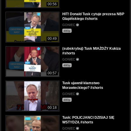
00:56
HIT! Donald Tusk cytuje prezesa NBP
Glapińskiego #shorts
GONIEC
480p
00:49
(subskrybuj) Tusk MIAŻDŻY Kukiza
#shorts
GONIEC
480p
00:57
Tusk ujawnił kłamstwo
Morawieckiego? #shorts
GONIEC
480p
00:18
Tusk: POLICJANCI DZISIAJ SIĘ
WSTYDZĄ #shorts
GONIEC