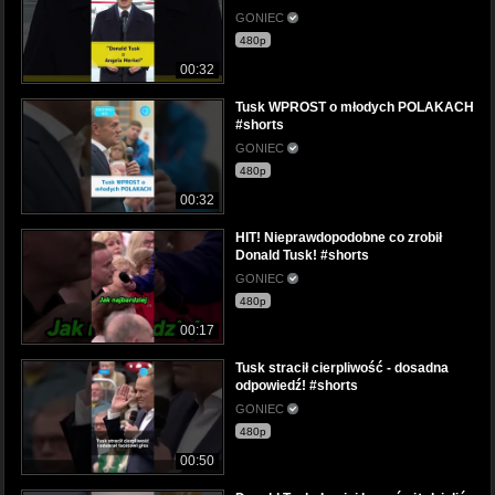
GONIEC
480p
00:32
Tusk WPROST o młodych POLAKACH
#shorts
GONIEC
480p
00:32
HIT! Nieprawdopodobne co zrobił
Donald Tusk! #shorts
GONIEC
480p
00:17
Tusk stracił cierpliwość - dosadna
odpowiedź! #shorts
GONIEC
480p
00:50