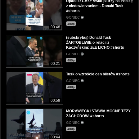
Upadek! CAŁY świat patrzy na Polskę
z niedowierzaniem - Donald Tusk
#shorts
GONIEC
480p
00:48
(subskrybuj) Donald Tusk
ŻARTOBLIWIE o relacji z
Kaczyńskim: ZŁE LICHO #shorts
GONIEC
480p
00:21
Tusk o wzroście cen biletów #shorts
GONIEC
480p
00:59
MORAWIECKI STAWIA MOCNE TEZY
ZACHODOWI #shorts
GONIEC
480p
00:44