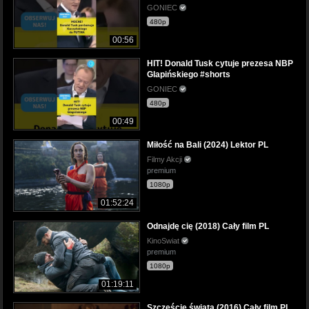
GONIEC
480p
00:56
HIT! Donald Tusk cytuje prezesa NBP
Glapińskiego #shorts
GONIEC
480p
00:49
Miłość na Bali (2024) Lektor PL
Filmy Akcji
premium
1080p
01:52:24
Odnajdę cię (2018) Cały film PL
KinoSwiat
premium
1080p
01:19:11
Szczęście świata (2016) Cały film PL