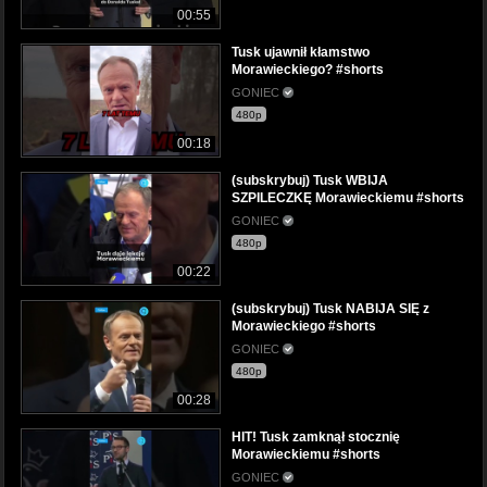
00:55
Tusk ujawnił kłamstwo
Morawieckiego? #shorts
GONIEC
480p
00:18
(subskrybuj) Tusk WBIJA
SZPILECZKĘ Morawieckiemu #shorts
GONIEC
480p
00:22
(subskrybuj) Tusk NABIJA SIĘ z
Morawieckiego #shorts
GONIEC
480p
00:28
HIT! Tusk zamknął stocznię
Morawieckiemu #shorts
GONIEC