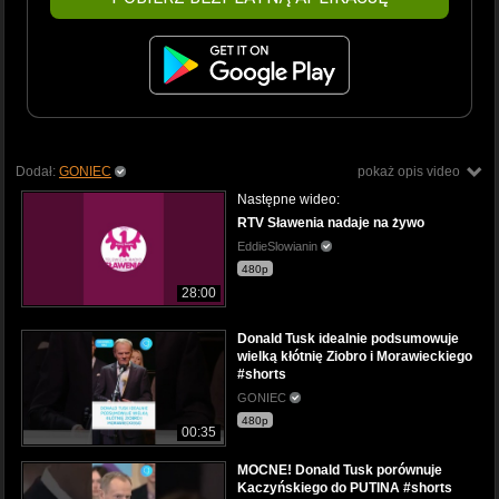
Dodał:
GONIEC
pokaż opis video
Następne wideo:
RTV Sławenia nadaje na żywo
EddieSlowianin
480p
28:00
Donald Tusk idealnie podsumowuje
wielką kłótnię Ziobro i Morawieckiego
#shorts
GONIEC
480p
00:35
MOCNE! Donald Tusk porównuje
Kaczyńskiego do PUTINA #shorts