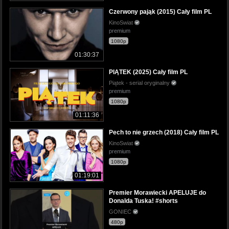
Czerwony pająk (2015) Cały film PL
KinoSwiat
premium
1080p
01:30:37
PIĄTEK (2025) Cały film PL
Piątek - serial oryginalny
premium
1080p
01:11:36
Pech to nie grzech (2018) Cały film PL
KinoSwiat
premium
1080p
01:19:01
Premier Morawiecki APELUJE do
Donalda Tuska! #shorts
GONIEC
480p