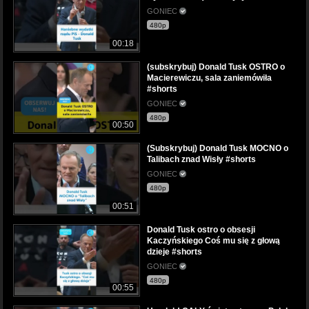
GONIEC
480p
00:18
(subskrybuj) Donald Tusk OSTRO o
Macierewiczu, sala zaniemówiła
#shorts
GONIEC
480p
00:50
(Subskrybuj) Donald Tusk MOCNO o
Talibach znad Wisły #shorts
GONIEC
480p
00:51
Donald Tusk ostro o obsesji
Kaczyńskiego Coś mu się z głową
dzieje #shorts
GONIEC
480p
00:55