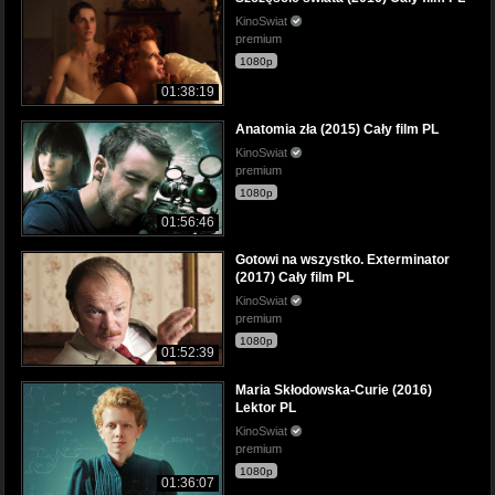
KinoSwiat
premium
1080p
01:38:19
Anatomia zła (2015) Cały film PL
KinoSwiat
premium
1080p
01:56:46
Gotowi na wszystko. Exterminator
(2017) Cały film PL
KinoSwiat
premium
1080p
01:52:39
Maria Skłodowska-Curie (2016)
Lektor PL
KinoSwiat
premium
1080p
01:36:07