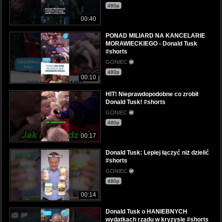
480p
00:40
PONAD MILIARD NA KANCELARIE
MORAWIECKIEGO - Donald Tusk
#shorts
GONIEC
480p
00:10
HIT! Nieprawdopodobne co zrobił
Donald Tusk! #shorts
GONIEC
480p
00:17
Donald Tusk: Lepiej łączyć niż dzielić
#shorts
GONIEC
480p
00:14
Donald Tusk o HANIEBNYCH
wydatkach rządu w kryzysie #shorts