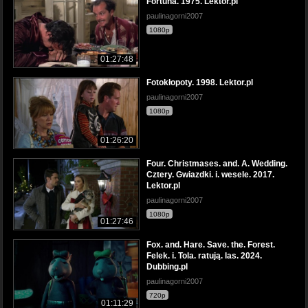
Fortuna. 1975. Lektor.pl
paulinagorni2007
1080p
01:27:48
Fotokłopoty. 1998. Lektor.pl
paulinagorni2007
1080p
01:26:20
Four. Christmases. and. A. Wedding.
Cztery. Gwiazdki. i. wesele. 2017.
Lektor.pl
paulinagorni2007
1080p
01:27:46
Fox. and. Hare. Save. the. Forest.
Felek. i. Tola. ratują. las. 2024.
Dubbing.pl
paulinagorni2007
720p
01:11:29