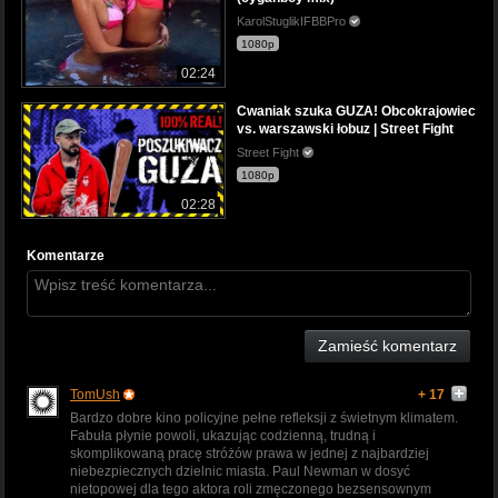
KarolStuglikIFBBPro
1080p
02:24
Cwaniak szuka GUZA! Obcokrajowiec
vs. warszawski łobuz | Street Fight
Street Fight
1080p
02:28
Komentarze
Zamieść komentarz
TomUsh
+ 17
Bardzo dobre kino policyjne pełne refleksji z świetnym klimatem.
Fabuła płynie powoli, ukazując codzienną, trudną i
skomplikowaną pracę stróżów prawa w jednej z najbardziej
niebezpiecznych dzielnic miasta. Paul Newman w dosyć
nietopowej dla tego aktora roli zmęczonego bezsensownym