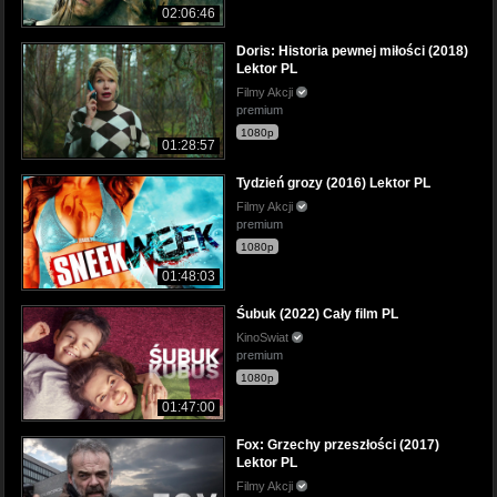
02:06:46
Doris: Historia pewnej miłości (2018)
Lektor PL
Filmy Akcji
premium
1080p
01:28:57
Tydzień grozy (2016) Lektor PL
Filmy Akcji
premium
1080p
01:48:03
Śubuk (2022) Cały film PL
KinoSwiat
premium
1080p
01:47:00
Fox: Grzechy przeszłości (2017)
Lektor PL
Filmy Akcji