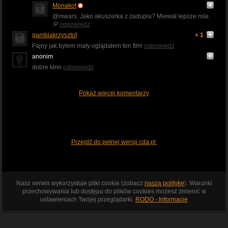
Monakot
@mwars: Jako akuszerka z zadupia? Miewał lepsze role.
:P
odpowiedz
gambiakrzysztof
+ 1
Fajny jak byłem mały oglądałem ten film
odpowiedz
anonim
dobre kino
odpowiedz
Pokaż więcej komentarzy
Przejdź do pełnej wersji cda.pl
Nasz serwis wykorzystuje pliki cookie (zobacz
naszą politykę
). Warunki
przechowywania lub dostępu do plików cookies możesz zmienić w
ustawieniach Twojej przeglądarki.
RODO - Informacje