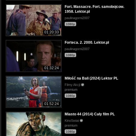
Fort. Massacre. Fort. samobojcow.
1958. Lektor.pl
paulinagorni2007
1080p
01:20:33
Forteca. 2. 2000. Lektor.pl
paulinagorni2007
1080p
01:32:24
Miłość na Bali (2024) Lektor PL
Filmy Akcji
premium
1080p
01:52:24
Miasto 44 (2014) Cały film PL
KinoSwiat
premium
1080p