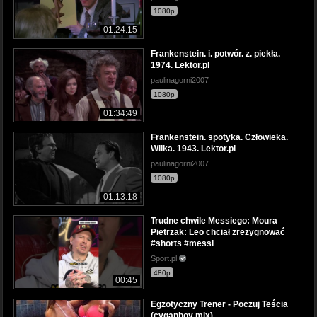
1080p
01:24:15
Frankenstein. i. potwór. z. piekła.
1974. Lektor.pl
paulinagorni2007
1080p
01:34:49
Frankenstein. spotyka. Człowieka.
Wilka. 1943. Lektor.pl
paulinagorni2007
1080p
01:13:18
Trudne chwile Messiego: Moura
Pietrzak: Leo chciał zrezygnować
#shorts #messi
Sport.pl
480p
00:45
Egzotyczny Trener - Poczuj Teścia
(cyganboy mix)