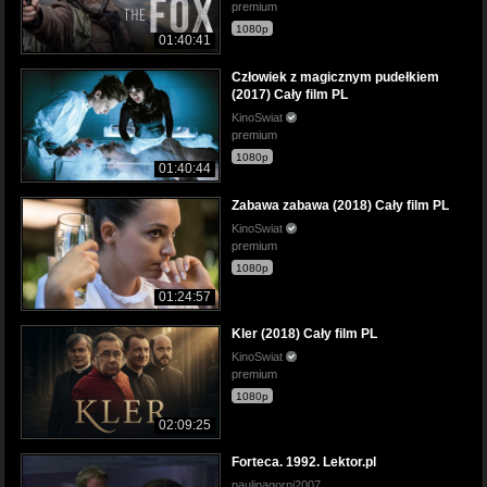
premium
1080p
01:40:41
Człowiek z magicznym pudełkiem
(2017) Cały film PL
KinoSwiat
premium
1080p
01:40:44
Zabawa zabawa (2018) Cały film PL
KinoSwiat
premium
1080p
01:24:57
Kler (2018) Cały film PL
KinoSwiat
premium
1080p
02:09:25
Forteca. 1992. Lektor.pl
paulinagorni2007