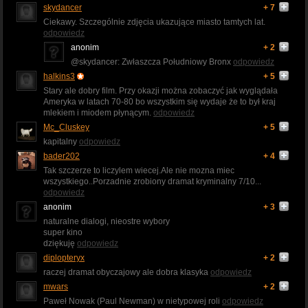
skydancer
+ 7
Ciekawy. Szczególnie zdjęcia ukazujące miasto tamtych lat.
odpowiedz
anonim
+ 2
@skydancer: Zwłaszcza Południowy Bronx
odpowiedz
halkins3
+ 5
Stary ale dobry film. Przy okazji można zobaczyć jak wyglądała
Ameryka w latach 70-80 bo wszystkim się wydaje że to był kraj
mlekiem i miodem płynącym.
odpowiedz
Mc_Cluskey
+ 5
kapitalny
odpowiedz
bader202
+ 4
Tak szczerze to liczylem wiecej.Ale nie mozna miec
wszystkiego..Porzadnie zrobiony dramat kryminalny 7/10...
odpowiedz
anonim
+ 3
naturalne dialogi, nieostre wybory
super kino
dziękuję
odpowiedz
diplopteryx
+ 2
raczej dramat obyczajowy ale dobra klasyka
odpowiedz
mwars
+ 2
Paweł Nowak (Paul Newman) w nietypowej roli
odpowiedz