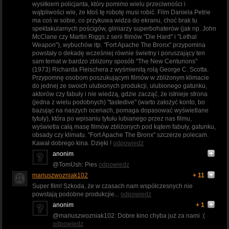
wysiłkiem policjanta, który pomimo wielu przeciwności i
wątpliwości wie, że ktoś tę robotę musi robić. Film Daniela Petrie
ma coś w sobie, co przykuwa widza do ekranu, choć brak tu
spektakularnych pościgów, gliniarzy superbohaterów (jak np. John
McClane czy Martin Riggs z serii filmów "Die Hard" i "Lethal
Weapon"), wybuchów itp. "Fort Apache The Bronx" przypomina
powstały o dekadę wcześniej równie świetny i poruszający ten
sam temat w bardzo zbliżony sposób "The New Centurions"
(1973) Richarda Fleischera z wyśmienitą rolą George C. Scotta.
Przypomnę osobom poszukującym filmów w zbliżonym klimacie
do jednej ze swoich ulubionych produkcji, ulubionego gatunku,
aktorów czy fabuły i nie wiedzą, gdzie zacząć, że istnieje strona
(jedna z wielu podobnych) "tastedive" (warto założyć konto, bo
bazując na naszych ocenach, pomaga dopasować wyświetlane
tytuły), która po wpisaniu tytułu lubianego przez nas filmu,
wyświetla całą masę filmów zbliżonych pod kątem fabuły, gatunku,
obsady czy klimatu. "Fort Apache The Bronx" szczerze polecam.
Kawał dobrego kina. Dzięki !
odpowiedz
anonim
@TomUsh: Pies
odpowiedz
mariuszwozniak102
+ 11
Super film! Szkoda, że w czasach nam współczesnych nie
powstają podobne produkcjie...
odpowiedz
anonim
+ 1
@mariuszwozniak102: Dobre kino chyba już za nami :(
odpowiedz