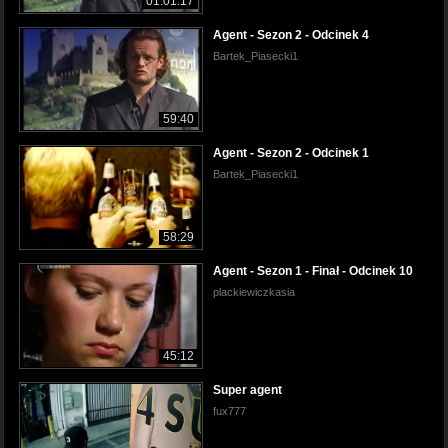
01:01:17
Agent - Sezon 2 - Odcinek 4
Bartek_Piasecki1
59:40
Agent - Sezon 2 - Odcinek 1
Bartek_Piasecki1
58:29
Agent - Sezon 1 - Finał - Odcinek 10
plackiewiczkasia
45:12
Super agent
fux777