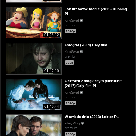
Jak uratować mamę (2015) Dubbing
PL
KinoSwiat
premium
1080p
01:26:12
Fotograf (2014) Cały film
KinoSwiat
premium
720p
01:47:16
Człowiek z magicznym pudełkiem
(2017) Cały film PL
KinoSwiat
premium
1080p
01:40:44
W świetle dnia (2013) Lektor PL
Filmy Akcji
premium
1080p