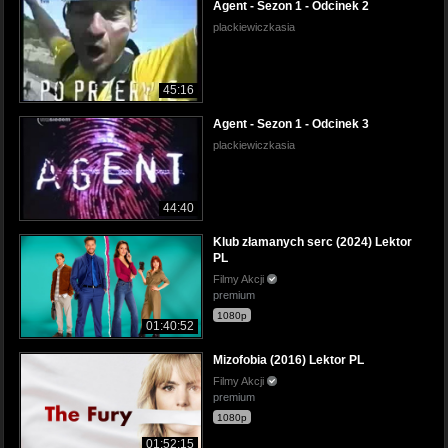
Agent - Sezon 1 - Odcinek 2
plackiewiczkasia
45:16
Agent - Sezon 1 - Odcinek 3
plackiewiczkasia
44:40
Klub złamanych serc (2024) Lektor
PL
Filmy Akcji
premium
1080p
01:40:52
Mizofobia (2016) Lektor PL
Filmy Akcji
premium
1080p
01:52:15