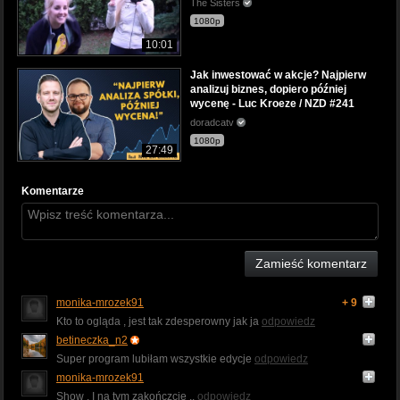
The Sisters
1080p
10:01
Jak inwestować w akcje? Najpierw
analizuj biznes, dopiero później
wycenę - Luc Kroeze / NZD #241
doradcatv
1080p
27:49
Komentarze
Zamieść komentarz
monika-mrozek91
+ 9
Kto to ogląda , jest tak zdesperowny jak ja
odpowiedz
betineczka_n2
Super program lubiłam wszystkie edycje
odpowiedz
monika-mrozek91
Show . I na tym zakończcie ..
odpowiedz