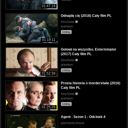
01:47:19
Odnajdę cię (2018) Cały film PL
KinoSwiat
premium
1080p
01:19:11
Gotowi na wszystko. Exterminator
(2017) Cały film PL
KinoSwiat
premium
1080p
01:52:39
Prosta historia o morderstwie (2016)
Cały film PL
KinoSwiat
premium
1080p
01:25:29
Agent - Sezon 1 - Odcinek 4
plackiewiczkasia