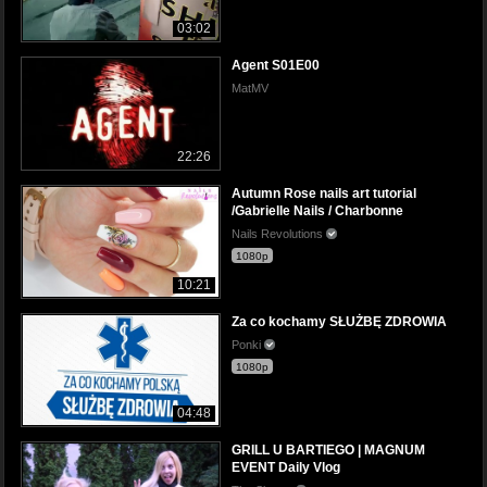
03:02
Agent S01E00
MatMV
22:26
Autumn Rose nails art tutorial
/Gabrielle Nails / Charbonne
Nails Revolutions
1080p
10:21
Za co kochamy SŁUŻBĘ ZDROWIA
Ponki
1080p
04:48
GRILL U BARTIEGO | MAGNUM
EVENT Daily Vlog