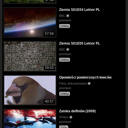
57:34
Ziemia S01E04 Lektor PL
BBC
premium
1080p
57:59
Ziemia S01E05 Lektor PL
BBC
premium
1080p
59:03
Opowieści powietrznych łowców
Filmy dokumentalne
premium
1080p
40:57
Zatoka delfinów (2009)
VFilms
premium
720p