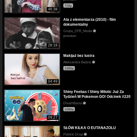
720p
46:38
Ala z elementarza (2010) - film
dokumentalny
Grupa_ZPR_Media
premium
28:18
Makijaż bez lustra
Aleksandra Badzio
1080p
04:49
Shiny Feebas I Shiny Milotic Już Za
Tydzień W Pokemon GO! Odcinek #220
DreamBasta
1080p
09:27
SŁÓW KILKA O EUTANAZOLU
Polskie Drogi