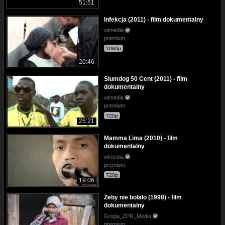
51:51
Infekcja (2011) - film dokumentalny
wlmedia
premium
1080p
20:46
Slumdog 50 Cent (2011) - film
dokumentalny
wlmedia
premium
720p
25:21
Mamma Lima (2010) - film
dokumentalny
wlmedia
premium
720p
19:06
Żeby nie bolało (1998) - film
dokumentalny
Grupa_ZPR_Media
premium