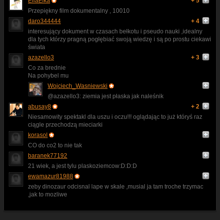
EllaElka
+ 5
Przepiękny film dokumentalny , 10010
daro344444
+ 4
interesujący dokument w czasach bełkotu i pseudo nauki ,idealny
dla tych którzy pragną pogłębiać swoją wiedzę i są po prostu ciekawi
świata
azazello3
+ 3
Co za brednie
Na pohybel mu
Wojciech_Wasniewski
@azazello3: ziemia jest płaska jak naleśnik
abusay8
+ 2
Niesamowity spektakl dla uszu i oczu!!! oglądając to już któryś raz
ciągle przechodzą mieciarki
korasol
CO do co2 to nie tak
baranek77192
21 wiek, a jest tylu plaskoziemcow:D:D:D
ewamazur81988
zeby dinozaur odcisnal lape w skale ,musial ja tam troche trzymac
,jak to mozliwe