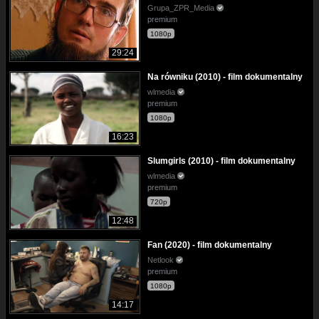
Grupa_ZPR_Media
premium
1080p
29:24
Na równiku (2010) - film dokumentalny
wlmedia
premium
1080p
16:23
Slumgirls (2010) - film dokumentalny
wlmedia
premium
720p
12:48
Fan (2020) - film dokumentalny
Netlook
premium
1080p
14:17