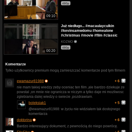
480p
09:10
Już niedługo... #macaulayculkin
#kevinsamwdomu #homealone
#christmas #movie #film #classic
KOZMO
480p
00:20
Komentarze
Tylko użytkownicy premium mogą zamieszczać komentarze pod tym filmem
ewamazur81988
+ 6
nie mam takiej wiedzy zeby oceniac ten film ,ale bardzo dziekuje ze
powstal ,on mnie nie ogranicza w niczym a tylko daje mi mozliwosc
zglebiania dalej wiedzy o swiecie ,pozdrawiam.
boleksiak1
+ 5
@ewamazur81988: w życiu nie widziałem tak dostojnego
komentarza
doktorina
+ 6
Bardzo interesujący dokument, z pewnością do niego powrócę.