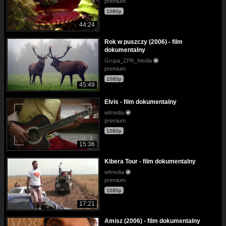
premium
1080p
44:24
Rok w puszczy (2006) - film
dokumentalny
Grupa_ZPR_Media
premium
1080p
45:49
Elvis - film dokumentalny
wlmedia
premium
1080p
15:36
Kibera Tour - film dokumentalny
wlmedia
premium
1080p
17:21
Amisz (2006) - film dokumentalny