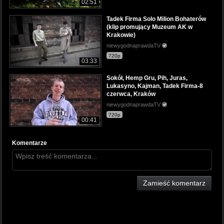
02:51
Tadek Firma Solo Milion Bohaterów
(klip promujący Muzeum AK w
Krakowie)
niewygodnaprawdaTV
720p
03:33
Sokół, Hemp Gru, Pih, Juras,
Lukasyno, Kajman, Tadek Firma-8
czerwca, Kraków
niewygodnaprawdaTV
720p
00:41
Komentarze
Zamieść komentarz