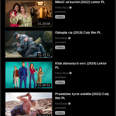
Miłość od kuchni (2022) Lektor PL
Filmy Akcji
premium
1080p
01:29:08
Odnajdę cię (2018) Cały film PL
KinoSwiat
premium
1080p
01:19:11
Klub złamanych serc (2024) Lektor
PL
Filmy Akcji
premium
1080p
01:40:52
Prawdziwe życie aniołów (2022) Cały
film PL
KinoSwiat
premium
1080p
01:15:53