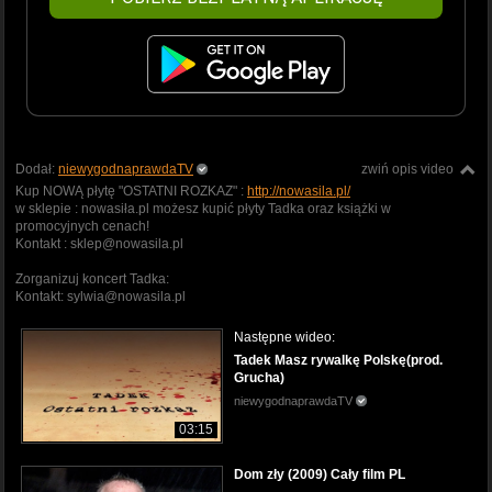
Dodał:
niewygodnaprawdaTV
zwiń opis video
Kup NOWĄ płytę "OSTATNI ROZKAZ" :
http://nowasila.pl/
w sklepie : nowasiła.pl możesz kupić płyty Tadka oraz książki w
promocyjnych cenach!
Kontakt : sklep@nowasila.pl
Zorganizuj koncert Tadka:
Kontakt: sylwia@nowasila.pl
Następne wideo:
Tadek Masz rywalkę Polskę(prod.
Grucha)
niewygodnaprawdaTV
03:15
Dom zły (2009) Cały film PL