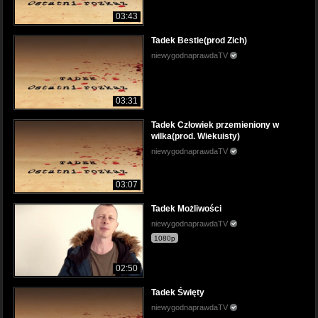
03:43
Tadek Bestie(prod Zich)
niewygodnaprawdaTV
03:31
Tadek Człowiek przemieniony w
wilka(prod. Wiekuisty)
niewygodnaprawdaTV
03:07
Tadek Możliwości
niewygodnaprawdaTV
1080p
02:50
Tadek Święty
niewygodnaprawdaTV