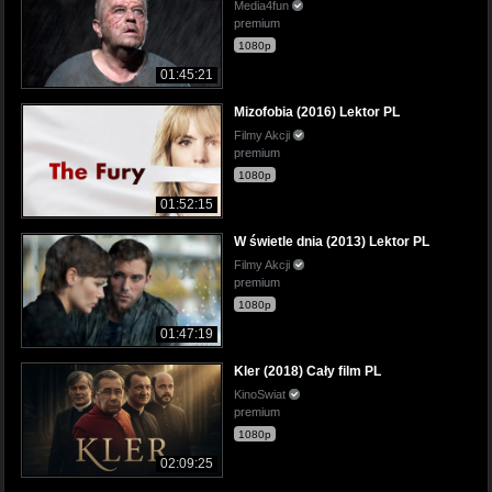
Media4fun
premium
1080p
01:45:21
Mizofobia (2016) Lektor PL
Filmy Akcji
premium
1080p
01:52:15
W świetle dnia (2013) Lektor PL
Filmy Akcji
premium
1080p
01:47:19
Kler (2018) Cały film PL
KinoSwiat
premium
1080p
02:09:25