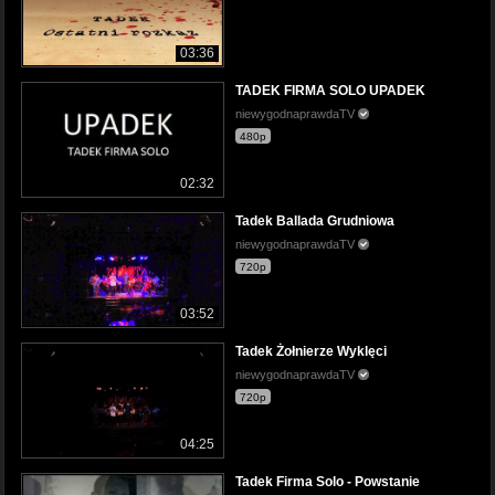
03:36
TADEK FIRMA SOLO UPADEK
niewygodnaprawdaTV
480p
02:32
Tadek Ballada Grudniowa
niewygodnaprawdaTV
720p
03:52
Tadek Żołnierze Wyklęci
niewygodnaprawdaTV
720p
04:25
Tadek Firma Solo - Powstanie