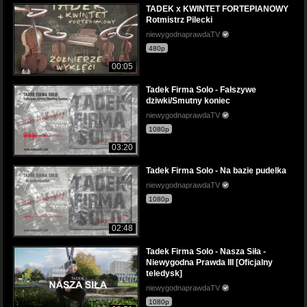
TADEK x KWINTET FORTEPIANOWY
Rotmistrz Pilecki
niewygodnaprawdaTV
480p
00:05
Tadek Firma Solo - Fałszywe
dziwki/Smutny koniec
niewygodnaprawdaTV
1080p
03:20
Tadek Firma Solo - Na bazie pudelka
niewygodnaprawdaTV
1080p
02:48
Tadek Firma Solo - Nasza Siła -
Niewygodna Prawda III [Oficjalny
teledysk]
niewygodnaprawdaTV
1080p