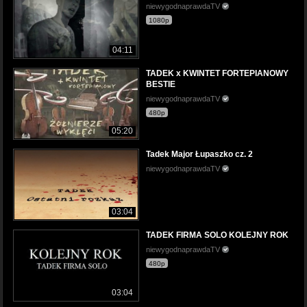
niewygodnaprawdaTV
1080p
04:11
TADEK x KWINTET FORTEPIANOWY
BESTIE
niewygodnaprawdaTV
480p
05:20
Tadek Major Łupaszko cz. 2
niewygodnaprawdaTV
03:04
TADEK FIRMA SOLO KOLEJNY ROK
niewygodnaprawdaTV
480p
03:04