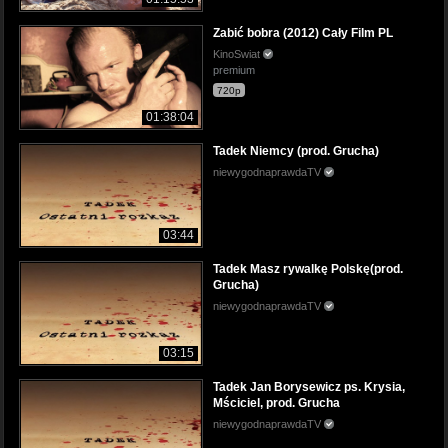
Zabić bobra (2012) Cały Film PL
KinoSwiat
premium
720p
01:38:04
Tadek Niemcy (prod. Grucha)
niewygodnaprawdaTV
03:44
Tadek Masz rywalkę Polskę(prod.
Grucha)
niewygodnaprawdaTV
03:15
Tadek Jan Borysewicz ps. Krysia,
Mściciel, prod. Grucha
niewygodnaprawdaTV