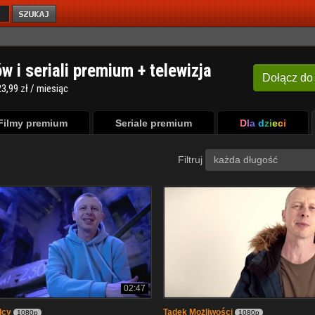
ów i seriali premium + telewizja
Dołącz
do
3,99 zł / miesiąc
Filmy premium
Seriale premium
Dla dzieci
Filtruj
każda długość
02:47
lcy
Tadek Możliwości
1080p
1080p