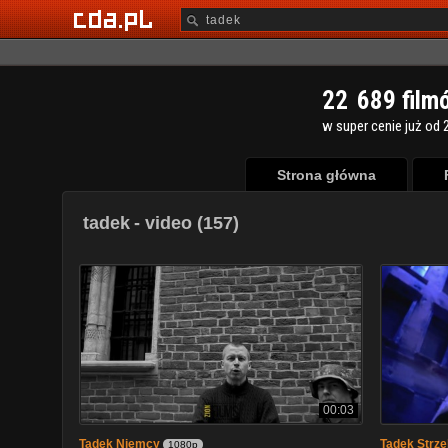
2
2
6
8
9
film
w super cenie już od 2
Strona główna
tadek
- video (157)
00:03
Tadek Niemcy
Tadek Strze
1080p