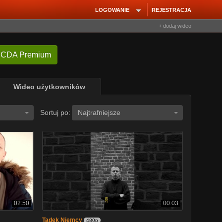
LOGOWANIE
REJESTRACJA
+ dodaj wideo
 CDA Premium
Wideo użytkowników
Sortuj po:
Najtrafniejsze
02:50
00:03
Tadek Niemcy
480p