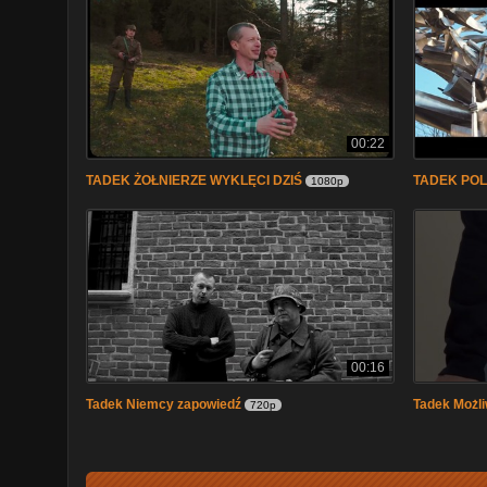
00:22
TADEK ŻOŁNIERZE WYKLĘCI DZIŚ
TADEK POL
1080p
00:16
Tadek Niemcy zapowiedź
Tadek Możli
720p