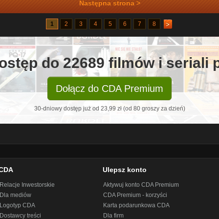
Następna strona >
1
2
3
4
5
6
7
8
ostęp do 22689 filmów i seriali
Dołącz do CDA Premium
30-dniowy dostęp już od 23,99 zł (od 80 groszy za dzień)
CDA
Ulepsz konto
Relacje Inwestorskie
Aktywuj konto CDA Premium
Dla mediów
CDA Premium - korzyści
Logotyp CDA
Karta podarunkowa CDA
Dostawcy treści
Dla firm