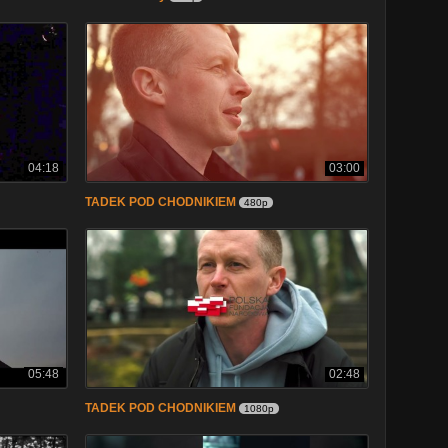
04:18
03:00
TADEK POD CHODNIKIEM
480p
05:48
02:48
TADEK POD CHODNIKIEM
1080p