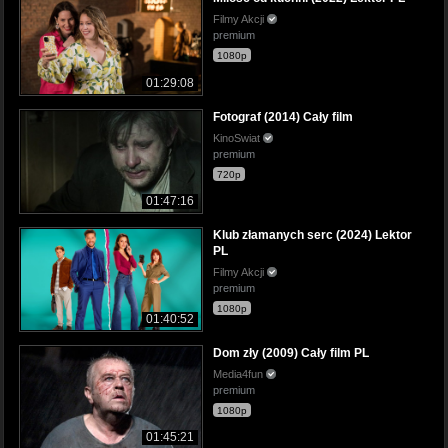
Filmy Akcji
premium
1080p
01:29:08
Fotograf (2014) Cały film
KinoSwiat
premium
720p
01:47:16
Klub złamanych serc (2024) Lektor
PL
Filmy Akcji
premium
1080p
01:40:52
Dom zły (2009) Cały film PL
Media4fun
premium
1080p
01:45:21