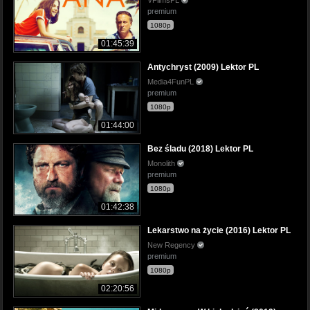
premium
1080p
01:45:39
Antychryst (2009) Lektor PL
Media4FunPL
premium
1080p
01:44:00
Bez śladu (2018) Lektor PL
Monolith
premium
1080p
01:42:38
Lekarstwo na życie (2016) Lektor PL
New Regency
premium
1080p
02:20:56