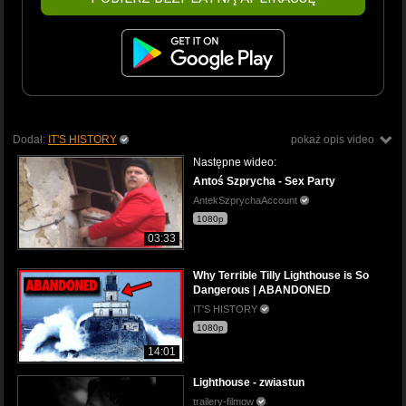
Dodał:
IT'S HISTORY
pokaż opis video
Następne wideo:
Antoś Szprycha - Sex Party
AntekSzprychaAccount
1080p
03:33
Why Terrible Tilly Lighthouse is So
Dangerous | ABANDONED
IT'S HISTORY
1080p
14:01
Lighthouse - zwiastun
trailery-filmow