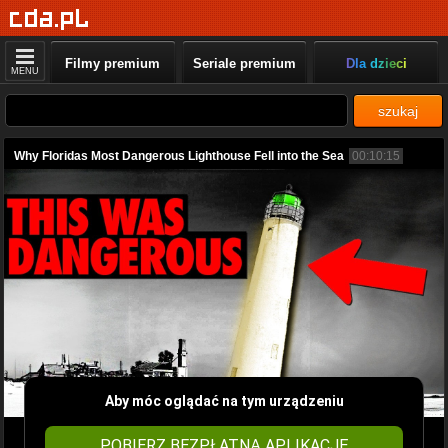
Filmy premium
Seriale premium
Dla dzieci
MENU
szukaj
Why Floridas Most Dangerous Lighthouse Fell into the Sea
00:10:15
Aby móc oglądać na tym urządzeniu
POBIERZ BEZPŁATNĄ APLIKACJĘ