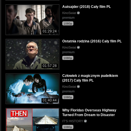
Autsajder (2018) Cały film PL
KinoSwiat
premium
1080p
01:29:24
Ostatnia rodzina (2016) Cały film PL
KinoSwiat
premium
1080p
01:57:28
Człowiek z magicznym pudełkiem
(2017) Cały film PL
KinoSwiat
premium
1080p
01:40:44
Why Floridas Overseas Highway
Turned From Dream to Disaster
IT'S HISTORY
1080p