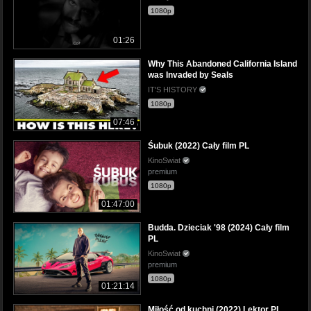
1080p
01:26
Why This Abandoned California Island
was Invaded by Seals
IT'S HISTORY
1080p
07:46
Śubuk (2022) Cały film PL
KinoSwiat
premium
1080p
01:47:00
Budda. Dzieciak '98 (2024) Cały film
PL
KinoSwiat
premium
1080p
01:21:14
Miłość od kuchni (2022) Lektor PL