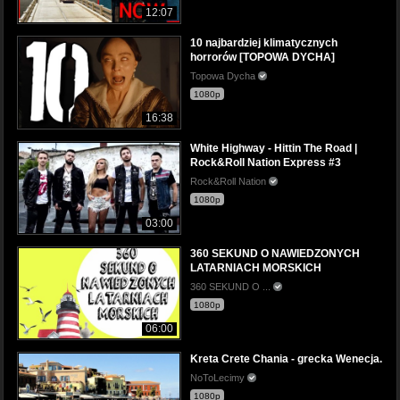
12:07
10 najbardziej klimatycznych
horrorów [TOPOWA DYCHA]
Topowa Dycha
1080p
16:38
White Highway - Hittin The Road |
Rock&Roll Nation Express #3
Rock&Roll Nation
1080p
03:00
360 SEKUND O NAWIEDZONYCH
LATARNIACH MORSKICH
360 SEKUND O ...
1080p
06:00
Kreta Crete Chania - grecka Wenecja.
NoToLecimy
1080p