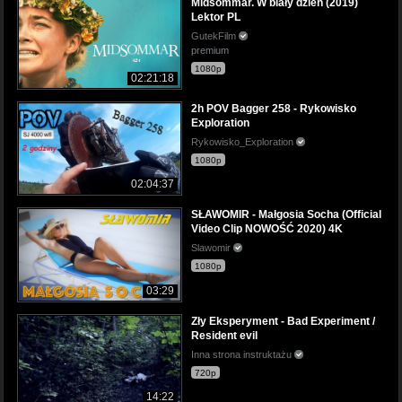
Midsommar. W biały dzień (2019)
Lektor PL
GutekFilm
premium
1080p
02:21:18
2h POV Bagger 258 - Rykowisko
Exploration
Rykowisko_Exploration
1080p
02:04:37
SŁAWOMIR - Małgosia Socha (Official
Video Clip NOWOŚĆ 2020) 4K
Slawomir
1080p
03:29
Zły Eksperyment - Bad Experiment /
Resident evil
Inna strona instruktażu
720p
14:22