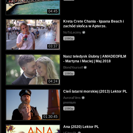
04:45
Kreta Crete Chania - Iguana Beach i
zachód słońca w Apterze.
NoToLecimy
1080p
03:37
Nasz teledysk ślubny | AMADEOFILM
- Martyna i Maciej | Maj 2018
BlondYourself
1080p
04:24
Cień latarni morskiej (2013) Lektor PL
AuroraFilms
premium
1080p
01:30:45
Ana (2020) Lektor PL
VFilmsPL