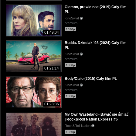
Ciemno, prawie noc (2019) Cały film
PL
KinoSwiat
premium
1080p
01:49:04
Budda. Dzieciak '98 (2024) Cały film
PL
KinoSwiat
premium
1080p
01:21:14
Body/Ciało (2015) Cały film PL
KinoSwiat
premium
1080p
01:28:36
My Own Wasteland - Bawić się śmiać
| Rock&Roll Nation Express #6
Rock&Roll Nation
1080p