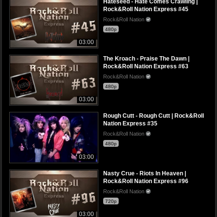
Hateseed - Hate Comes Crawling |
Rock&Roll Nation Express #45
Rock&Roll Nation
480p
03:00
The Kroach - Praise The Dawn |
Rock&Roll Nation Express #63
Rock&Roll Nation
480p
03:00
Rough Cutt - Rough Cutt | Rock&Roll
Nation Express #35
Rock&Roll Nation
480p
03:00
Nasty Crue - Riots In Heaven |
Rock&Roll Nation Express #96
Rock&Roll Nation
720p
03:00