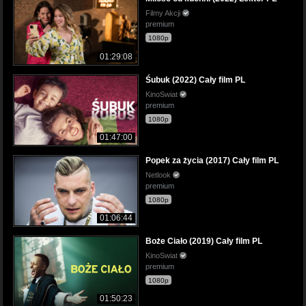
Filmy Akcji
premium
1080p
01:29:08
Śubuk (2022) Cały film PL
KinoSwiat
premium
1080p
01:47:00
Popek za życia (2017) Cały film PL
Netlook
premium
1080p
01:06:44
Boże Ciało (2019) Cały film PL
KinoSwiat
premium
1080p
01:50:23