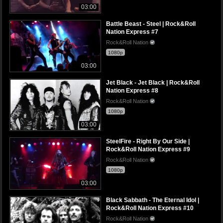
03:00
Battle Beast - Steel | Rock&Roll
Nation Express #7
Rock&Roll Nation
1080p
03:00
Jet Black - Jet Black | Rock&Roll
Nation Express #8
Rock&Roll Nation
1080p
03:00
SteelFire - Right By Our Side |
Rock&Roll Nation Express #9
Rock&Roll Nation
1080p
03:00
Black Sabbath - The Eternal Idol |
Rock&Roll Nation Express #10
Rock&Roll Nation