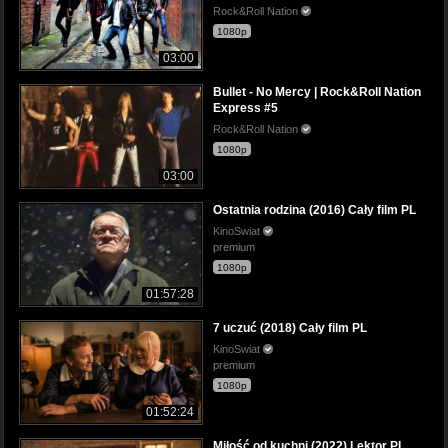
Rock&Roll Nation
1080p
03:00
Bullet - No Mercy | Rock&Roll Nation
Express #5
Rock&Roll Nation
1080p
03:00
Ostatnia rodzina (2016) Cały film PL
KinoSwiat
premium
1080p
01:57:28
7 uczuć (2018) Cały film PL
KinoSwiat
premium
1080p
01:52:24
Miłość od kuchni (2022) Lektor PL