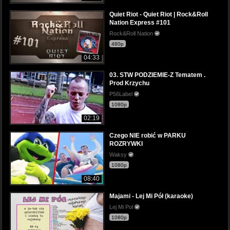
Quiet Riot - Quiet Riot | Rock&Roll
Nation Express #101
Rock&Roll Nation
480p
04:33
03. STW PODZIEMIE-Z Tematem .
Prod Krzychu
P56Label
1080p
02:19
Czego NIE robić w PARKU
ROZRYWKI
Waksy
1080p
08:40
Majami - Lej Mi Pół (karaoke)
Lej Mi Pol
1080p