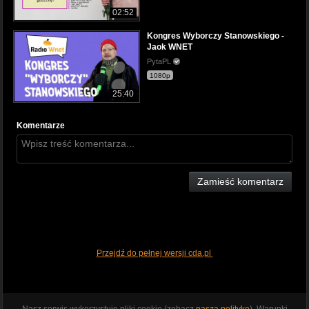
02:52
Kongres Wyborczy Stanowskiego -
Jaok WNET
PytaPL
1080p
25:40
Komentarze
Zamieść komentarz
Przejdź do pełnej wersji cda.pl
Nasz serwis wykorzystuje pliki cookie (zobacz
naszą politykę
). Warunki