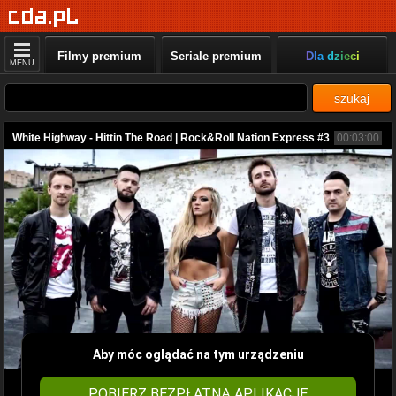
Filmy premium
Seriale premium
Dla dzieci
MENU
szukaj
White Highway - Hittin The Road | Rock&Roll Nation Express #3
00:03:00
Aby móc oglądać na tym urządzeniu
POBIERZ BEZPŁATNĄ APLIKACJĘ