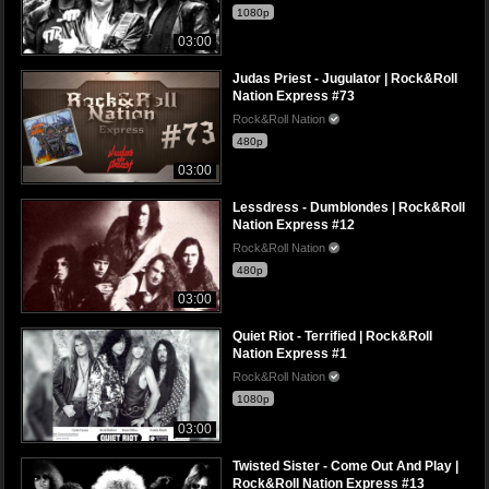
1080p
03:00
Judas Priest - Jugulator | Rock&Roll
Nation Express #73
Rock&Roll Nation
480p
03:00
Lessdress - Dumblondes | Rock&Roll
Nation Express #12
Rock&Roll Nation
480p
03:00
Quiet Riot - Terrified | Rock&Roll
Nation Express #1
Rock&Roll Nation
1080p
03:00
Twisted Sister - Come Out And Play |
Rock&Roll Nation Express #13