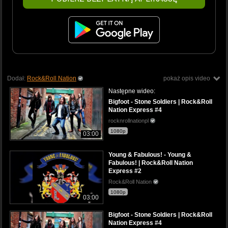
Dodał:
Rock&Roll Nation
pokaż opis video
Następne wideo:
Bigfoot - Stone Soldiers | Rock&Roll
Nation Express #4
rocknrollnationpl
1080p
03:00
Young & Fabulous! - Young &
Fabulous! | Rock&Roll Nation
Express #2
Rock&Roll Nation
1080p
03:00
Bigfoot - Stone Soldiers | Rock&Roll
Nation Express #4