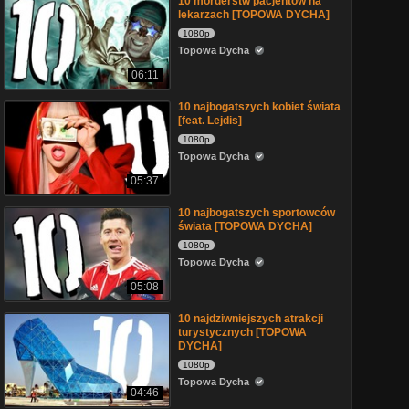
10 morderstw pacjentów na
lekarzach [TOPOWA DYCHA]
1080p
Topowa Dycha
06:11
10 najbogatszych kobiet świata
[feat. Lejdis]
1080p
Topowa Dycha
05:37
10 najbogatszych sportowców
świata [TOPOWA DYCHA]
1080p
Topowa Dycha
05:08
10 najdziwniejszych atrakcji
turystycznych [TOPOWA
DYCHA]
1080p
Topowa Dycha
04:46