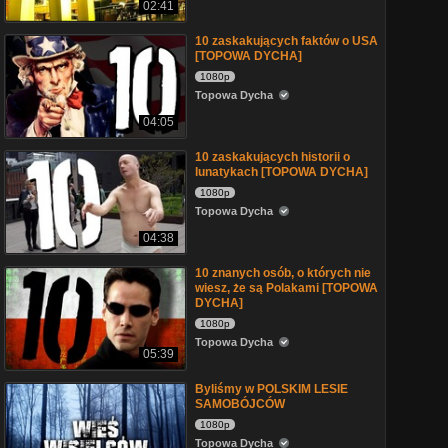
02:41
10 zaskakujących faktów o USA
[TOPOWA DYCHA]
1080p
Topowa Dycha
04:05
10 zaskakujących historii o
lunatykach [TOPOWA DYCHA]
1080p
Topowa Dycha
04:38
10 znanych osób, o których nie
wiesz, że są Polakami [TOPOWA
DYCHA]
1080p
Topowa Dycha
05:39
Byliśmy w POLSKIM LESIE
SAMOBÓJCÓW
1080p
Topowa Dycha