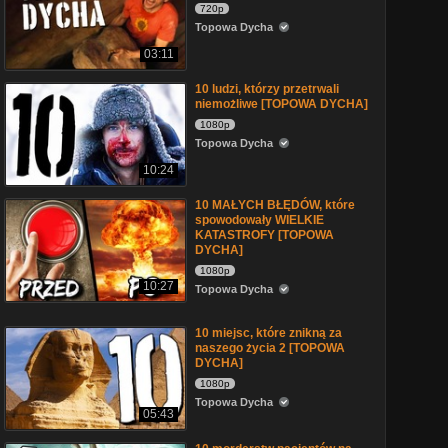
720p
Topowa Dycha
03:11
10 ludzi, którzy przetrwali
niemożliwe [TOPOWA DYCHA]
1080p
Topowa Dycha
10:24
10 MAŁYCH BŁĘDÓW, które
spowodowały WIELKIE
KATASTROFY [TOPOWA
DYCHA]
1080p
10:27
Topowa Dycha
10 miejsc, które znikną za
naszego życia 2 [TOPOWA
DYCHA]
1080p
Topowa Dycha
05:43