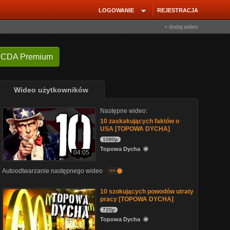
LOGOWANIE
REJESTRACJA
+ dodaj wideo
 CDA Premium
Wideo użytkowników
Następne wideo:
10 zaskakujących faktów o
USA [TOPOWA DYCHA]
1080p
Topowa Dycha
04:05
Autoodtwarzanie następnego wideo
on
10 szokujących powodów utraty
pracy [TOPOWA DYCHA]
720p
Topowa Dycha