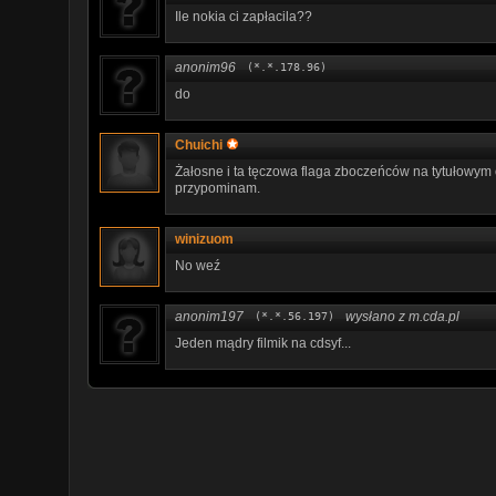
Ile nokia ci zapłacila??
anonim96
(*.*.178.96)
do
Chuichi
Żałosne i ta tęczowa flaga zboczeńców na tytułowym o
przypominam.
winizuom
No weź
anonim197
wysłano z m.cda.pl
(*.*.56.197)
Jeden mądry filmik na cdsyf...