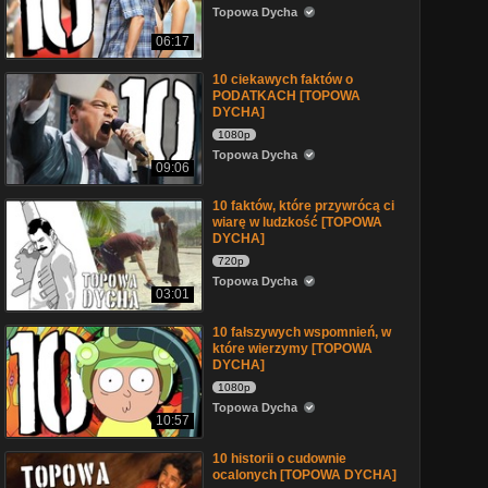
Topowa Dycha
06:17
10 ciekawych faktów o
PODATKACH [TOPOWA
DYCHA]
1080p
Topowa Dycha
09:06
10 faktów, które przywrócą ci
wiarę w ludzkość [TOPOWA
DYCHA]
720p
Topowa Dycha
03:01
10 fałszywych wspomnień, w
które wierzymy [TOPOWA
DYCHA]
1080p
Topowa Dycha
10:57
10 historii o cudownie
ocalonych [TOPOWA DYCHA]