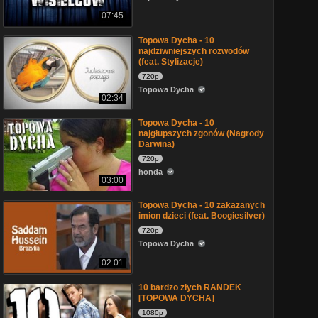
07:45
Topowa Dycha - 10
najdziwniejszych rozwodów
(feat. Stylizacje)
720p
Topowa Dycha
02:34
Topowa Dycha - 10
najgłupszych zgonów (Nagrody
Darwina)
720p
honda
03:00
Topowa Dycha - 10 zakazanych
imion dzieci (feat. Boogiesilver)
720p
Topowa Dycha
02:01
10 bardzo złych RANDEK
[TOPOWA DYCHA]
1080p