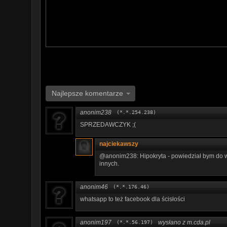
Najlepsze komentarze
anonim238
(*.*.254.238)
SPRZEDAWCZYK ;(
najciekawszy
@anonim238: Hipokryta - powiedział bym do wsz
innych.
anonim46
(*.*.176.46)
whatsapp to też facebook dla ścisłości
anonim197
wysłano z m.cda.pl
(*.*.56.197)