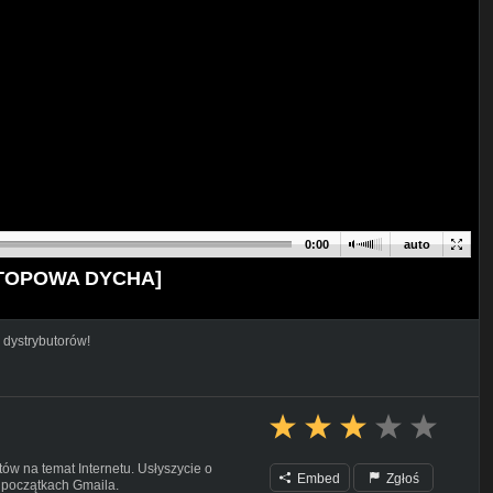
0:00
auto
 [TOPOWA DYCHA]
 dystrybutorów!
ów na temat Internetu. Usłyszycie o
Embed
Zgłoś
 początkach Gmaila.