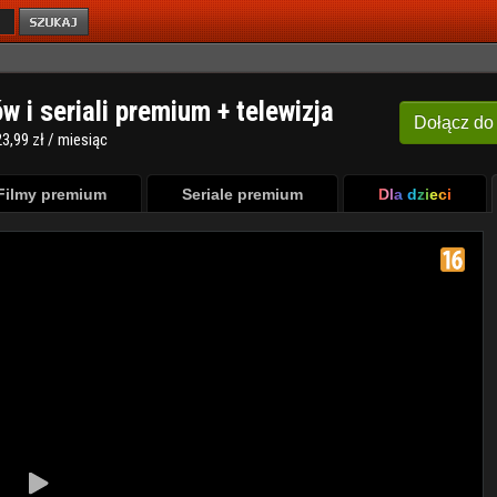
ów i seriali premium + telewizja
Dołącz
do
3,99 zł / miesiąc
Filmy premium
Seriale premium
Dla dzieci