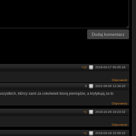
Dodaj komentarz
+12
2018-03-17 00:45:19
Odpowiedz
0
2021-09-05 12:39:20
ystkich, którzy sami za cokolwiek biorą pieniądze, a krytykują za to
Odpowiedz
+1
2019-10-26 19:23:32
Odpowiedz
+1
2018-03-19 10:59:10