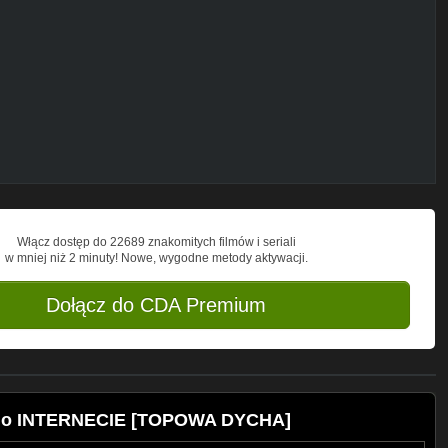
ostek lub po prostu informacji, które
orii konspiracyjnych, przez nietypowe
opowadycha
owaDychaPL
owadycha/
Włącz dostęp do 22689 znakomitych filmów i seriali
w mniej niż 2 minuty! Nowe, wygodne metody aktywacji.
Dołącz do CDA Premium
t Networks GmbH
ów o INTERNECIE [TOPOWA DYCHA]