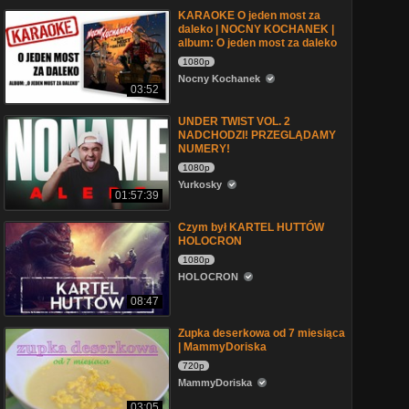
KARAOKE O jeden most za
daleko | NOCNY KOCHANEK |
album: O jeden most za daleko
1080p
Nocny Kochanek
03:52
UNDER TWIST VOL. 2
NADCHODZI! PRZEGLĄDAMY
NUMERY!
1080p
Yurkosky
01:57:39
Czym był KARTEL HUTTÓW
HOLOCRON
1080p
HOLOCRON
08:47
Zupka deserkowa od 7 miesiąca
| MammyDoriska
720p
MammyDoriska
03:05