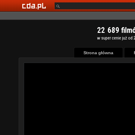
2
2
6
8
9
film
w super cenie już od 2
Strona główna