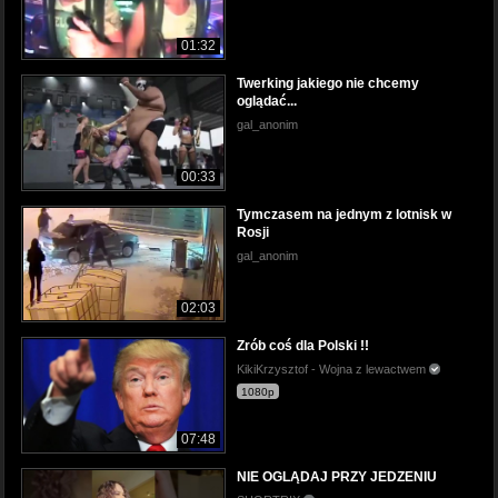
01:32
Twerking jakiego nie chcemy
oglądać...
gal_anonim
00:33
Tymczasem na jednym z lotnisk w
Rosji
gal_anonim
02:03
Zrób coś dla Polski !!
KikiKrzysztof - Wojna z lewactwem
1080p
07:48
NIE OGLĄDAJ PRZY JEDZENIU