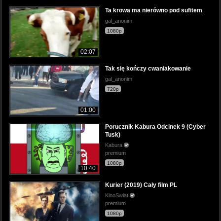
Ta krowa ma nierówno pod sufitem
gal_anonim
1080p
02:07
Tak się kończy cwaniakowanie
gal_anonim
720p
01:00
Porucznik Kabura Odcinek 9 (Cyber
Tusk)
Kabura
premium
1080p
10:40
Kurier (2019) Cały film PL
KinoSwiat
premium
1080p