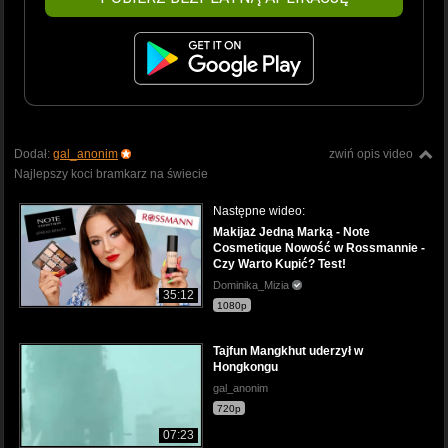
Dodał:
gal_anonim
zwiń opis video
Najlepszy koci bramkarz na świecie
Następne wideo:
Makijaż Jedną Marką - Note
Cosmetique Nowość w Rossmannie -
Czy Warto Kupić? Test!
Dominika_Mizia
35:12
1080p
Tajfun Mangkhut uderzył w
Hongkongu
gal_anonim
720p
07:23