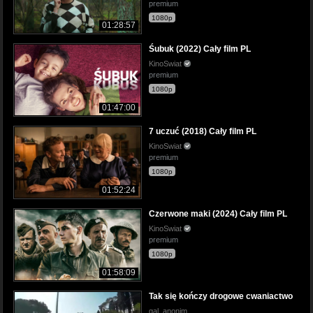
premium
1080p
01:28:57
Śubuk (2022) Cały film PL
KinoSwiat
premium
1080p
01:47:00
7 uczuć (2018) Cały film PL
KinoSwiat
premium
1080p
01:52:24
Czerwone maki (2024) Cały film PL
KinoSwiat
premium
1080p
01:58:09
Tak się kończy drogowe cwaniactwo
gal_anonim