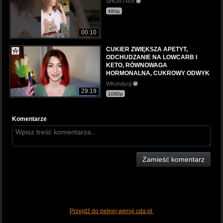
SHORTRIX
480p
00:10
CUKIER ZWIĘKSZA APETYT,
ODCHUDZANIE NA LOWCARB I
KETO, RÓWNOWAGA
HORMONALNA, CUKROWY ODWYK
WKondycji
29:19
1080p
Komentarze
Zamieść komentarz
Przejdź do pełnej wersji cda.pl