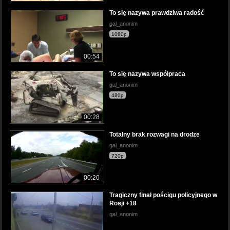
To się nazywa prawdziwa radość
gal_anonim
1080p
00:54
To się nazywa współpraca
gal_anonim
480p
00:28
Totalny brak rozwagi na drodze
gal_anonim
720p
00:20
Tragiczny finał pościgu policyjnego w
Rosji +18
gal_anonim