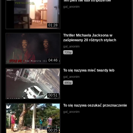
Ten pies nie lubi striptizerów
gal_anonim
01:28
Thriller Michaela Jacksona w
zaśpiewany 20 różnych stylach
gal_anonim
720p
04:46
To się nazywa mieć twardy łeb
gal_anonim
480p
00:51
To się nazywa oszukać przeznaczenie
gal_anonim
00:25