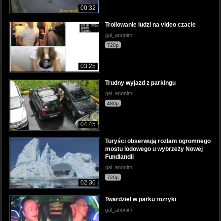
00:32
Trollowanie ludzi na video czacie
gal_anonim
720p
03:25
Trudny wyjazd z parkingu
gal_anonim
480p
04:45
Turyści obserwują rozłam ogromnego
mostu lodowego u wybrzeży Nowej
Fundlandii
gal_anonim
720p
02:30
Twardziel w parku rozryki
gal_anonim