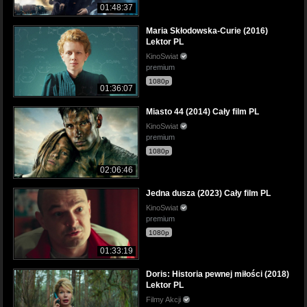
01:48:37
Maria Skłodowska-Curie (2016)
Lektor PL
KinoSwiat
premium
1080p
01:36:07
Miasto 44 (2014) Cały film PL
KinoSwiat
premium
1080p
02:06:46
Jedna dusza (2023) Cały film PL
KinoSwiat
premium
1080p
01:33:19
Doris: Historia pewnej miłości (2018)
Lektor PL
Filmy Akcji