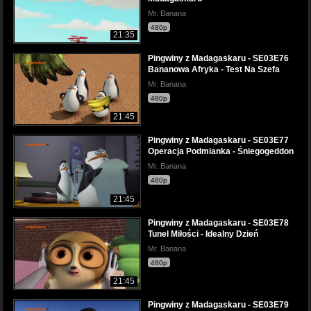
Mr. Banana
480p
21:35
Pingwiny z Madagaskaru - SE03E76
Bananowa Afryka - Test Na Szefa
Mr. Banana
480p
21:45
Pingwiny z Madagaskaru - SE03E77
Operacja Podmianka - Śniegogeddon
Mr. Banana
480p
21:45
Pingwiny z Madagaskaru - SE03E78
Tunel Miłości - Idealny Dzień
Mr. Banana
480p
21:45
Pingwiny z Madagaskaru - SE03E79