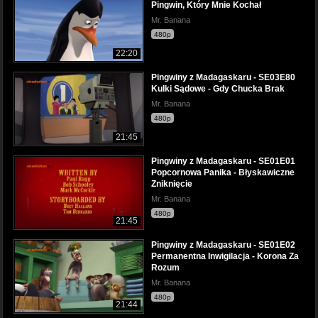
Pingwin, Który Mnie Kochał
Mr. Banana
480p
22:20
Pingwiny z Madagaskaru - SE03E80
Kulki Sądowe - Gdy Chucka Brak
Mr. Banana
480p
21:45
Pingwiny z Madagaskaru - SE01E01
Popcornowa Panika - Błyskawiczne
Zniknięcie
Mr. Banana
480p
21:45
Pingwiny z Madagaskaru - SE01E02
Permanentna Inwigilacja - Korona Za
Rozum
Mr. Banana
480p
21:44