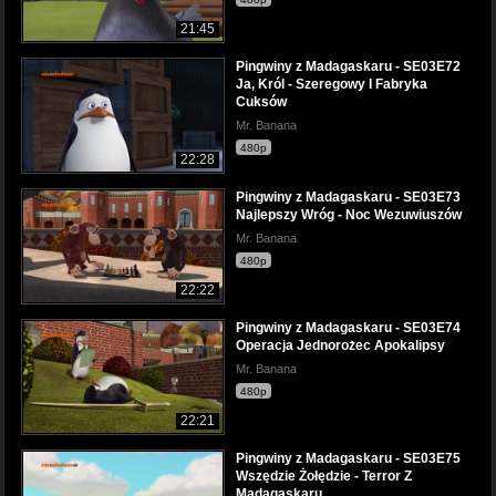
21:45
Pingwiny z Madagaskaru - SE03E72
Ja, Król - Szeregowy I Fabryka
Cuksów
Mr. Banana
480p
22:28
Pingwiny z Madagaskaru - SE03E73
Najlepszy Wróg - Noc Wezuwiuszów
Mr. Banana
480p
22:22
Pingwiny z Madagaskaru - SE03E74
Operacja Jednorożec Apokalipsy
Mr. Banana
480p
22:21
Pingwiny z Madagaskaru - SE03E75
Wszędzie Żołędzie - Terror Z
Madagaskaru