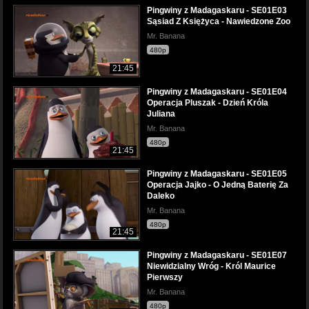
Pingwiny z Madagaskaru - SE01E03
Sąsiad Z Księżyca - Nawiedzone Zoo
Mr. Banana
480p
21:45
Pingwiny z Madagaskaru - SE01E04
Operacja Pluszak - Dzień Króla
Juliana
Mr. Banana
480p
21:45
Pingwiny z Madagaskaru - SE01E05
Operacja Jajko - O Jedną Baterię Za
Daleko
Mr. Banana
480p
21:45
Pingwiny z Madagaskaru - SE01E07
Niewidzialny Wróg - Król Maurice
Pierwszy
Mr. Banana
480p