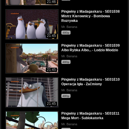
21:46
Pingwiny z Madagaskaru - SE01E08
Mistrz Kierownicy - Bombowa
Rozrywka
Mr. Banana
480p
21:45
Pingwiny z Madagaskaru - SE01E09
Albo Rybka Albo... - Lodzio Miodzio
Mr. Banana
480p
21:45
Pingwiny z Madagaskaru - SE01E10
Operacja Igła - Zaćmiony
Mr. Banana
480p
21:45
Pingwiny z Madagaskaru - SE01E11
Mega Mort - Sublokatorka
Mr. Banana