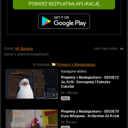
POBIERZ BEZPŁATNĄ APLIKACJĘ
Dodał:
Mr. Banana
zwiń opis video
Serial o czterech pingwinach
W katalogu:
Pingwiny z Magakaskaru
Następne wideo:
Pingwiny z Madagaskaru - SE03E72
Ja, Król - Szeregowy I Fabryka
Cuksów
Mr-_Banana
22:28
480p
Pingwiny z Madagaskaru - SE03E70
Kura Mózgowa - Królestwo Za Kciuk
Mr. Banana
480p