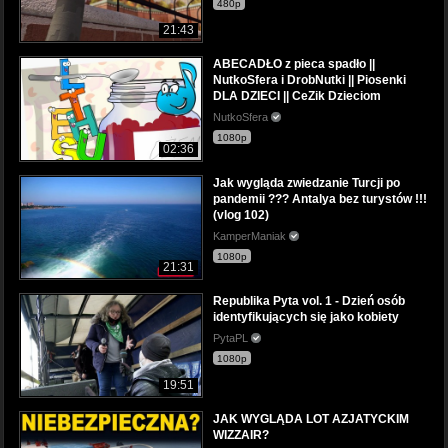
480p
21:43
ABECADŁO z pieca spadło ||
NutkoSfera i DrobNutki || Piosenki
DLA DZIECI || CeZik Dzieciom
NutkoSfera
1080p
02:36
Jak wygląda zwiedzanie Turcji po
pandemii ??? Antalya bez turystów !!!
(vlog 102)
KamperManiak
1080p
21:31
Republika Pyta vol. 1 - Dzień osób
identyfikujących się jako kobiety
PytaPL
1080p
19:51
JAK WYGLĄDA LOT AZJATYCKIM
WIZZAIR?