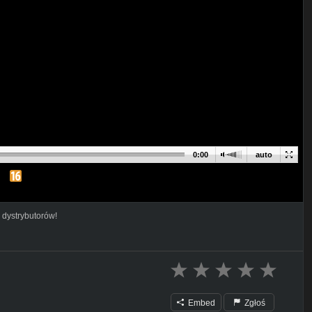
0:00
auto
 dystrybutorów!
Embed
Zgłoś