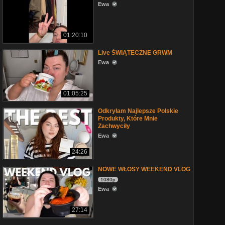
Ewa
01:20:10
Live ŚWIĄTECZNE GRWM
Ewa
01:05:25
Odkryłam Najlepsze Polskie
Produkty, Które Mnie
Zachwyciły
Ewa
24:26
NOWE WŁOSY WEEKEND VLOG
1080p
Ewa
27:14