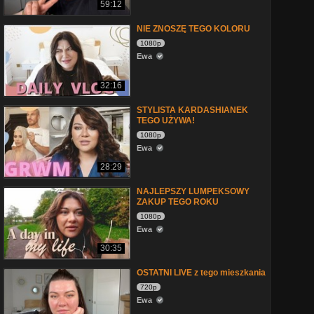
59:12
NIE ZNOSZĘ TEGO KOLORU
1080p
Ewa
32:16
STYLISTA KARDASHIANEK
TEGO UŻYWA!
1080p
Ewa
28:29
NAJLEPSZY LUMPEKSOWY
ZAKUP TEGO ROKU
1080p
Ewa
30:35
OSTATNI LIVE z tego mieszkania
720p
Ewa