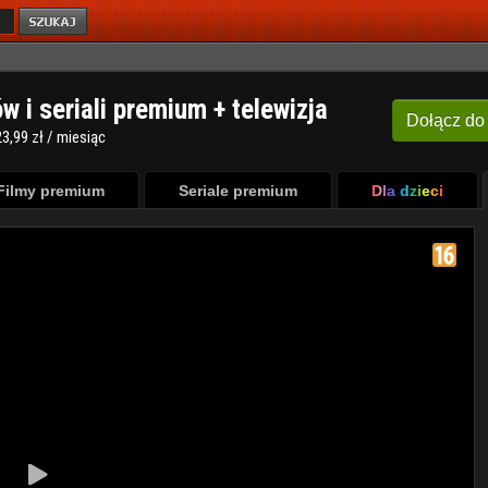
ów i seriali premium + telewizja
Dołącz
do
3,99 zł / miesiąc
Filmy premium
Seriale premium
Dla dzieci