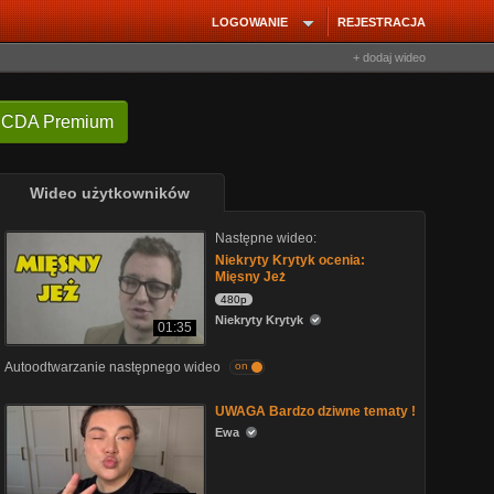
LOGOWANIE
REJESTRACJA
+ dodaj wideo
 CDA Premium
Wideo użytkowników
Następne wideo:
Niekryty Krytyk ocenia:
Mięsny Jeż
480p
Niekryty Krytyk
01:35
Autoodtwarzanie następnego wideo
on
UWAGA Bardzo dziwne tematy !
Ewa