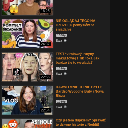
16:25
NIE OGLĄDAJ TEGO NA
CZCZO! |6 pomysłów na
śniadanie
1080p
Ewa
24:37
TEST *viralowej* rutyny
makijażowej z Tik Toka Jak
bardzo źle to wygląda?
1080p
Ewa
22:55
DAWNO MNIE TU NIE BYŁO!
Bardzo Wygodne Buty i Nowa
Bluza
1080p
Ewa
22:54
Czy jestem dupkiem? Sprawdź
te dziwne historie z Reddit!