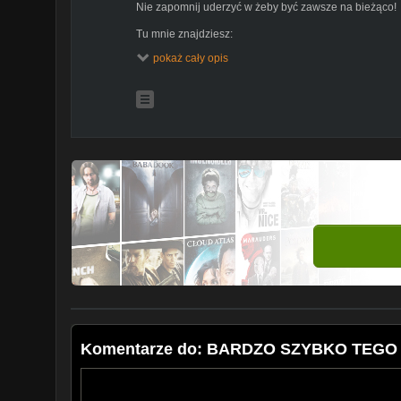
Nie zapomnij uderzyć w żeby być zawsze na bieżąco!
Tu mnie znajdziesz:
pokaż cały opis
Instagram Ewa:
http://bit.ly/2AulexQ
Instagram MopsBazyl:
http://bit.ly/2Eu7iEq
Współpraca:
Proszę o wysyłanie wiadomości z zapytaniem o współp
kosmetycznykoktajl@gmail.com
Komentarze do: BARDZO SZYBKO TEG