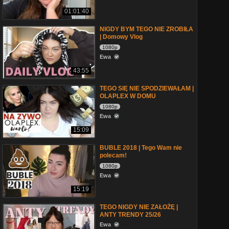
01:01:40
NIGDY BYM TEGO NIE ZROBIŁA
| Domowy Vlog
1080p
Ewa
43:55
TEGO SIĘ NIE SPODZIEWAŁAM |
OLAPLEX W DOMU
1080p
Ewa
15:09
BUBLE 2018 | Tego Wam nie
polecam!
1080p
Ewa
15:19
TEGO NIGDY NIE ZAŁOŻĘ |
ANTY TRENDY 25/26
Ewa