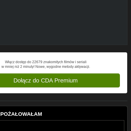
racę na adres e-mail:
Włącz dostęp do 22679 znakomitych filmów i seriali
w mniej niż 2 minuty! Nowe, wygodne metody aktywacji.
Dołącz do CDA Premium
O POŻAŁOWAŁAM