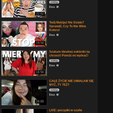
1080p
Ewa
22:02
Twój Makijaż Nie Działa?
Sprawdź, Czy To Nie Wina
Koloru!
Ewa
19:56
Szukam idealnej sukienki na
chrzest! Pomóż mi wybrać!
1080p
Ewa
16:56
CAŁE ŻYCIE NIE UMIAŁAM SIĘ
MYĆ, TY TEŻ?
1080p
Ewa
26:00
LIVE: porządki w szafie