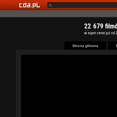
2
2
6
7
9
film
w super cenie już od 2
Strona główna