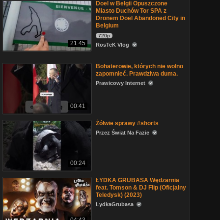
Doel w Belgii Opuszczone
Miasto Duchów Tor SPA z
Dronem Doel Abandoned City in
Belgium
720p
21:45
RosTeK Vlog
Bohaterowie, których nie wolno
zapomnieć. Prawdziwa duma.
Prawicowy Internet
00:41
Żółwie sprawy #shorts
Przez Świat Na Fazie
00:24
ŁYDKA GRUBASA Wędzarnia
feat. Tomson & DJ Flip (Oficjalny
Teledysk) (2023)
LydkaGrubasa