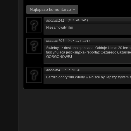
Najlepsze komentarze
anonim141
(*.*.48.141)
Niesamowity film
anonim191
(*.*.174.191)
Świetny i z doskonałą obsadą. Oddaje klimat 20 lec
fascynująca jest książka- reportaż Cezarego Ła
GORGONOWEJ
anonim4
(*.*.90.4)
Bardzo dobry film.Wtedy w Polsce był lepszy system