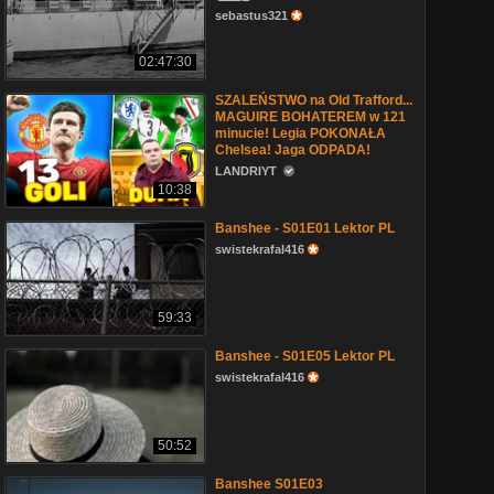
sebastus321
02:47:30
SZALEŃSTWO na Old Trafford...
MAGUIRE BOHATEREM w 121
minucie! Legia POKONAŁA
Chelsea! Jaga ODPADA!
LANDRIYT
10:38
Banshee - S01E01 Lektor PL
swistekrafal416
59:33
Banshee - S01E05 Lektor PL
swistekrafal416
50:52
Banshee S01E03