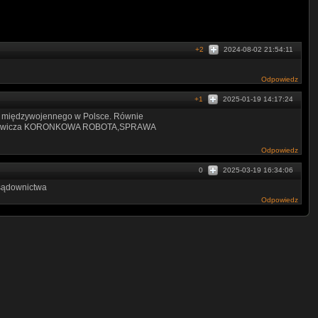
+2
2024-08-02 21:54:11
Odpowiedz
+1
2025-01-19 14:17:24
ia międzywojennego w Polsce. Równie
zarkiewicza KORONKOWA ROBOTA,SPRAWA
Odpowiedz
0
2025-03-19 16:34:06
 sądownictwa
Odpowiedz