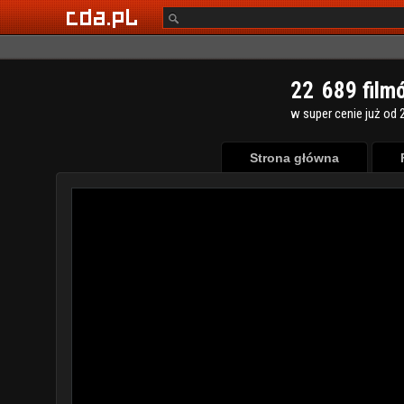
2
2
6
8
9
film
w super cenie już od 2
Strona główna