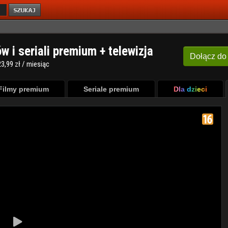
ów i seriali premium + telewizja
Dołącz
do
3,99 zł / miesiąc
Filmy premium
Seriale premium
Dla dzieci