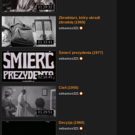
01:29:32
Zbrodniarz, który ukradł
zbrodnię (1969)
sebastus321
01:33:41
Śmierć prezydenta (1977)
sebastus321
02:16:45
Cień (1956)
sebastus321
01:29:51
Decyzja (1960)
sebastus321