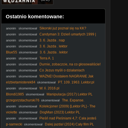
04:43
Ostatnio komentowane:
Sikorski już poznał się na KK?
anonim
skomentował
#Sikorski #kler #elita #polityka #KK #katolicyzm #kościół
Candyman 3: Dzień umarłych 1999 |
anonim
skomentował
Lektor PL | HQ
3. 6. Jazda . nap
anonim
skomentował
3. 6. Jazda . lektor
anonim
skomentował
Blue55
3. 6. Jazda . lektor
skomentował
Terra A. 1
anonim
skomentował
Durnie, zobaczcie, na co głosowaliście!
anonim
skomentował
#Nawrocki #Batyr #protestanci #wybory2025 #polityka
Co Jezus myśli o działaniach
anonim
skomentował
Nawrockiego? #PomyślDziś odc. 2647
WAŻNE! Dostałem NAGRANIE Jak
anonim
skomentował
Ukraiński Dowódca PIERZE Pieniądze z NASZEJ POMOCY
elzbietamisterek84
PT. 109. 1963. Lektor.pl
skomentował
W. ń. 2016.pl
anonim
skomentował
Blondi1985
Manipulacja (2017) Lektor PL
skomentował
grzegorzstachurski76
The. Expanse.
skomentował
S05E10.pl. LQ. HEVC
Kolekcjoner (2009) [Lektor PL] - The
anonim
skomentował
CoIIector
violette
DogMan (2023) Lektor PL
skomentował
Pieśń nad Pieśniami 4,7: Cała jesteś
anonim
skomentował
piękna, moja umiłowana, i nie ma w Tobie żadnej skazy.
p-sarnecki
Dalej jazda! (2024) Cały film PL
skomentował
Jedna Na Milion