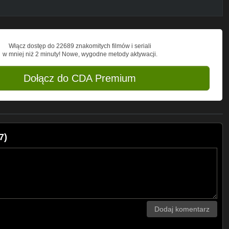
Włącz dostęp do 22689 znakomitych filmów i seriali
w mniej niż 2 minuty! Nowe, wygodne metody aktywacji.
Dołącz do CDA Premium
7)
Dodaj komentarz