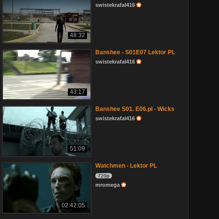
swistekrafal416
48:32
Banshee - S01E07 Lektor PL
swistekrafal416
43:17
Banshee S01. E06.pl - Wicks
swistekrafal416
51:09
Watchmen - Lektor PL
720p
mromega
02:42:05