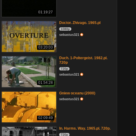
01:19:27
Doctor. Zhivago. 1965.pl
1080p
sebastus321
03:20:03
Duch. 1-Poltergeist. 1982.pl.
720p
720p
sebastus321
01:54:28
Gniew oceanu (2000)
sebastus321
02:09:49
In. Harms. Way. 1965.pl. 720p.
720p