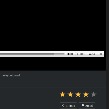
0:00
auto
 dystrybutorów!
Embed
Zgłoś