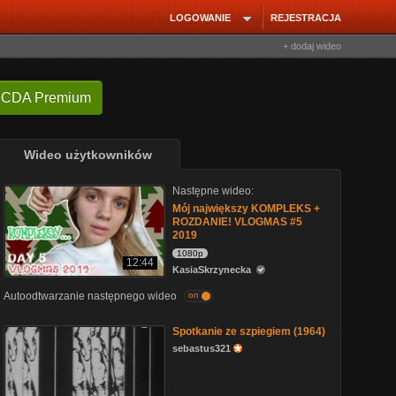
LOGOWANIE
REJESTRACJA
+ dodaj wideo
 CDA Premium
Wideo użytkowników
Następne wideo:
Mój największy KOMPLEKS +
ROZDANIE! VLOGMAS #5
2019
1080p
12:44
KasiaSkrzynecka
Autoodtwarzanie następnego wideo
on
Spotkanie ze szpiegiem (1964)
sebastus321