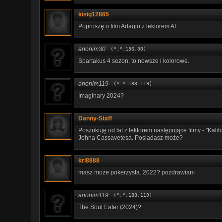
kisig12865
Poproszę o film Adagio z lektorem AI
anonim30
(*.*.156.30)
Spartakus 4 sezon, to nowsze i kolorowe.
anonim119
(*.*.183.119)
Imaginary 2024?
Danny-Staff
Poszukuję od lat z lektorem następujące filmy - "Kali
Johna Cassavetesa. Posiadasz może?
kri8888
masz może pokerzysta. 2022? pozdrawiam
anonim119
(*.*.183.119)
The Soul Eater (2024)?