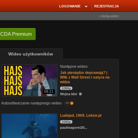
LOGOWANIE
REJESTRACJA
+ dodaj wideo
 CDA Premium
Wideo użytkowników
Następne wideo:
Jak pieniądze deprawują? |
Wilk z Wall Street i satyra na
widza
1080p
08:21
Wojna Idei
Autoodtwarzanie następnego wideo
on
Ludojad. 1969. Lektor.pl
1080p
paulinagorni20...