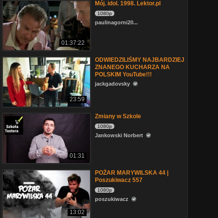
Mój. idol. 1998. Lektor.pl
1080p
paulinagorni20...
01:37:22
ODWIEDZILIŚMY NAJBARDZIEJ
ZNANEGO KUCHARZA NA
POLSKIM YouTube!!!
jackgadovsky
23:59
Zmiany w Szkole
1080p
Jankowski Norbert
01:31
POŻAR MARYWILSKA 44 |
Poszukiwacz 557
1080p
poszukiwacz
13:02