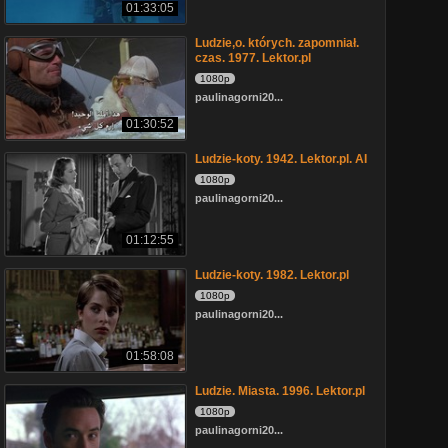
01:33:05
Ludzie,o. których. zapomniał.
czas. 1977. Lektor.pl
1080p
paulinagorni20...
01:30:52
Ludzie-koty. 1942. Lektor.pl. AI
1080p
paulinagorni20...
01:12:55
Ludzie-koty. 1982. Lektor.pl
1080p
paulinagorni20...
01:58:08
Ludzie. Miasta. 1996. Lektor.pl
1080p
paulinagorni20...