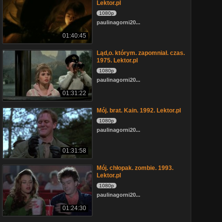
Lektor.pl
1080p
paulinagorni20...
01:40:45
Ląd,o. którym. zapomniał. czas.
1975. Lektor.pl
1080p
paulinagorni20...
01:31:22
Mój. brat. Kain. 1992. Lektor.pl
1080p
paulinagorni20...
01:31:58
Mój. chłopak. zombie. 1993.
Lektor.pl
1080p
paulinagorni20...
01:24:30