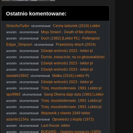
Ostatnio komentowane:
GrzechuTurbo
Cenny ładunek (2016) Lektor
skomentował
PL
Moja Śmierć - Death of Me (Horror,
anonim
skomentował
2020) [napisy pl]
Duch (1982) [Lektor PL] - Poltergeist
anonim
skomentował
Edgar_Simpson
Prawdziwy strach (2024)
skomentował
Lektor PL
Dźwięk wolności 2023 - lektor pl
anonim
skomentował
Durnie, zobaczcie, na co głosowaliście!
anonim
skomentował
#Nawrocki #Batyr #protestanci #wybory2025 #polityka
Dźwięk wolności 2023 - lektor pl
anonim
skomentował
Dźwięk wolności 2023 - lektor pl
anonim
skomentował
swiatek19942
Matka (2016) Lektor PL
skomentował
Dźwięk wolności 2023 - lektor pl
anonim
skomentował
Trzej. muszkieterowie. 1993. Lektor.pl
anonim
skomentował
spo9983
Gang Olsena daje dyla (1981) Lektor
skomentował
PL
Trzej. muszkieterowie. 1993. Lektor.pl
anonim
skomentował
Trzej. muszkieterowie. 1993. Lektor.pl
anonim
skomentował
Wojownik z równin 1949 lektor
anonim
skomentował
adamto1234a
Opowieści z krypty (1972)
skomentował
Lektor PL
Last House. lektor
anonim
skomentował
BOGARD. - Godziny rozpaczy. (1955)
anonim
skomentował