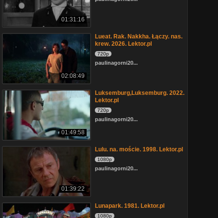
01:31:16
Lueat. Rak. Nakkha. Łączy. nas.
krew. 2026. Lektor.pl
720p
paulinagorni20...
02:08:49
Luksemburg,Luksemburg. 2022.
Lektor.pl
720p
paulinagorni20...
01:49:58
Lulu. na. moście. 1998. Lektor.pl
1080p
paulinagorni20...
01:39:22
Lunapark. 1981. Lektor.pl
1080p