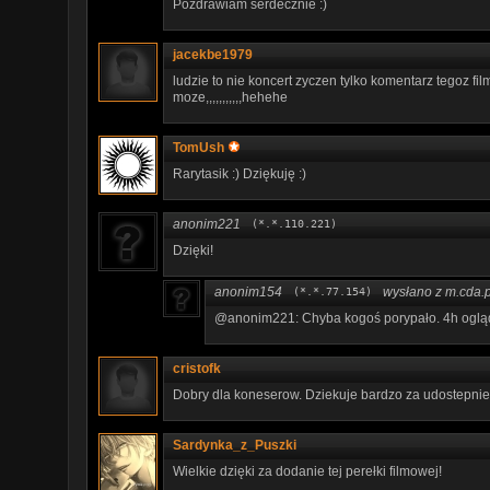
Pozdrawiam serdecznie :)
jacekbe1979
ludzie to nie koncert zyczen tylko komentarz tegoz f
moze,,,,,,,,,,,hehehe
TomUsh
Rarytasik :) Dziękuję :)
anonim221
(*.*.110.221)
Dzięki!
anonim154
wysłano z m.cda.p
(*.*.77.154)
@anonim221: Chyba kogoś porypało. 4h ogląd
cristofk
Dobry dla koneserow. Dziekuje bardzo za udostepnien
Sardynka_z_Puszki
Wielkie dzięki za dodanie tej perełki filmowej!