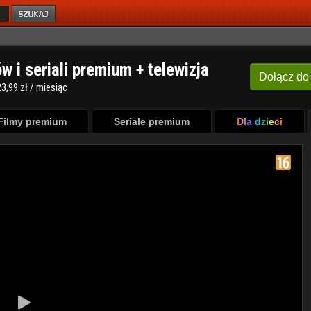
ów i seriali premium + telewizja
Dołącz
do
3,99 zł / miesiąc
Filmy premium
Seriale premium
Dla dzieci