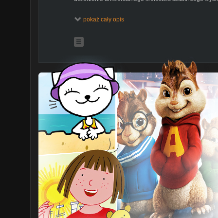
Film został przyjety niezbyt przychylnie, ze względu n
pokaż cały opis
legendarnego króla.