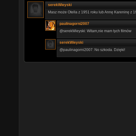
serekWieyski
Masz może Otella z 1951 roku lub Annę Kareninę z 
paulinagorni2007
@serekWieyski: Witam,nie mam tych filmów
serekWieyski
@paulinagorni2007: No szkoda. Dzięki!