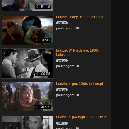
01:51:16
Ludzie. pracy. 1990. Lektor.pl
1080p
paulinagorni20...
01:38:43
Ludzie. W. Niedzielę. 1930.
Lektor.pl
1080p
paulinagorni20...
01:09:58
Ludzie. z. gór. 1980. Lektor.pl
1080p
paulinagorni20...
01:40:25
Ludzie. z. pociągu. 1961. Film.pl
1080p
paulinagorni20...