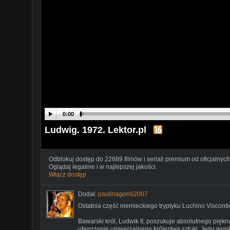
0:00
Ludwig. 1972. Lektor.pl
Odblokuj dostęp do 22689 filmów i seriali premium od oficjalnych
Oglądaj legalnie i w najlepszej jakości.
Włącz dostęp
Dodał:
paulinagorni2007
Ostatnia część niemieckiego tryptyku Luchino Visconti
Bawarski król, Ludwik II, poszukuje absolutnego piękn
utworzenie uniwersalnego królestwa sztuki. Jego wysi