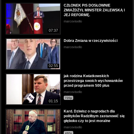
CZŁONEK PiS DOSŁOWNIE
ZMIAŻDŻYŁ MINISTER ZALEWSKĄ I
JEJ REFORMĘ.
marcovisello
07:37
Dobra Zmiana w rzeczywistości
marcovisello
02:55
jak rodzina Kwiatkowskich
przestrzega swoich wychowanków
przed programem 500 plus
marcovisello
720p
01:15
Kard. Dziwisz o nagrodach dla
polityków Radziłbym zastanowić się
głęboko czy to jest moralne
marcovisello
480p