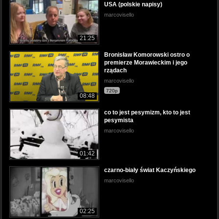
USA (polskie napisy)
marcovisello
21:25
Bronisław Komorowski ostro o
premierze Morawieckim i jego
rządach
marcovisello
720p
08:48
co to jest pesymizm, kto to jest
pesymista
marcovisello
01:42
czarno-biały świat Kaczyńskiego
marcovisello
02:25