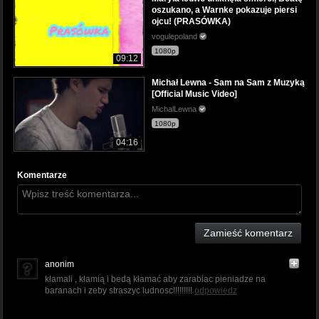
oszukano, a Warnke pokazuje piersi
ojcu! (PRASÓWKA)
vogulepoland
1080p
09:12
Michał Lewna - Sam na Sam z Muzyką
[Official Music Video]
MichalLewna
1080p
04:16
Komentarze
Zamieść komentarz
anonim
kłamali , kłamią i bedą kłamać aby zarabiac pieniadze na
baranach i zeby straszyc ludnosc!!!!!!!!!
odpowiedz