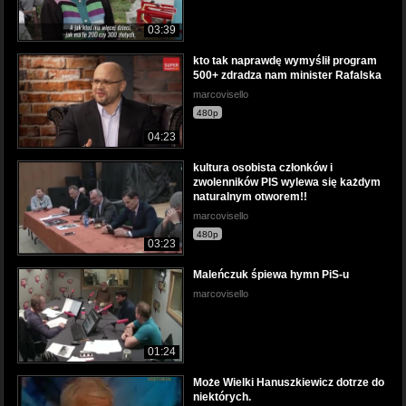
03:39
kto tak naprawdę wymyślił program
500+ zdradza nam minister Rafalska
marcovisello
480p
04:23
kultura osobista członków i
zwolenników PIS wylewa się każdym
naturalnym otworem!!
marcovisello
480p
03:23
Maleńczuk śpiewa hymn PiS-u
marcovisello
01:24
Może Wielki Hanuszkiewicz dotrze do
niektórych.