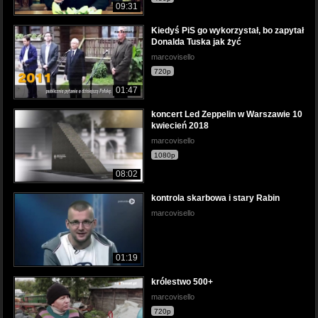
09:31
Kiedyś PiS go wykorzystał, bo zapytał
Donalda Tuska jak żyć
marcovisello
720p
01:47
koncert Led Zeppelin w Warszawie 10
kwiecień 2018
marcovisello
1080p
08:02
kontrola skarbowa i stary Rabin
marcovisello
01:19
królestwo 500+
marcovisello
720p