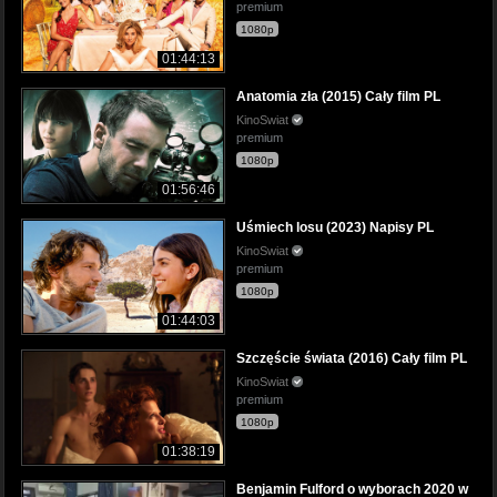
premium
1080p
01:44:13
Anatomia zła (2015) Cały film PL
KinoSwiat
premium
1080p
01:56:46
Uśmiech losu (2023) Napisy PL
KinoSwiat
premium
1080p
01:44:03
Szczęście świata (2016) Cały film PL
KinoSwiat
premium
1080p
01:38:19
Benjamin Fulford o wyborach 2020 w