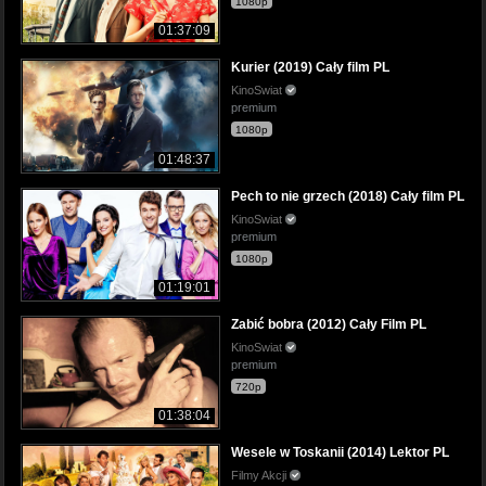
1080p
01:37:09
Kurier (2019) Cały film PL
KinoSwiat
premium
1080p
01:48:37
Pech to nie grzech (2018) Cały film PL
KinoSwiat
premium
1080p
01:19:01
Zabić bobra (2012) Cały Film PL
KinoSwiat
premium
720p
01:38:04
Wesele w Toskanii (2014) Lektor PL
Filmy Akcji