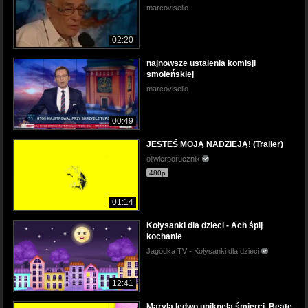
marcovisello
02:20
najnowsze ustalenia komisji
smoleńskiej
marcovisello
00:49
JESTEŚ MOJĄ NADZIEJĄ! (Trailer)
oliwierporucznik
480p
01:14
Kołysanki dla dzieci - Ach śpij
kochanie
Jagódka TV - Kołysanki dla dzieci
12:41
Maryla ledwo uniknęła śmierci, Beatę