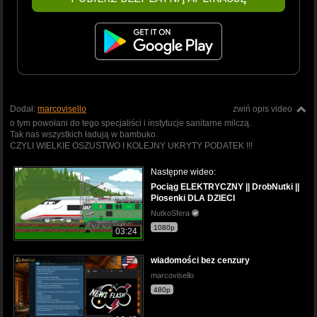
Dodał:
marcovisello
zwiń opis video
o tym powołani do tego specjaliści i instytucje sanitarne milczą.
Tak nas wszystkich ładują w bambuko.
CZYLI WIELKIE OSZUSTWO I KOLEJNY UKRYTY PODATEK !!!
Następne wideo:
Pociąg ELEKTRYCZNY || DrobNutki ||
Piosenki DLA DZIECI
NutkoSfera
1080p
03:24
wiadomości bez cenzury
marcovisello
480p