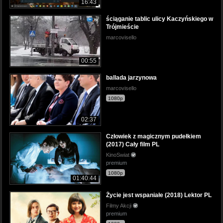
16:43
ściąganie tablic ulicy Kaczyńskiego w
Trójmieście
marcovisello
00:55
ballada jarzynowa
marcovisello
1080p
02:37
Człowiek z magicznym pudełkiem
(2017) Cały film PL
KinoSwiat
premium
1080p
01:40:44
Życie jest wspaniałe (2018) Lektor PL
Filmy Akcji
premium