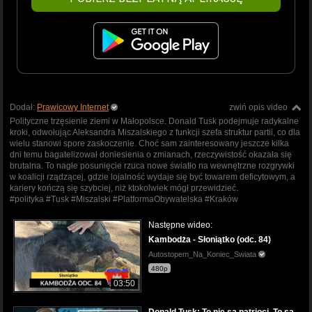
Dodał:
Prawicowy Internet
zwiń opis video
Polityczne trzęsienie ziemi w Małopolsce. Donald Tusk podejmuje radykalne
kroki, odwołując Aleksandra Miszalskiego z funkcji szefa struktur partii, co dla
wielu stanowi spore zaskoczenie. Choć sam zainteresowany jeszcze kilka
dni temu bagatelizował doniesienia o zmianach, rzeczywistość okazała się
brutalna. To nagłe posunięcie rzuca nowe światło na wewnętrzne rozgrywki
w koalicji rządzącej, gdzie lojalność wydaje się być towarem deficytowym, a
kariery kończą się szybciej, niż ktokolwiek mógł przewidzieć.
#polityka #Tusk #Miszalski #PlatformaObywatelska #Kraków
Następne wideo:
Kambodża - Słoniątko (odc. 84)
Autostopem_Na_Koniec_Swiata
480p
03:50
Donald Tusk: To nie są patrioci. To są