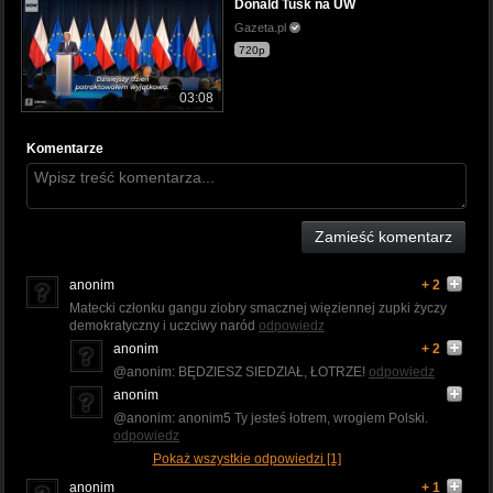
Donald Tusk na UW
Gazeta.pl
720p
03:08
Komentarze
Zamieść komentarz
anonim
+ 2
Matecki członku gangu ziobry smacznej więziennej zupki życzy
demokratyczny i uczciwy naród
odpowiedz
anonim
+ 2
@anonim: BĘDZIESZ SIEDZIAŁ, ŁOTRZE!
odpowiedz
anonim
@anonim: anonim5 Ty jesteś łotrem, wrogiem Polski.
odpowiedz
Pokaż wszystkie odpowiedzi [1]
anonim
+ 1