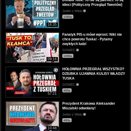
idioci [Polityczny Przegląd Tweetów]
Jeden z Wielu
1080p
16:35
Fanatyk PIS-u mówi wprost: Nikt nie
chce powrotu Tuska! - Pytamy
zwykłych ludzi
GONIEC
1080p
09:16
HOŁOWNIA PRZEGRAŁ WSZYSTKO?
DZIUBKA UJAWNIA KULISY WŁADZY
TUSKA
GONIEC
480p
57:21
Prezydent Krakowa Aleksander
Miszalski odwołany!
Jeden z Wielu
480p
10:48