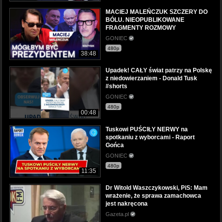
MACIEJ MALEŃCZUK SZCZERY DO
BÓLU. NIEOPUBLIKOWANE
FRAGMENTY ROZMOWY
GONIEC
480p
38:48
Upadek! CAŁY świat patrzy na Polskę
z niedowierzaniem - Donald Tusk
#shorts
GONIEC
480p
00:48
Tuskowi PUŚCIŁY NERWY na
spotkaniu z wyborcami - Raport
Gońca
GONIEC
480p
11:35
Dr Witold Waszczykowski, PiS: Mam
wrażenie, że sprawa zamachowca
jest nakręcona
Gazeta.pl