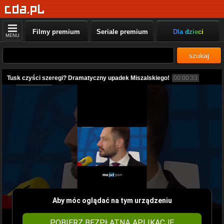
Filmy premium
Seriale premium
Dla dzieci
MENU
szukaj
Tusk czyści szeregi? Dramatyczny upadek Miszalskiego!
00:00:33
Aby móc oglądać na tym urządzeniu
POBIERZ BEZPŁATNĄ APLIKACJĘ