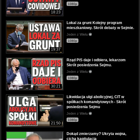
1080p
18:23
Lokal za grunt Kolejny program
mieszkaniowy. Skrót debaty w Sejmie.
Jeden z Wielu
1080p
19:37
Rząd PiS daje i odbiera, lekarzom
Skrót posiedzenia Sejmu.
Jeden z Wielu
1080p
30:21
Likwidacja ulgi abolicyjnej, CIT w
spółkach komandytowych - Skrót
posiedzenia Sejmu
Jeden z Wielu
1080p
21:50
Dokąd zmierzamy? Ukryta wojna,
cicha kapitulacja