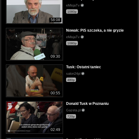
eMisjaTv
1080p
58:08
Nowak: PiS szczeka, a nie gryzie
eMisjaTv
1080p
09:30
Tusk: Ostatni taniec
salon24pl
480p
00:55
Donald Tusk w Poznaniu
Gazeta.pl
720p
02:49