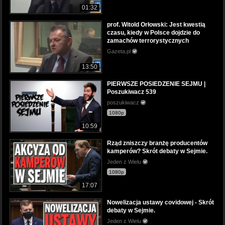
01:32
prof. Witold Orłowski: Jest kwestią
czasu, kiedy w Polsce dojdzie do
zamachów terrorystycznych
Gazeta.pl
13:50
PIERWSZE POSIEDZENIE SEJMU |
Poszukiwacz 539
poszukiwacz
1080p
10:59
Rząd zniszczy branżę producentów
kamperów? Skrót debaty w Sejmie.
Jeden z Wielu
1080p
17:07
Nowelizacja ustawy covidowej - Skrót
debaty w Sejmie.
Jeden z Wielu