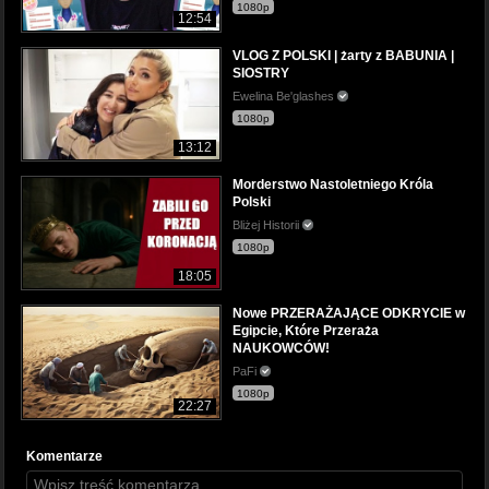
1080p
12:54
VLOG Z POLSKI | żarty z BABUNIA |
SIOSTRY
Ewelina Be'glashes
1080p
13:12
Morderstwo Nastoletniego Króla
Polski
Bliżej Historii
1080p
18:05
Nowe PRZERAŻAJĄCE ODKRYCIE w
Egipcie, Które Przeraża
NAUKOWCÓW!
PaFi
1080p
22:27
Komentarze