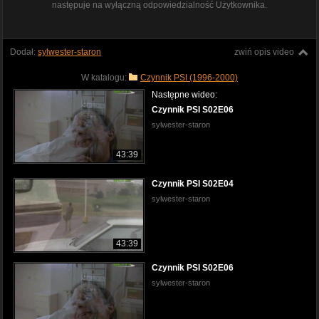
następuje na wyłączną odpowiedzialność Użytkownika.
Dodał:
sylwester-staron
zwiń opis video
W katalogu:
Czynnik PSI (1996-2000)
Następne wideo:
Czynnik PSI S02E06
sylwester-staron
43:39
Czynnik PSI S02E04
sylwester-staron
43:39
Czynnik PSI S02E06
sylwester-staron