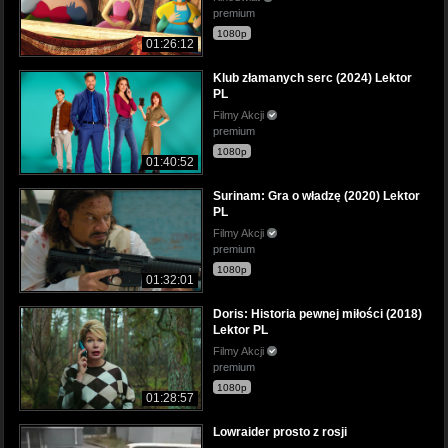
premium
1080p
01:26:12
Klub złamanych serc (2024) Lektor
PL
Filmy Akcji
premium
1080p
01:40:52
Surinam: Gra o władzę (2020) Lektor
PL
Filmy Akcji
premium
1080p
01:32:01
Doris: Historia pewnej miłości (2018)
Lektor PL
Filmy Akcji
premium
1080p
01:28:57
Lowraider prosto z rosji