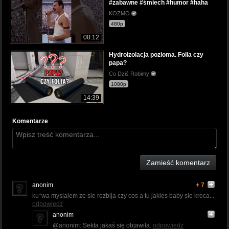
#zabawne #śmiech #humor #haha
KOZMO
480p
00:12
Hydroizolacja pozioma. Folia czy
papa?
Co Dziś Robimy
1080p
14:39
Komentarze
Zamieść komentarz
anonim
+ 7
ku*wa myslalem ze sie rozbija czy cos a tu jakies baby sie kreca...
odpowiedz
anonim
@anonim: Sekta jakaś się objawiła.
odpowiedz