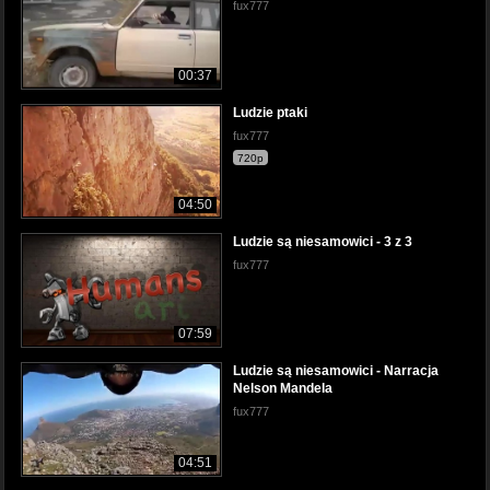
fux777
00:37
Ludzie ptaki
fux777
720p
04:50
Ludzie są niesamowici - 3 z 3
fux777
07:59
Ludzie są niesamowici - Narracja
Nelson Mandela
fux777
04:51