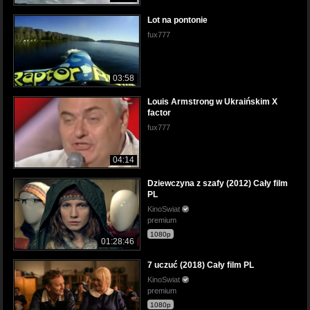
Lot na pontonie
fux777
03:58
Louis Armstrong w Ukraińskim X
factor
fux777
04:14
Dziewczyna z szafy (2012) Cały film
PL
KinoSwiat
premium
1080p
01:28:46
7 uczuć (2018) Cały film PL
KinoSwiat
premium
1080p