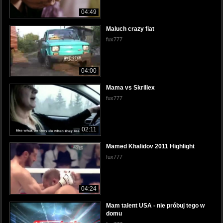
04:49
Maluch crazy fiat
fux777
04:00
Mama vs Skrillex
fux777
02:11
Mamed Khalidov 2011 Highlight
fux777
04:24
Mam talent USA - nie próbuj tego w
domu