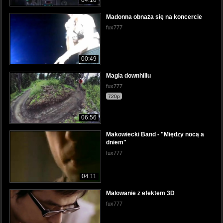
Madonna obnaża się na koncercie
fux777
00:49
Magia downhillu
fux777
720p
06:56
Makowiecki Band - "Między nocą a
dniem"
fux777
04:11
Malowanie z efektem 3D
fux777