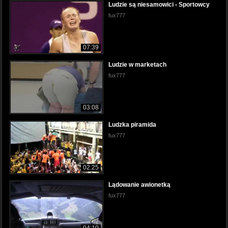
Ludzie są niesamowici - Sportowcy
fux777
07:39
Ludzie w marketach
fux777
03:08
Ludzka piramida
fux777
02:25
Lądowanie awionetką
fux777
04:10