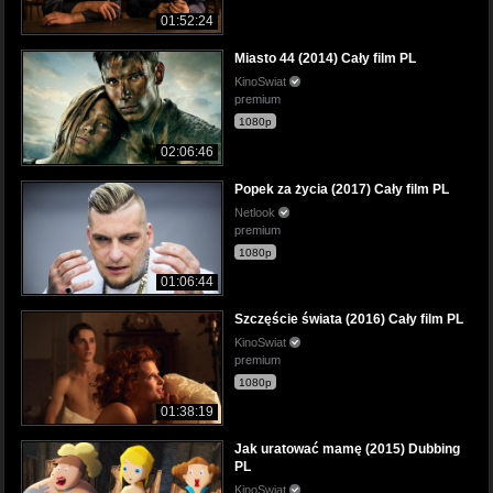
01:52:24
Miasto 44 (2014) Cały film PL
KinoSwiat
premium
1080p
02:06:46
Popek za życia (2017) Cały film PL
Netlook
premium
1080p
01:06:44
Szczęście świata (2016) Cały film PL
KinoSwiat
premium
1080p
01:38:19
Jak uratować mamę (2015) Dubbing
PL
KinoSwiat