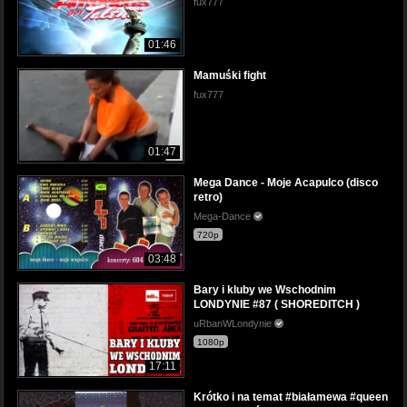
fux777
01:46
Mamuśki fight
fux777
01:47
Mega Dance - Moje Acapulco (disco
retro)
Mega-Dance
720p
03:48
Bary i kluby we Wschodnim
LONDYNIE #87 ( SHOREDITCH )
uRbanWLondynie
1080p
17:11
Krótko i na temat #białamewa #queen