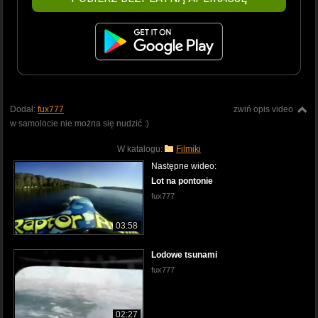
Dodał:
fux777
zwiń opis video
w samolocie nie można się nudzić :)
W katalogu:
Filmiki
Następne wideo:
Lot na pontonie
fux777
03:58
Lodowe tsunami
fux777
02:27