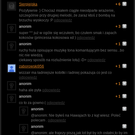
Siergiejska
+ 6
Pozytywnie :) Chociaż miałem ciągle nieodparte wrażenie,
szczególnie przy drugiej melodii, że zaraz ktoś z bombą na
brzuchu wyskoczy :P
odpowiedz
anonim
+ 3
super ^^ już w ogóle się wczułem, bo czułem smak i zapach
kokosów (princessa kokosowa xd )
odpowiedz
anonim
+ 1
ruchy hula opisujące muzykę tona komantującym bez sensu...bo
nic nie wiedzą
ciekawy sposób na rozluźnienie lotu}:-D>
odpowiedz
zaborowski956
+ 1
wizzair ma ładniejsze kobitki i ladniej pokazuja co jest co
odpowiedz
anonim
+ 1
haha ale pyta
odpowiedz
anonim
+ 1
co to za gowno:(
odpowiedz
anonim
@anonim: Nie byłeś na Hawajach to z kąt wiesz. Poleć
polecam .
odpowiedz
anonim
@anonim: ale frajezy piszą,jak lot był by ich ostatni,to by im