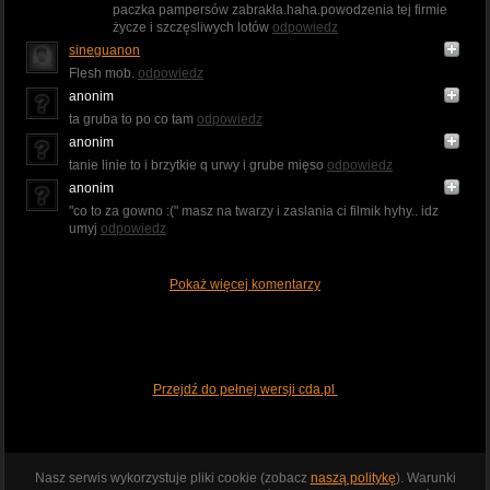
paczka pampersów zabrakła.haha.powodzenia tej firmie
życze i szczęsliwych lotów
odpowiedz
sineguanon
Flesh mob.
odpowiedz
anonim
ta gruba to po co tam
odpowiedz
anonim
tanie linie to i brzytkie q urwy i grube mięso
odpowiedz
anonim
"co to za gowno :(" masz na twarzy i zaslania ci filmik hyhy.. idz
umyj
odpowiedz
Pokaż więcej komentarzy
Przejdź do pełnej wersji cda.pl
Nasz serwis wykorzystuje pliki cookie (zobacz
naszą politykę
). Warunki