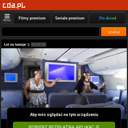
Filmy premium
Seriale premium
Dla dzieci
MENU
szukaj
Lot na hawaje :)
00:04:39
Aby móc oglądać na tym urządzeniu
POBIERZ BEZPŁATNĄ APLIKACJĘ