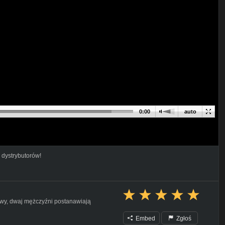
0:00
auto
 dystrybutorów!
wy, dwaj mężczyźni postanawiają
Embed
Zgłoś