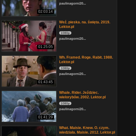
paulinagorni20...
02:03:14
Weź. pieska. na. święta. 2019.
Lektor.pl
1080p
paulinagorni20...
01:25:05
Wh. Framed. Roge. Rabit. 1988.
Lektor.pl
1080p
paulinagorni20...
01:43:45
Whale. Rider. Jeździec.
wielorybów. 2002. Lektor.pl
1080p
paulinagorni20...
01:41:29
What. Maisie. Knew. O. czym.
wiedziała. Maisie. 2012. Lektor.pl