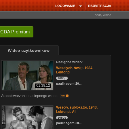
LOGOWANIE
REJESTRACJA
+ dodaj wideo
 CDA Premium
Wideo użytkowników
Następne wideo:
Wesołych. świąt. 1984.
Lektor.pl
1080p
paulinagorni20...
01:38:12
Autoodtwarzanie następnego wideo
on
Wesoły. sublokator. 1943.
Lektor.pl. AI
1080p
paulinagorni20...