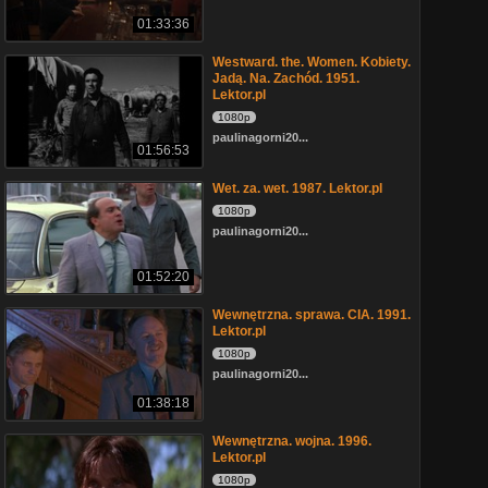
01:33:36
Westward. the. Women. Kobiety.
Jadą. Na. Zachód. 1951.
Lektor.pl
1080p
paulinagorni20...
01:56:53
Wet. za. wet. 1987. Lektor.pl
1080p
paulinagorni20...
01:52:20
Wewnętrzna. sprawa. CIA. 1991.
Lektor.pl
1080p
paulinagorni20...
01:38:18
Wewnętrzna. wojna. 1996.
Lektor.pl
1080p