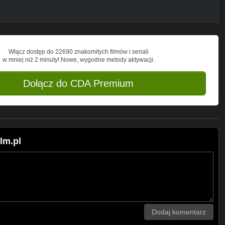
Włącz dostęp do 22690 znakomitych filmów i seriali
w mniej niż 2 minuty! Nowe, wygodne metody aktywacji.
Dołącz do CDA Premium
lm.pl
Dodaj komentarz