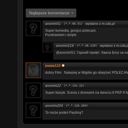
Najlepsze komentarze
anonim51
wysłano z m.cda.pl
(*.*.66.51)
Super komedia, gorąco polecam.
Pozdrawiam i dzięki.
anonim219
wysłano z m.cda.p
(*.*.36.219)
@anonim51: Гарний привіт. Хвала Богу за наш
joawa123
dobry Film . Nalepiej w Wigilie go obejrzeć POLECAM
anonim22
(*.*.131.22)
Super klasyk. Scena z drzwiami na dworcu # PKP # fan
anonim204
(*.*.126.204)
To może jesteś Pauliną?