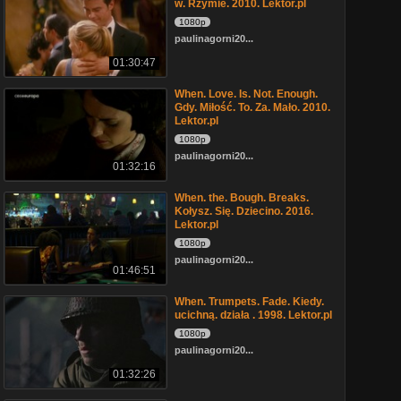
w. Rzymie. 2010. Lektor.pl
1080p
paulinagorni20...
01:30:47
When. Love. Is. Not. Enough.
Gdy. Miłość. To. Za. Mało. 2010.
Lektor.pl
1080p
paulinagorni20...
01:32:16
When. the. Bough. Breaks.
Kołysz. Się. Dziecino. 2016.
Lektor.pl
1080p
paulinagorni20...
01:46:51
When. Trumpets. Fade. Kiedy.
ucichną. działa . 1998. Lektor.pl
1080p
paulinagorni20...
01:32:26