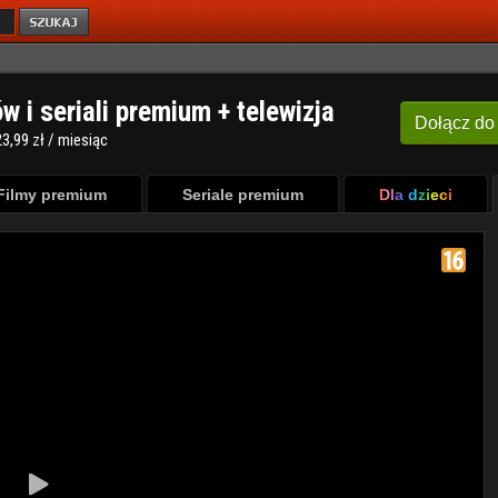
ów i seriali premium + telewizja
Dołącz
do
3,99 zł / miesiąc
Filmy premium
Seriale premium
Dla dzieci