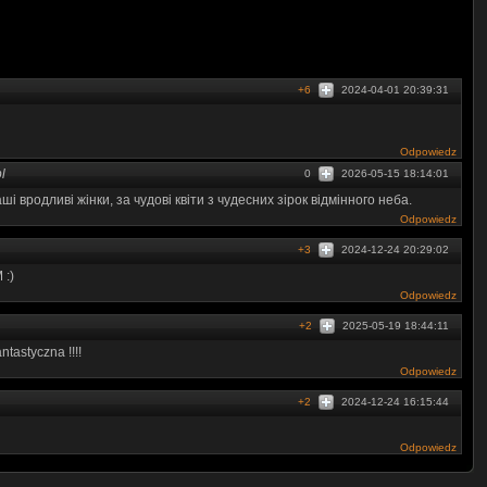
+6
2024-04-01 20:39:31
Odpowiedz
l
0
2026-05-15 18:14:01
і вродливі жінки, за чудові квіти з чудесних зірок відмінного неба.
Odpowiedz
+3
2024-12-24 20:29:02
 :)
Odpowiedz
+2
2025-05-19 18:44:11
tastyczna !!!!
Odpowiedz
+2
2024-12-24 16:15:44
Odpowiedz