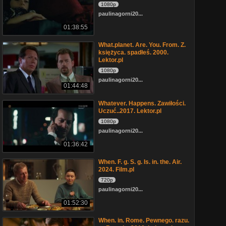
1080p
paulinagorni20...
01:38:55
What.planet. Are. You. From. Z.
księżyca. spadłeś. 2000.
Lektor.pl
1080p
paulinagorni20...
01:44:48
Whatever. Happens. Zawiłości.
Uczuć..2017. Lektor.pl
1080p
paulinagorni20...
01:36:42
When. F. g. S. g. Is. in. the. Air.
2024. Film.pl
720p
paulinagorni20...
01:52:30
When. in. Rome. Pewnego. razu.