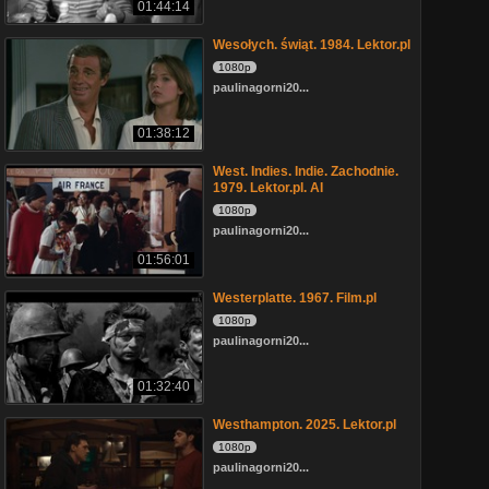
01:44:14
Wesołych. świąt. 1984. Lektor.pl
1080p
paulinagorni20...
01:38:12
West. Indies. Indie. Zachodnie.
1979. Lektor.pl. AI
1080p
paulinagorni20...
01:56:01
Westerplatte. 1967. Film.pl
1080p
paulinagorni20...
01:32:40
Westhampton. 2025. Lektor.pl
1080p
paulinagorni20...