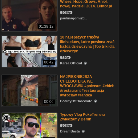
Where. Hope. Grows. Anioł.
nowej. nadziei. 2014. Lektor.pl
1080p
paulinagorni20...
01:38:12
10 najlepszych trików/
lifehacków, które powinna znać
każda dziewczyna | Top triki dla
dziewczyn
720p
06:42
Karsa Official
NAJPIĘKNIEJSZA
CHLEBOTEKA WE
WROCŁAWIU #polecam #chleb
#restaurant #restauracja
#wrocław #randka
BeautyOfChocolate
00:06
Typowy Vlog PokeTrenera
Zwiedzamy Berlin
1080p
DreamBasta