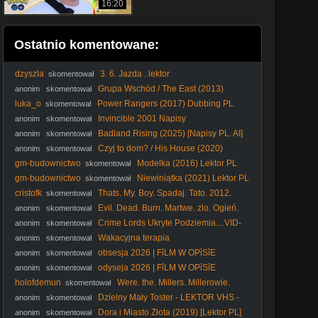
16:20
Ostatnio komentowane:
dzyszla
3. 6. Jazda . lektor
skomentował
Grupa Wschód / The East (2013)
anonim
skomentował
[Lektor PL]
luka_o
Power Rangers (2017) Dubbing PL
skomentował
Invincible 2001 Napisy
anonim
skomentował
Badland Rising (2025) [Napisy PL. AI]
anonim
skomentował
Czyj to dom? / His House (2020)
anonim
skomentował
[Lektor PL]
gm-budownictwo
Modelka (2016) Lektor PL
skomentował
gm-budownictwo
Niewiniątka (2021) Lektor PL
skomentował
cristofk
Thats. My. Boy. Spadaj. Tato. 2012.
skomentował
Lektor.pl
Evil. Dead. Burn. Martwe. zlo. Ogień.
anonim
skomentował
2026. Lektor.pl. AI
Crime Lords Ukryte Podziemia....VID-
anonim
skomentował
1701141178071
Wakacyjna terapia
anonim
skomentował
obsesja 2026 | FỉLM W OPỉSỉE
anonim
skomentował
odyseja 2026 | FỉLM W OPỉSỉE
anonim
skomentował
holofdemun
Were. the. Millers. Millerowie.
skomentował
2013. Lektor.pl
Dzielny Mały Toster - LEKTOR VHS -
anonim
skomentował
35mm skan
Doгa i Miasto Złota (2019) [Lektor PL]
anonim
skomentował