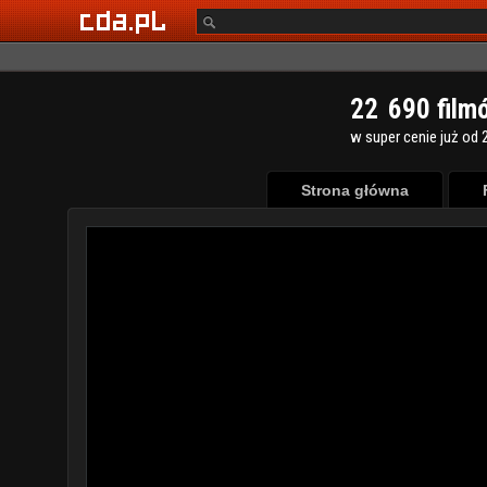
2
2
6
9
0
film
w super cenie już od 2
Strona główna