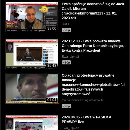
Ewka spróbuje dodzwonić się do Jack
Caleib Mforum
@jackcaleibmforum9213 - 12. 01.
2023 rok
SRPP
33:00
720p
2023.12.03 - Ewka podważa budowę
Centralnego Portu Komunikacyjnego,
Ewka kontra Prezydent
Ewa_Lipka2
480p
35:48
Opłacani protestujący prywatne
fundacje
masonów=komuchów=globalistów=fałsz
demokratów=fałszywych
antysystemowcó
01:04
Co nie dowiesz się od innych
720p
2024.04.05 - Ewka w PASIEKA
PRAWDY live
Ewa_Lipka2