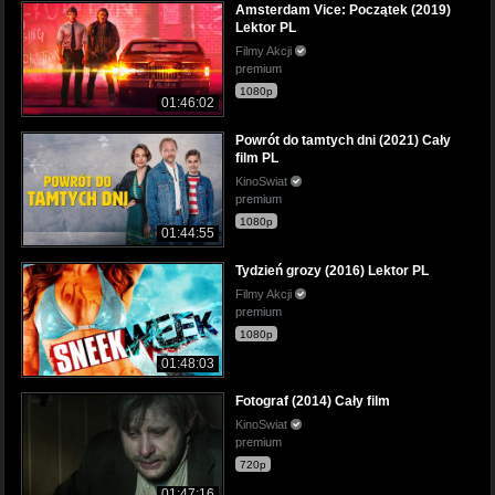
Amsterdam Vice: Początek (2019)
Lektor PL
Filmy Akcji
premium
1080p
01:46:02
Powrót do tamtych dni (2021) Cały
film PL
KinoSwiat
premium
1080p
01:44:55
Tydzień grozy (2016) Lektor PL
Filmy Akcji
premium
1080p
01:48:03
Fotograf (2014) Cały film
KinoSwiat
premium
720p
01:47:16