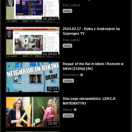
Ewa_Lipka2
480p
02:20:27
2024.02.17 - Ewka z Andrzejem na
Szpenges TV
Ewa_Lipka2
480p
01:29:51
Repair of the flat in bikini / Remont w
bikini [2160p] [4k]
RockNdron
1080p
02:14
Dlaczego nienawidzisz: LEKCJI
MATEMATYKI
Waksy
1080p
10:40