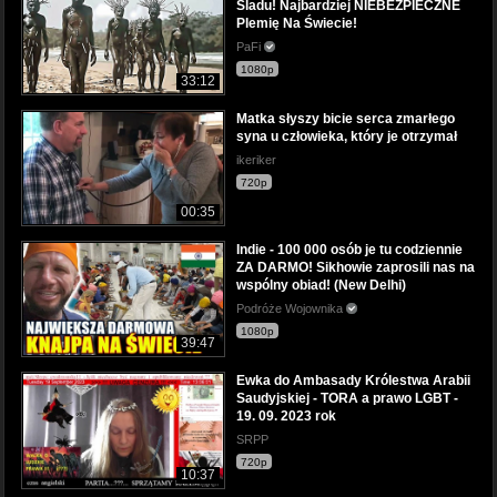
Śladu! Najbardziej NIEBEZPIECZNE
Plemię Na Świecie!
PaFi
1080p
33:12
Matka słyszy bicie serca zmarłego
syna u człowieka, który je otrzymał
ikeriker
720p
00:35
Indie - 100 000 osób je tu codziennie
ZA DARMO! Sikhowie zaprosili nas na
wspólny obiad! (New Delhi)
Podróże Wojownika
1080p
39:47
Ewka do Ambasady Królestwa Arabii
Saudyjskiej - TORA a prawo LGBT -
19. 09. 2023 rok
SRPP
720p
10:37