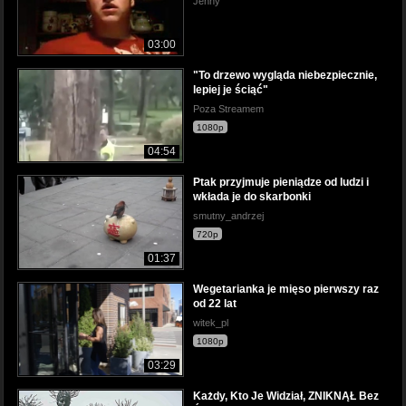
Jenny
03:00
"To drzewo wygląda niebezpiecznie,
lepiej je ściąć"
Poza Streamem
1080p
04:54
Ptak przyjmuje pieniądze od ludzi i
wkłada je do skarbonki
smutny_andrzej
720p
01:37
Wegetarianka je mięso pierwszy raz
od 22 lat
witek_pl
1080p
03:29
Każdy, Kto Je Widział, ZNIKNĄŁ Bez