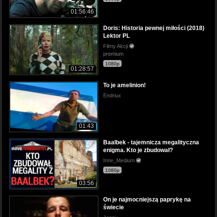
01:56:46
Doris: Historia pewnej miłości (2018)
Lektor PL
Filmy Akcji
premium
1080p
01:28:57
To je amelinion!
Endriux
01:43
Baalbek - tajemnicza megalityczna
enigma. Kto je zbudował?
Inne_Medium
1080p
03:56
On je najmocniejszą paprykę na
świecie