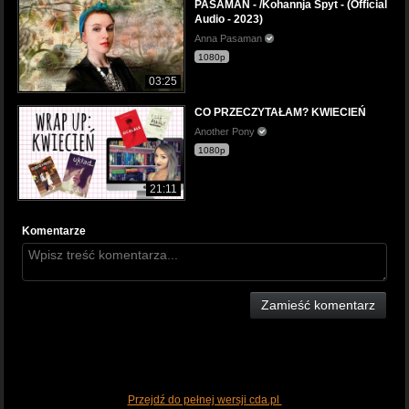
PASAMAN - /Kohannja Spyt - (Official
Audio - 2023)
Anna Pasaman
1080p
03:25
CO PRZECZYTAŁAM? KWIECIEŃ
Another Pony
1080p
21:11
Komentarze
Zamieść komentarz
Przejdź do pełnej wersji cda.pl