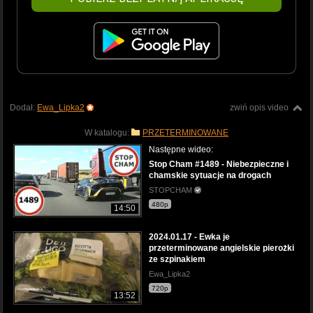
Dodał:
Ewa_Lipka2
zwiń opis video
W katalogu:
PRZETERMINOWANE
Następne wideo:
Stop Cham #1489 - Niebezpieczne i
chamskie sytuacje na drogach
STOPCHAM
480p
14:50
2024.01.17 - Ewka je
przeterminowane angielskie pierożki
ze szpinakiem
Ewa_Lipka2
720p
13:52