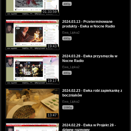
480p
01:33:59
2024.03.13 - Przeterminowane
produkty - Ewka w Nocne Radio
Ewa_Lipka2
480p
19:43
2024.03.28 - Ewka przysmęciła w
Nocne Radio
Ewa_Lipka2
480p
19:17
2024.02.23 - Ewka robi zapiekankę z
boczniaków
Ewa_Lipka2
1080p
13:47
2024.02.29 - Ewka w Projekt 28 -
dziwne rozmowy