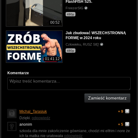
FlashFISH S25.
FreezerSIG
480p
00:52
Jak zbudować WSZECHSTRONNĄ
FORMĘ w 2024 roku
Człowieku, RUSZ SIĘ!
480p
01:41:12
Komentarze
Zamieść komentarz
Michal_Tarasiuk
+ 9
Dzięki.
odpowiedz
anonim
+ 5
szkoda dla mnie zakończenie gówniane, chodzi mi elfrim i nore że
ich ta matka nie uratowała
odpowiedz