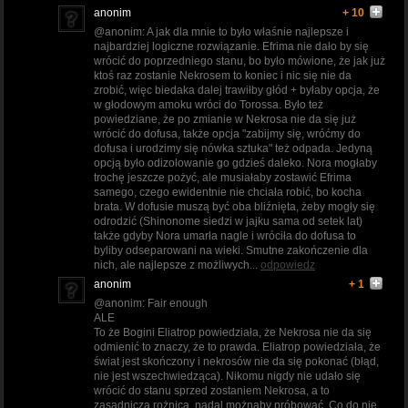
anonim
+ 10
@anonim: A jak dla mnie to było właśnie najlepsze i
najbardziej logiczne rozwiązanie. Efrima nie dało by się
wrócić do poprzedniego stanu, bo było mówione, że jak już
ktoś raz zostanie Nekrosem to koniec i nic się nie da
zrobić, więc biedaka dalej trawiłby głód + byłaby opcja, że
w głodowym amoku wróci do Torossa. Było też
powiedziane, że po zmianie w Nekrosa nie da się już
wrócić do dofusa, także opcja "zabijmy się, wróćmy do
dofusa i urodzimy się nówka sztuka" też odpada. Jedyną
opcją było odizolowanie go gdzieś daleko. Nora mogłaby
trochę jeszcze pożyć, ale musiałaby zostawić Efrima
samego, czego ewidentnie nie chciała robić, bo kocha
brata. W dofusie muszą być oba bliźnięta, żeby mogły się
odrodzić (Shinonome siedzi w jajku sama od setek lat)
także gdyby Nora umarła nagle i wróciła do dofusa to
byliby odseparowani na wieki. Smutne zakończenie dla
nich, ale najlepsze z możliwych...
odpowiedz
anonim
+ 1
@anonim: Fair enough
ALE
To że Bogini Eliatrop powiedziała, że Nekrosa nie da się
odmienić to znaczy, że to prawda. Eliatrop powiedziała, że
świat jest skończony i nekrosów nie da się pokonać (błąd,
nie jest wszechwiedząca). Nikomu nigdy nie udało się
wrócić do stanu sprzed zostaniem Nekrosa, a to
zasadnicza rożnica, nadal możnaby próbować. Co do nie