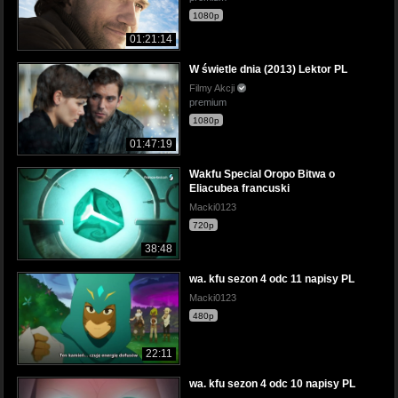
1080p
01:21:14
W świetle dnia (2013) Lektor PL
Filmy Akcji
premium
1080p
01:47:19
Wakfu Special Oropo Bitwa o
Eliacubea francuski
Macki0123
720p
38:48
wa. kfu sezon 4 odc 11 napisy PL
Macki0123
480p
22:11
wa. kfu sezon 4 odc 10 napisy PL