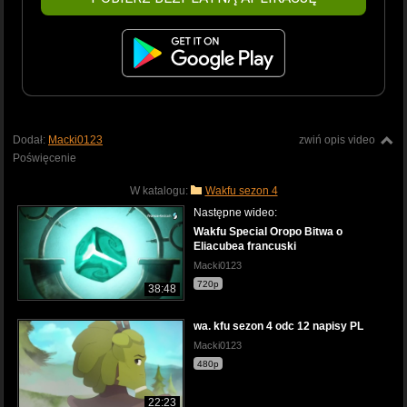
Dodał:
Macki0123
zwiń opis video
Poświęcenie
W katalogu:
Wakfu sezon 4
Następne wideo:
Wakfu Special Oropo Bitwa o
Eliacubea francuski
Macki0123
720p
38:48
wa. kfu sezon 4 odc 12 napisy PL
Macki0123
480p
22:23