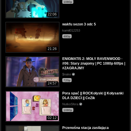
1080p
22:06
wakfu sezon 3 odc 5
kamil012253
480p
21:26
ENIGMATIS 2: MGŁY RAVENWOOD ·
#06: Stary znajomy | PC 1080p 60fps |
#ZAGRAJMY
$nake
720p
24:57
Pora spać || ROCKołyski || Kołysanki
DLA DZIECI || CeZik
NutkoSfera
1080p
02:12
Przenośna stacja zasilająca