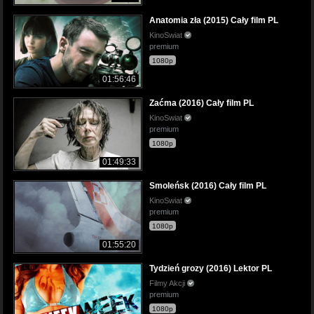
Anatomia zła (2015) Cały film PL
KinoSwiat
premium
1080p
01:56:46
Zaćma (2016) Cały film PL
KinoSwiat
premium
1080p
01:49:33
Smoleńsk (2016) Cały film PL
KinoSwiat
premium
1080p
01:55:20
Tydzień grozy (2016) Lektor PL
Filmy Akcji
premium
1080p