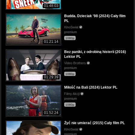
01:48:03
Budda. Dzieciak '98 (2024) Cały film
PL
KinoSwiat
premium
1080p
01:21:14
Bez paniki, z odrobiną histerii (2016)
Lektor PL
Video Brothers
premium
1080p
01:29:39
Miłość na Bali (2024) Lektor PL
Filmy Akcji
premium
1080p
01:52:24
Żyć nie umierać (2015) Cały film PL
KinoSwiat
premium