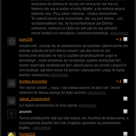
wracania do dofusa to raczej nie wraca bo nie ma co,
Nekros nie ma w sobie ni krzty Wakfu, a do dofusa wraca
właśnie ono. Plus zabić nekrosa - chyba niemożliwe.
To zakończenie jest zrozumiałe, ale czy jest dobre... cóż,
spodziewałbym się, że by kombinowali jak Efrima
odmienić, zwłaszcza Qilby po tym jak by się odrodził -
może kiedyś ich odnajdzie i poeksperymentuje.
odpowiedz
paw108
+ 3
smuteczek , cieszę się że połowicznie szczęśliwe zakończenie ale
jednak szkoda mi tych którzy umarli i jak dla mnie to nie
koniecznie widziało mi się to szybkie przeobrażenie yugo w
dorosłego , mam wrażenie że na bardzo szybko wymyślali ten
sezon mam taki niedosyt po tym zakończeniu po prostu czegoś w
nim brakuje. jak ktoś może mi pomóc uświadomić czego to będę
bardzo wdzięczna
odpowiedz
bomba-korzonka
+ 2
Ten sezon zrobili ,, masz i się odwal ważne że jest coś " moim
zdaniem te słowa pasują do tego sezonu
odpowiedz
Jakub_Dudzinski4
juz bylem przerazony ze Eva zginie
odpowiedz
anonim
Toross praktycznie stał się siłą natury, nie możliwy do pokonania, a
przynajmniej dopóki ktoś nie znajdzie sposobu na przerwanie
klątwy...
odpowiedz
Peridot18