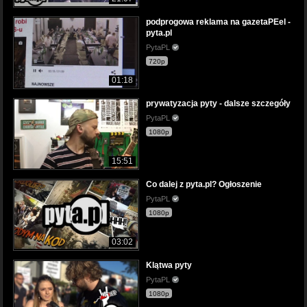
podprogowa reklama na gazetaPEel -
pyta.pl
PytaPL
720p
01:18
prywatyzacja pyty - dalsze szczegóły
PytaPL
1080p
15:51
Co dalej z pyta.pl? Ogłoszenie
PytaPL
1080p
03:02
Klątwa pyty
PytaPL
1080p