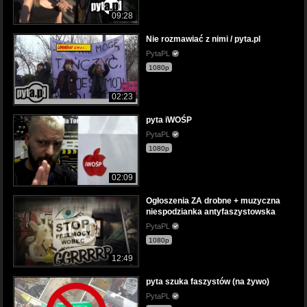
09:28
Nie rozmawiać z nimi / pyta.pl
PytaPL
1080p
02:23
pyta iWOŚP
PytaPL
1080p
02:09
Ogłoszenia ZA drobne + muzyczna
niespodzianka antyfaszystowska
PytaPL
1080p
12:49
pyta szuka faszystów (na żywo)
PytaPL