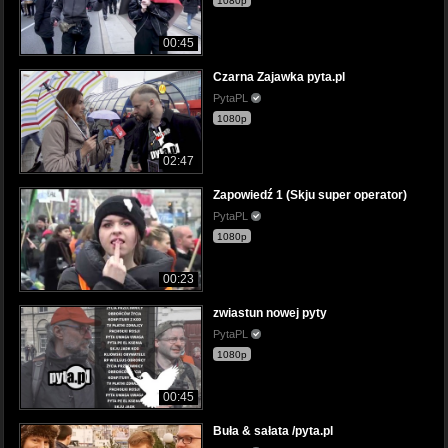
1080p
00:45
Czarna Zajawka pyta.pl
PytaPL
1080p
02:47
Zapowiedź 1 (Skju super operator)
PytaPL
1080p
00:23
zwiastun nowej pyty
PytaPL
1080p
00:45
Buła & sałata /pyta.pl