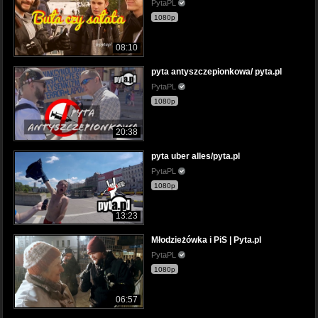
PytaPL
1080p
08:10
pyta antyszczepionkowa/ pyta.pl
PytaPL
1080p
20:38
pyta uber alles/pyta.pl
PytaPL
1080p
13:23
Młodzieżówka i PiS | Pyta.pl
PytaPL
1080p
06:57