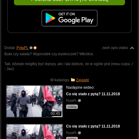
Dodał:
PytaPL
zwiń opis video
Buła czy sałata? Wyprostek czy wyskoczek? Wkrótce.
Tak, dźwięk mógłby być lepszy, ale i tak dobrze, że w ogóle jest (mea culpa :/
- Jao)
W katalogu:
Zajawki
Następne wideo:
Co się stało z pytą? 11.11.2018
PytaPL
1080p
00:45
Co się stało z pytą? 11.11.2018
PytaPL