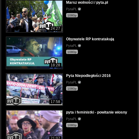
Marsz wolności / pyta.pl
PytaPL
1080p
24:27
Obywatele RP kontratakują
PytaPL
1080p
18:28
Pyta Niepodległości 2016
PytaPL
1080p
17:58
pyta i feministki - powitanie wiosny
PytaPL
1080p
21:07