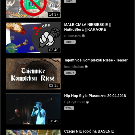
1080p
14:37
MAŁE CIAŁA NIEBIESKIE ||
NutkoSfera || KARAOKE
NutkoSfera
1080p
03:40
Tajemnice Kompleksu Riese - Teaser
Inne_Medium
1080p
02:15
Hip-Hop Style Piaseczno 20.04.2018
HipHopOfficial
720p
16:49
Czego NIE robić na BASENIE