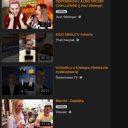
ODPOWIADAJ ALBO SPŁOŃ!
CHALLENGE || Just Siblings!
1080p
Just Siblings!
11:21
KILO SMALCU #shorts
TheChwytak
00:33
Uchodźcy u Szwagra #śmieszne
#videodowcip
Śmiechawa TV
00:21
Marvel - Zagadka
1080p
Vmusic
03:18