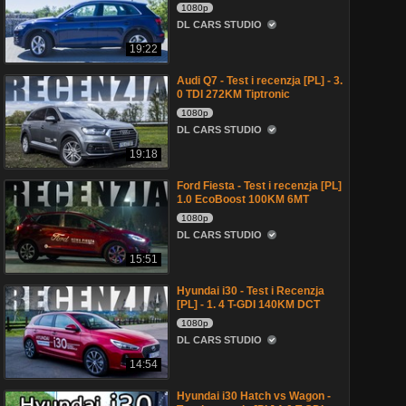
1080p
DL CARS STUDIO
19:22
Audi Q7 - Test i recenzja [PL] - 3.
0 TDI 272KM Tiptronic
1080p
DL CARS STUDIO
19:18
Ford Fiesta - Test i recenzja [PL]
1.0 EcoBoost 100KM 6MT
1080p
DL CARS STUDIO
15:51
Hyundai i30 - Test i Recenzja
[PL] - 1. 4 T-GDI 140KM DCT
1080p
DL CARS STUDIO
14:54
Hyundai i30 Hatch vs Wagon -