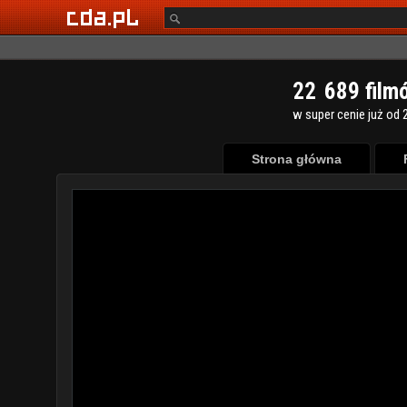
2
2
6
8
9
film
w super cenie już od 2
Strona główna