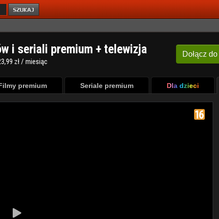
ów i seriali premium + telewizja
Dołącz
do
3,99 zł / miesiąc
Filmy premium
Seriale premium
Dla dzieci