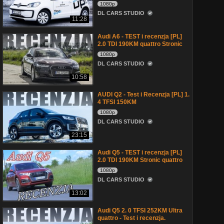
1080p
DL CARS STUDIO
11:28
Audi A6 - TEST i recenzja [PL]
2.0 TDI 190KM quattro Stronic
1080p
DL CARS STUDIO
10:58
AUDI Q2 - Test i Recenzja [PL] 1.
4 TFSI 150KM
1080p
DL CARS STUDIO
23:15
Audi Q5 - TEST i recenzja [PL]
2.0 TDI 190KM Stronic quattro
1080p
DL CARS STUDIO
13:02
Audi Q5 2. 0 TFSI 252KM Ultra
quattro - Test i recenzja.