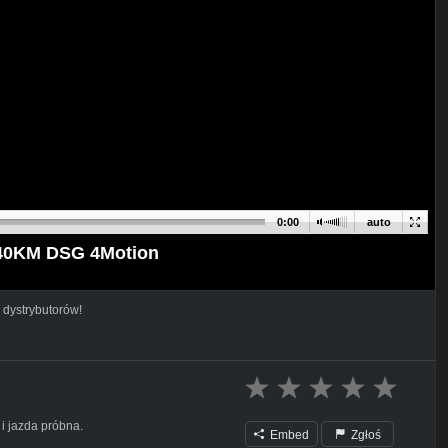
0:00
auto
I 240KM DSG 4Motion
 dystrybutorów!
i jazda próbna.
Embed
Zgłoś