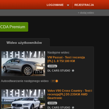
LOGOWANIE
REJESTRACJA
+ dodaj wideo
 CDA Premium
Wideo użytkowników
Następne wideo:
VW Passat - Test i recenzja
[PL] 1. 8 TSI 180 KM
1080p
DL CARS STUDIO
15:58
Autoodtwarzanie następnego wideo
on
Volvo V90 Cross Country - Test i
recenzja[PL] D5 235KM AWD
Geartronic
1080p
DL CARS STUDIO