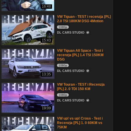
16:48
VW Tiguan - TEST i recenzja [PL]
2.0 TSI 180KM DSG 4Motion
1080p
DL CARS STUDIO
15:43
VW Tiguan All Space - Test i
recenzja [PL] 1.4 TSI 150KM
DSG
1080p
DL CARS STUDIO
13:35
VW Touran - TEST i Recenzja
[PL] 2. 0 TDI 150 KM
1080p
DL CARS STUDIO
19:09
VW up! vs up! Cross - Test i
Recenzja [PL] 1. 0 60KM vs
75KM