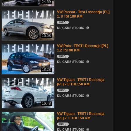
24:59
VW Passat - Test i recenzja [PL]
1. 8 TSI 180 KM
1080p
DL CARS STUDIO
15:58
VW Polo - TEST i Recenzja [PL]
1.2 TSI 90 KM
1080p
DL CARS STUDIO
18:28
VW Tiguan - TEST i Recenzja
[PL] 2.0 TDI 150 KM
1080p
DL CARS STUDIO
16:48
VW Tiguan - TEST i Recenzja
[PL] 2. 0 TDI 150 KM
1080p
DL CARS STUDIO