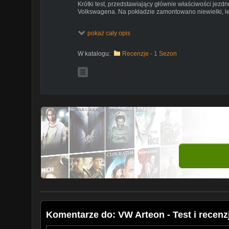
Krótki test, przedstawiający głównie właściwości jezd
Volkswagena. Na pokładzie zamontowano niewielki, lec
Music:
pokaż cały opis
Fransis Derelle - Fly (feat. Parker Pohill) [NCS Release
https://www.youtube.com/watch?vBEvkowdXijA
Follow:
W katalogu:
Recenzje - 1 Sezon
Fransis Derelle
https://soundcloud.com/fransisderelle
https://www.facebook.com/FransisDerelle/
https://twitter.com/FransisDerelle
Parker Pohill (vocalist)
https://soundcloud.com/parker-polhill
Komentarze do: VW Arteon - Test i recenz