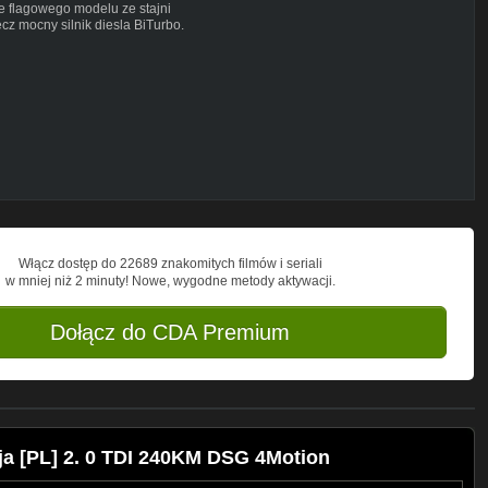
ne flagowego modelu ze stajni
z mocny silnik diesla BiTurbo.
]
Włącz dostęp do 22689 znakomitych filmów i seriali
w mniej niż 2 minuty! Nowe, wygodne metody aktywacji.
Dołącz do CDA Premium
ja [PL] 2. 0 TDI 240KM DSG 4Motion