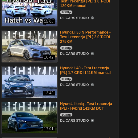
Test i recenzja [PL] 1.0 T-GDI
120KM manual
1080p
DL CARS STUDIO
15:05
Hyundai i30 N Performance -
Test i recenzja [PL] 2.0 T-GDI
275KM
1080p
DL CARS STUDIO
16:42
Hyundai i40 - Test i recenzja
[PL] 1.7 CRDI 141KM manual
1080p
DL CARS STUDIO
13:43
Hyundai Ioniq - Test i recenzja
[PL] - Hybrid 141KM DCT
1080p
DL CARS STUDIO
17:01