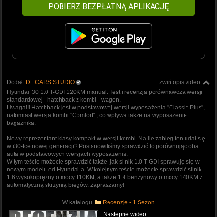
POBIERZ BEZPŁATNĄ APLIKACJĘ
Dodał:
DL CARS STUDIO
zwiń opis video
Hyundai i30 1.0 T-GDI 120KM manual. Test i recenzja porównawcza wersji
standardowej - hatchback z kombi - wagon.
Uwaga!!! Hatchback jest w podstawowej wersji wyposażenia ''Classic Plus'',
natomiast wersja kombi ''Comfort'' , co wpływa także na wyposażenie
bagażnika.
Nowy reprezentant klasy kompakt w wersji kombi. Na ile zabieg ten udał się
w i30-tce nowej generacji? Postanowiliśmy sprawdzić to porównując oba
auta w podstawowych wersjach wyposażenia.
W tym teście możecie sprawdzić także, jak silnik 1.0 T-GDI sprawuję się w
nowym modelu od Hyundai-a. W kolejnym teście możecie sprawdzić silnik
1.6 wysokoprężny o mocy 110KM, a także 1.4 benzynowy o mocy 140KM z
automatyczną skrzynią biegów. Zapraszamy!
W katalogu:
Recenzje - 1 Sezon
Następne wideo: