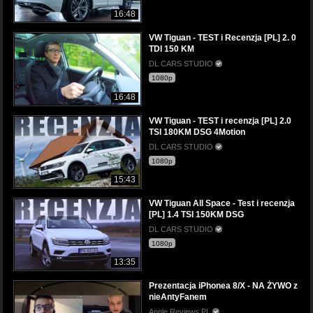
16:48
VW Tiguan - TEST i Recenzja [PL] 2. 0
TDI 150 KM
DL CARS STUDIO
1080p
16:48
VW Tiguan - TEST i recenzja [PL] 2.0
TSI 180KM DSG 4Motion
DL CARS STUDIO
1080p
15:43
VW Tiguan All Space - Test i recenzja
[PL] 1.4 TSI 150KM DSG
DL CARS STUDIO
1080p
13:35
Prezentacja iPhonea 8/X - NA ŻYWO z
nieAntyFanem
Apple Reviews PL