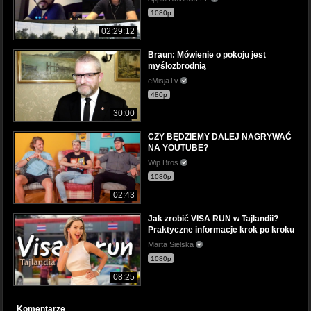
1080p
02:29:12
Braun: Mówienie o pokoju jest
myślozbrodnią
eMisjaTv
480p
30:00
CZY BĘDZIEMY DALEJ NAGRYWAĆ
NA YOUTUBE?
Wip Bros
1080p
02:43
Jak zrobić VISA RUN w Tajlandii?
Praktyczne informacje krok po kroku
Marta Sielska
1080p
08:25
Komentarze