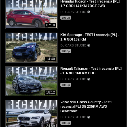
Hyundai Tucson - Test i recenzja [PL]
1.7 CRDi 141KM 7DCT 2WD
DL CARS STUDIO
1080p
07:10
KIA Sportage - TEST i recenzja [PL] -
1. 6 GDI 132 KM
DL CARS STUDIO
1080p
14:40
Renault Talisman - Test i recenzja [PL]
- 1. 6 dCI 160 KM EDC
DL CARS STUDIO
1080p
18:12
Volvo V90 Cross Country - Test i
recenzja[PL] D5 235KM AWD
Geartronic
DL CARS STUDIO
1080p
24:59