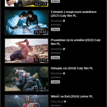
1080p
01:27:19
Człowiek z magicznym pudełkiem
(2017) Cały film PL
KinoSwiat
premium
1080p
01:40:44
Prawdziwe życie aniołów (2022) Cały
film PL
KinoSwiat
premium
1080p
01:15:53
Odnajdę cię (2018) Cały film PL
KinoSwiat
premium
1080p
01:19:11
Miłość na Bali (2024) Lektor PL
Filmy Akcji
premium