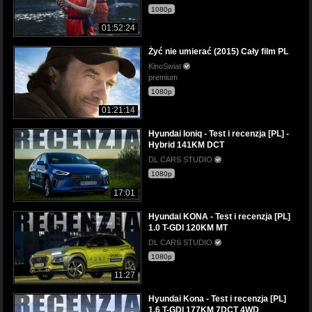
1080p
01:52:24
Żyć nie umierać (2015) Cały film PL
KinoSwiat
premium
1080p
01:21:14
Hyundai Ioniq - Test i recenzja [PL] -
Hybrid 141KM DCT
DL CARS STUDIO
1080p
17:01
Hyundai KONA - Test i recenzja [PL]
1.0 T-GDI 120KM MT
DL CARS STUDIO
1080p
11:27
Hyundai Kona - Test i recenzja [PL]
1.6 T-GDI 177KM 7DCT 4WD