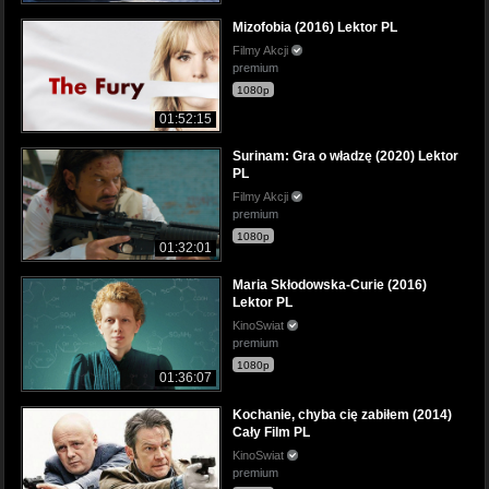
Mizofobia (2016) Lektor PL
Filmy Akcji
premium
1080p
01:52:15
Surinam: Gra o władzę (2020) Lektor
PL
Filmy Akcji
premium
1080p
01:32:01
Maria Skłodowska-Curie (2016)
Lektor PL
KinoSwiat
premium
1080p
01:36:07
Kochanie, chyba cię zabiłem (2014)
Cały Film PL
KinoSwiat
premium