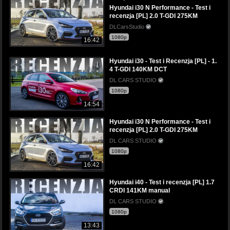
Hyundai i30 N Performance - Test i
recenzja [PL] 2.0 T-GDI 275KM
DLCarsStudio
1080p
16:42
Hyundai i30 - Test i Recenzja [PL] - 1.
4 T-GDI 140KM DCT
DL CARS STUDIO
1080p
14:54
Hyundai i30 N Performance - Test i
recenzja [PL] 2.0 T-GDI 275KM
DL CARS STUDIO
1080p
16:42
Hyundai i40 - Test i recenzja [PL] 1.7
CRDI 141KM manual
DL CARS STUDIO
1080p
13:43