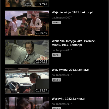
01:47:41
Wejście. ninja. 1981. Lektor.pl
paulinagorni2007
1080p
01:39:49
Wenecka. Intryga. aka. Garniec.
Miodu. 1967. Lektor.pl
paulinagorni2007
1080p
02:06:12
Wer. Zwierz. 2013. Lektor.pl
paulinagorni2007
1080p
01:33:17
Werdykt. 1982. Lektor.pl
paulinagorni2007
1080p