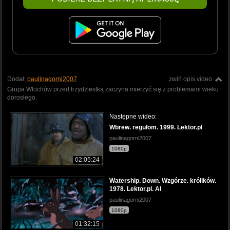
Dodał:
paulinagorni2007
zwiń opis video
Grupa Włochów przed trzydziestką zaczyna mierzyć się z problemami wieku
dorosłego.
Następne wideo:
Wbrew. regułom. 1999. Lektor.pl
paulinagorni2007
1080p
02:05:24
Watership. Down. Wzgórze. królików.
1978. Lektor.pl. AI
paulinagorni2007
1080p
01:32:15