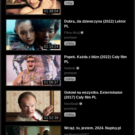
720p
01:38:04
Dobra, zła dziewczyna (2022) Lektor
PL
Filmy Akcji
premium
1080p
01:19:24
Popek. Każda z blizn (2022) Cały film
PL
Netlook
premium
1080p
01:06:37
Gotowi na wszystko. Exterminator
(2017) Cały film PL
KinoSwiat
premium
1080p
01:52:39
Wciąż. tu. jestem. 2024. Napisy.pl
paulinagorni2007