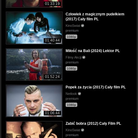
01:33:19
Człowiek z magicznym pudełkiem
(2017) Cały film PL
KinoSwiat
premium
1080p
01:40:44
Miłość na Bali (2024) Lektor PL
Filmy Akcji
premium
1080p
01:52:24
Popek za życia (2017) Cały film PL
Netlook
premium
1080p
01:06:44
Zabić bobra (2012) Cały Film PL
KinoSwiat
premium