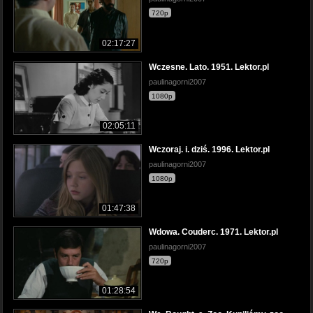
720p
02:17:27
Wczesne. Lato. 1951. Lektor.pl
paulinagorni2007
1080p
02:05:11
Wczoraj. i. dziś. 1996. Lektor.pl
paulinagorni2007
1080p
01:47:38
Wdowa. Couderc. 1971. Lektor.pl
paulinagorni2007
720p
01:28:54