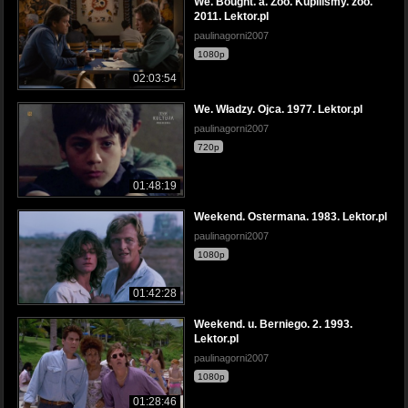
We. Bought. a. Zoo. Kupiliśmy. zoo.
2011. Lektor.pl
paulinagorni2007
1080p
02:03:54
We. Władzy. Ojca. 1977. Lektor.pl
paulinagorni2007
720p
01:48:19
Weekend. Ostermana. 1983. Lektor.pl
paulinagorni2007
1080p
01:42:28
Weekend. u. Berniego. 2. 1993.
Lektor.pl
paulinagorni2007
1080p
01:28:46