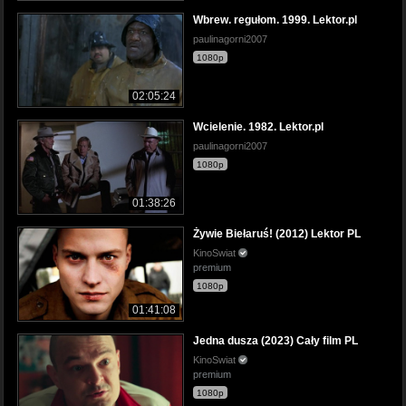
Wbrew. regułom. 1999. Lektor.pl
paulinagorni2007
1080p
02:05:24
Wcielenie. 1982. Lektor.pl
paulinagorni2007
1080p
01:38:26
Żywie Biełaruś! (2012) Lektor PL
KinoSwiat
premium
1080p
01:41:08
Jedna dusza (2023) Cały film PL
KinoSwiat
premium
1080p