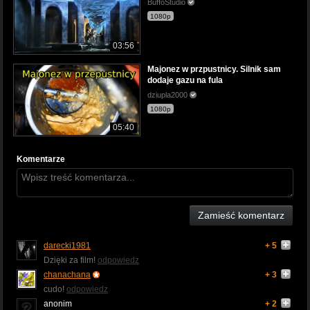
BuffoStudio
1080p
03:56
Majonez w przpustnicy. Silnik sam
dodaje gazu na fula
dziupla2000
1080p
05:40
Komentarze
Zamieść komentarz
darecki1981
+ 5
Dzięki za film!
odpowiedz
chanachana
+ 3
cudo!
odpowiedz
anonim
+ 2