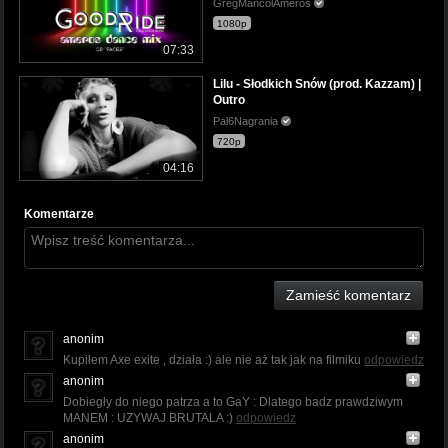
GregMancolAmeros
1080p
07:33
Lilu - Słodkich Snów (prod. Kazzam) |
Outro
Pal6Nagrania
720p
04:16
Komentarze
Zamieść komentarz
anonim
Kupiłem Axe exite , działa :) ale nie aż tak jak na filmiku
odpowiedz
anonim
Dobiegły do niego patrza a to GaY : Dlatego badz prawdziwym
MANEM : UZYWAJ BRUTALA :)
odpowiedz
anonim