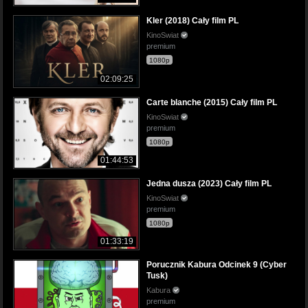
Kler (2018) Cały film PL
KinoSwiat
premium
1080p
02:09:25
Carte blanche (2015) Cały film PL
KinoSwiat
premium
1080p
01:44:53
Jedna dusza (2023) Cały film PL
KinoSwiat
premium
1080p
01:33:19
Porucznik Kabura Odcinek 9 (Cyber
Tusk)
Kabura
premium