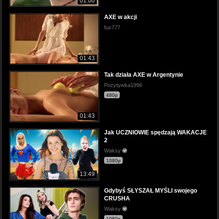
01:00
AXE w akcji
fux777
01:43
Tak działa AXE w Argentynie
Pozytywka1996
480p
01:43
Jak UCZNIOWIE spędzają WAKACJE
2
Waksy
1080p
13:49
Gdybyś SŁYSZAŁ MYŚLI swojego
CRUSHA
Waksy
1080p