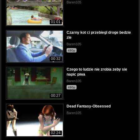
Baren105
01:01
Czarny kot ci przebiegl droge bedzie
zle
Baren105
480p
00:32
Czego to ludzie nie zrobia zeby sie
napic piwa
Baren105
480p
00:27
Dead Fantasy-Obsessed
Baren105
02:24