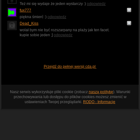
Też mi się wydaje że jeden wystarczy :)
odpowiedz
fux777
piękna śmierć :)
odpowiedz
Dead_Kiss
wolał bym nie być rozszarpany na plaży jak ten facet.
kupie sobie jeden ;]
odpowiedz
Przejdź do pełnej wersji cda.pl
Nasz serwis wykorzystuje pliki cookie (zobacz
naszą politykę
). Warunki
przechowywania lub dostępu do plików cookies możesz zmienić w
ustawieniach Twojej przeglądarki.
RODO - Informacje