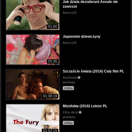
Jak dziala dezodorant Axeale nie
zawssze
Baren105
01:00
Japonskie dziewczyny
Baren105
05:36
Szczęście świata (2016) Cały film PL
KinoSwiat
premium
1080p
01:38:19
Mizofobia (2016) Lektor PL
Filmy Akcji
premium
1080p
01:52:15