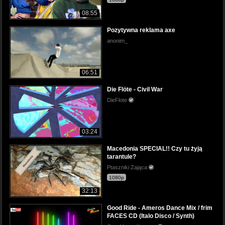
08:55
Pozytywna reklama axe
anonim_
06:51
Die Flöte - Civil War
DieFlote
03:24
Macedonia SPECIAL!! Czy tu żyją
tarantule?
Ptaszniki Zająca
1080p
32:13
Good Ride - Ameros Dance Mix / frim
FACES CD (Italo Disco / Synth)