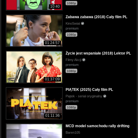
1080p
10:40
Zabawa zabawa (2018) Cały film PL
KinoSwiat
premium
1080p
01:24:57
Życie jest wspaniałe (2018) Lektor PL
Filmy Akcji
premium
1080p
01:37:09
PIĄTEK (2025) Cały film PL
Piątek - serial oryginalny
premium
1080p
01:11:36
MCD model samochodu rally drifting
Baren105