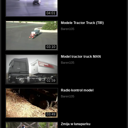
04:01
Modele Tractor Truck (TIR)
Baren105
03:10
Model tractor truck MAN
Baren105
02:59
Radio kontrol model
Baren105
03:49
Zmija w lunaparku