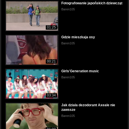
Fotografowanie japońskich dziewcząt
Baren105
01:25
Gdzie mieszkaja osy
Baren105
00:21
Girls'Generation music
Baren105
03:34
Jak dziala dezodorant Axeale nie
zawssze
Baren105