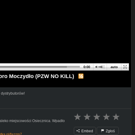
0:00
auto
oro Moczydło (PZW NO KILL)
 dystrybutorów!
aleko miejscowości Osiecznica. Wpadło
Embed
Zgłoś
zutka.pl/fazzm7