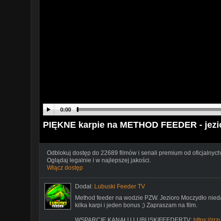
0:00
PIĘKNE karpie na METHOD FEEDER - jezi
Odblokuj dostęp do 22689 filmów i seriali premium od oficjalnych
Oglądaj legalnie i w najlepszej jakości.
Włącz dostęp
Dodał:
Lubuski Feeder TV
Method feeder na wodzie PZW. Jezioro Moczydło nied
kilka karpi i jeden bonus ;) Zapraszam na film.
WSPARCIE KANAŁU LUBUSKIFEEDERTV:
https://zr