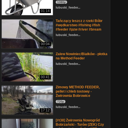
1080p
lubuski_feeder...
01:14
Tańczący leszcz z rzeki Bóbr
#wędkarstwo #fishing #fish
#feeder #pzw #river #bream
lubuski_feeder...
00:04
Zalew Nowiniec/Białków - płotka
na Method Feeder
lubuski_feeder...
00:41
Zimowy METHOD FEEDER,
pellet i chleb tostowy -
Żwirownia Bobrowice
720p
lubuski_feeder...
17:12
[#t38] Żwirownia Nowogród
Bobrzański - Turów (ZEK) Czy