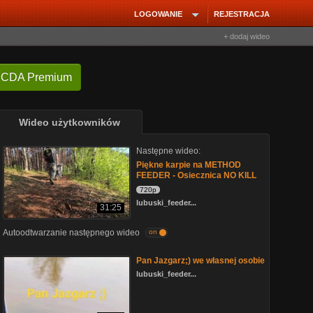
LOGOWANIE
REJESTRACJA
+ dodaj wideo
 CDA Premium
Wideo użytkowników
Następne wideo:
Piękne karpie na METHOD
FEEDER - Osiecznica NO KILL
720p
lubuski_feeder...
31:25
Autoodtwarzanie następnego wideo
on
Pan Jazgarz;) we własnej osobie
lubuski_feeder...