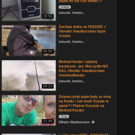
udało mi się coś złowić??
1080p
lubuski_feeder...
20:50
Żuchwa dzika na FEEDER :/
#feeder #wędkarstwo #pzw
#rzeka
lubuski_feeder...
00:50
Method feeder i piękny
karpiszon - jez. Moczydło NO
KILL #feeder #wędkarstwo
#methodfeeder
lubuski_feeder...
00:23
Dziewczynki pojechały ze mną
na Rybki / Jak łowić Karpie w
upale? / Piękne Karasie na
Method Feeder
720p
21:46
DBaits Wędkarstwo