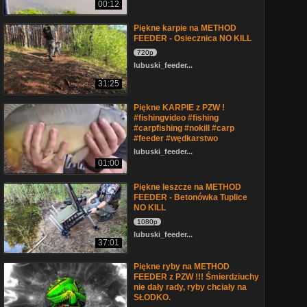
00:12
Piękne karpie na METHOD
FEEDER - Osiecznica NO KILL
720p
lubuski_feeder...
31:25
Piękne KARPIE z PZW !
#fishingvideo #fishing
#carpfishing #nokill #carp
#feeder #wędkarstwo
lubuski_feeder...
01:00
Piękne leszcze na METHOD
FEEDER - Betonówka Tuplice
NO KILL
1080p
lubuski_feeder...
37:01
Piękne ryby na METHOD
FEEDER z PZW !!! Śmierdziuchy
nie dały rady, ryby chciały na
SŁODKO.