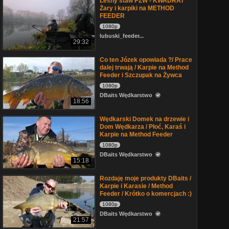
Leśny staw PZW - KWADRAT
Żary i karpiki na METHOD
FEEDER
1080p
lubuski_feeder...
29:32
Co ten Józek opowiada ?/ Prace
dalej trwają / Karpie na Method
Feeder i Szczupak na Żywca
1080p
DBaits Wędkarstwo
18:56
Wędkarski Domek na drzewie i
Dom Wędkarza / Płoć, Karaś i
Karpie na Method Feeder
1080p
DBaits Wędkarstwo
15:18
Rozdaję moje produkty DBaits /
Karpie i Karasie / Method
Feeder / Krótko o komercjach :)
1080p
DBaits Wędkarstwo
21:57