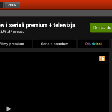
ów i seriali premium + telewizja
Dołącz
do
3,99 zł / miesiąc
Filmy premium
Seriale premium
Dla dzieci