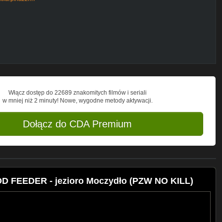
150i
Włącz dostęp do 22689 znakomitych filmów i seriali
w mniej niż 2 minuty! Nowe, wygodne metody aktywacji.
Dołącz do CDA Premium
/soundcloud.com/a-himitsu
D FEEDER - jezioro Moczydło (PZW NO KILL)
akimkarud