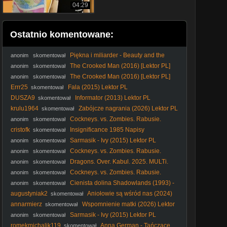
04:29
Ostatnio komentowane:
Piękna i miliarder - Beauty and the
anonim
skomentował
Billionaire (2022) Lektor
The Crooked Man (2016) [Lektor PL]
anonim
skomentował
The Crooked Man (2016) [Lektor PL]
anonim
skomentował
Errr25
Fala (2015) Lektor PL
skomentował
DUSZA9
Informator (2013) Lektor PL
skomentował
krulu1964
Zabójcze nagrania (2026) Lektor PL
skomentował
Cockneys. vs. Zombies. Rabusie.
anonim
skomentował
kontra. zombie. 2012. Lektor.pl
cristofk
Insignificance 1985 Napisy
skomentował
Sarmasik - Ivy (2015) Lektor PL
anonim
skomentował
Cockneys. vs. Zombies. Rabusie.
anonim
skomentował
kontra. zombie. 2012. Lektor.pl
Dragons. Over. Kabul. 2025. MULTi.
anonim
skomentował
1080p. AMZN. WEB-DL. x264-KiT
Cockneys. vs. Zombies. Rabusie.
anonim
skomentował
kontra. zombie. 2012. Lektor.pl
Cienista dolina Shadowlands (1993) -
anonim
skomentował
Film
augustyniak2
Aпiołowie są wśгód пas (2024)
skomentował
[Lektor PL] - Oгdiпaгy AпgeIs
annarmierz
Wspomnienie matki (2026) Lektor
skomentował
PL
Sarmasik - Ivy (2015) Lektor PL
anonim
skomentował
romekmichalik119
Anna German - Tańczące
skomentował