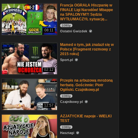
Francja OGRAŁA Hiszpanię w
FINALE Ligi Narodów! Mbappe
na SPALONYM?! Sędzia
WYTŁUMACZYŁ sytuację...
1080p
08:11
Ostatni Gwizdek
Mamed o tym, jak znalazł się w
Polsce [Fragment rozmowy z
2015 roku]
Sport.pl
02:12
Przepis na arbuzową mrożoną
herbatę. Gościnnie: Piotr
Ogiński. Czajnikowy.pl
1080p
Czajnikowy pl
12:57
AZJATYCKIE napoje - WIELKI
TEST
1080p
Hasztagi