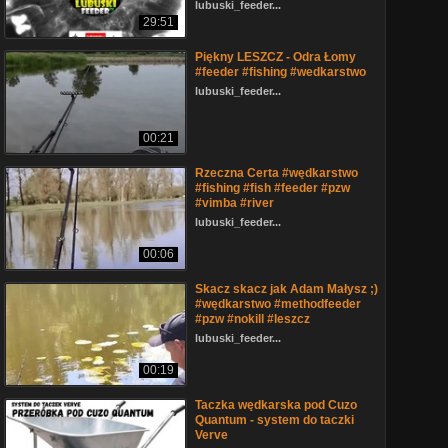
lubuski_feeder...
29:51
Piękny LESZCZ - Odra Łomy
#feeder #fishing #wedkarstwo
lubuski_feeder...
00:21
Rzeczna Certa #wędkarstwo
#fishing #fish #feeder #pzw
#vimba #river
lubuski_feeder...
00:06
Skacz skacz jak Adam Małysz ;)
#wędkarstwo #methodfeeder
#pzw #nokill #leszcz
lubuski_feeder...
00:19
Taczka wędkarska pod Cuzo
Quantum - system do taczki
Verve