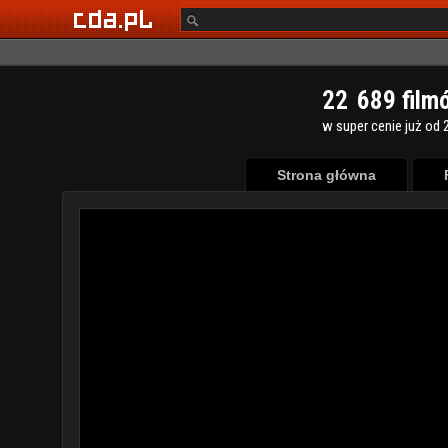
2
2
6
8
9
film
w super cenie już od 2
Strona główna