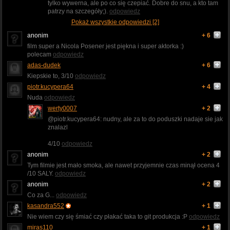
tylko wywerna, ale po co się czepiać. Dobre do snu, a kto tam
patrzy na szczegóły;).
odpowiedz
Pokaż wszystkie odpowiedzi [2]
anonim
+ 6
film super a Nicola Posener jest piękna i super aktorka :)
polecam
odpowiedz
adas-dudek
+ 6
Kiepskie to, 3/10
odpowiedz
piotr.kucypera64
+ 4
Nuda
odpowiedz
werty0007
+ 2
@piotr.kucypera64: nudny, ale za to do poduszki nadaje sie jak
znalazl
4/10
odpowiedz
anonim
+ 2
Tym filmie jest mało smoka, ale nawet przyjemnie czas minął ocena 4
/10 SALY.
odpowiedz
anonim
+ 2
Co za G...
odpowiedz
kasandra552
+ 1
Nie wiem czy się śmiać czy płakać taka to git produkcja :P
odpowiedz
miras110
+ 1