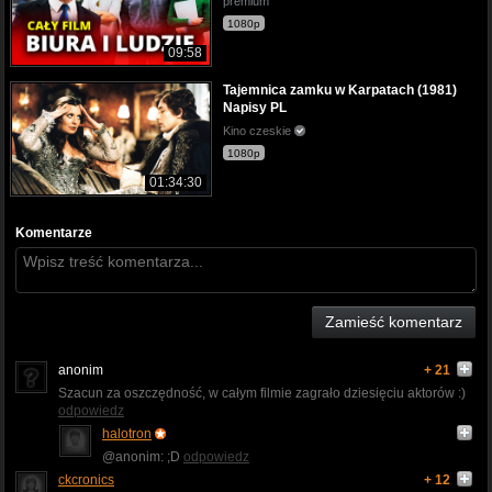
premium
1080p
09:58
Tajemnica zamku w Karpatach (1981)
Napisy PL
Kino czeskie
1080p
01:34:30
Komentarze
Zamieść komentarz
anonim
+ 21
Szacun za oszczędność, w całym filmie zagrało dziesięciu aktorów :)
odpowiedz
halotron
@anonim: ;D
odpowiedz
ckcronics
+ 12