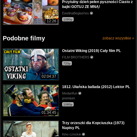
Przytulny dzień pełen pyszności Ciasto z
bajki GOTUJ ZE MNĄ!
Niska (360p) 506.94 MB
EwelinaBeglashes
Średnia (480p) 920.88 MB
1080p
12:26
Wysoka (720p) 1.8 GB
Podobne filmy
zobacz wszystkie »
Ostatni Wiking (2019) Cały film PL
FILM BROTHERS
720p
02:04:37
1812. Ułańska ballada (2012) Lektor PL
Media4fun
premium
1080p
01:34:45
Trzy orzeszki dla Kopciuszka (1973)
Napisy PL
Kino czeskie