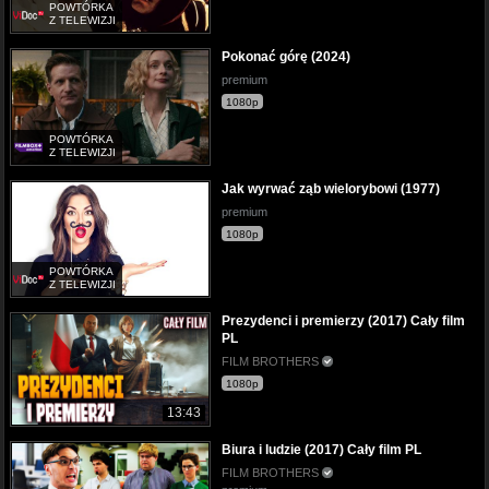
POWTÓRKA
Z TELEWIZJI
Pokonać górę (2024)
premium
1080p
POWTÓRKA
Z TELEWIZJI
Jak wyrwać ząb wielorybowi (1977)
premium
1080p
POWTÓRKA
Z TELEWIZJI
Prezydenci i premierzy (2017) Cały film
PL
FILM BROTHERS
1080p
13:43
Biura i ludzie (2017) Cały film PL
FILM BROTHERS