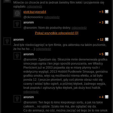
Mówcie co chcecie jest to jednak świetny film lekki i przyjemnie się
oglądało.
odpowiedz
piotr.kucypera64
+ 5
@ckcrooonics:
odpowiedz
anonim
+ 3
@anonim: Nom do poduchy dobry.
odpowiedz
Pokaż wszystkie odpowiedzi [3]
anonim
+ 12
Jest tyle niedociągnięć w tym filmie, gra aktorska na takim poziomie,
że ho ho ho ... ;)
odpowiedz
anonim
+ 5
@anonim: Zgadzam się. Strasznie mnie denerwowała grafika
smoczego ognia i ten jego sposób poruszania, we Władcy
Pierścieni już w 2003 pojawiła się w miarę płynny ruch i
estetyczny wygląd, 2013 Hobbit Pustkowie Smauga, genialna
grafika smoka, więc są możliwości niema efektu, a lat było
ponda 12. I jeszcze płomień, gdy coś płonie obraz robi się
czarny i widać tylko ogień, a później kłębek, żadnego węgla,
brak popiołu i zgliszczy tylko kłębek, jak duży koci hafcik.
odpowiedz
anonim
+ 4
@anonim: Ten tego to kino kiepskiego sortu, a jak na takie
całkiem... no ujdzie. Szału nie ma, ale oglądać się da.
Co do animacji, no cóż, można zacząć od tego że to nie smok