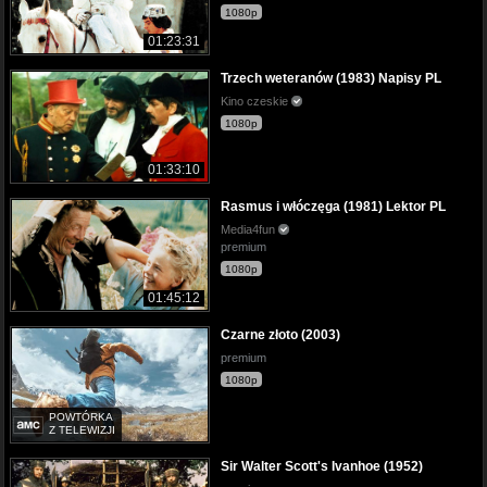
1080p
01:23:31
Trzech weteranów (1983) Napisy PL
Kino czeskie
1080p
01:33:10
Rasmus i włóczęga (1981) Lektor PL
Media4fun
premium
1080p
01:45:12
Czarne złoto (2003)
premium
1080p
POWTÓRKA
Z TELEWIZJI
Sir Walter Scott's Ivanhoe (1952)