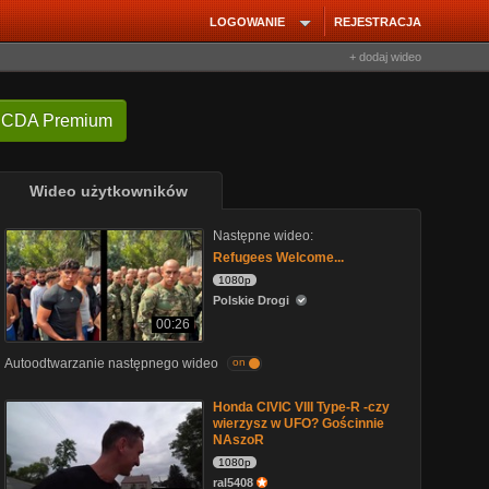
LOGOWANIE
REJESTRACJA
+ dodaj wideo
 CDA Premium
Wideo użytkowników
Następne wideo:
Refugees Welcome...
1080p
Polskie Drogi
00:26
Autoodtwarzanie następnego wideo
on
Honda CIVIC VIII Type-R -czy
wierzysz w UFO? Gościnnie
NAszoR
1080p
ral5408