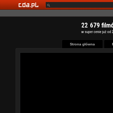
2
2
6
7
9
film
w super cenie już od 2
Strona główna