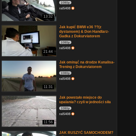
1080p
ral5408
13:32
Jak kupić BMW e36 ??(z
dystansem) & Don Handlarz-
Gadka z Dokurviatorem
1080p
ral5408
21:44
Jak ominąć na drodze Kunalisa-
Trening z Dokurviatorem
1080p
ral5408
11:31
Jak powstało miejsce do
upalania? czyli w jedności siła
1080p
ral5408
11:56
JAK RUSZYĆ SAMOCHODEM?