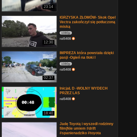
23:14
IGRZYSKA ZŁOMÓW- Skok Opel
Vectra zakończył się potłuczoną
miską
1080p
ral5408
12:30
IMPREZA która powstała dzięki
pasji -Ogień na tłoki I
1080p
ral5408
02:37
InicjaŁ D -WOLNY WYDECH
PRZEZ LAS
ral5408
18:40
Jadę Toyotą i wyszedł rodzinny
film|Nie umiem #drift
#spanienadziko #toyota