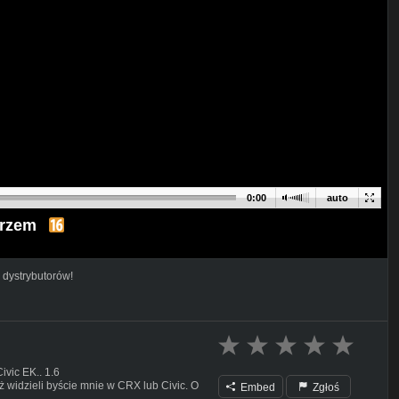
0:00
auto
arzem
 dystrybutorów!
vic EK.. 1.6
 widzieli byście mnie w CRX lub Civic. O
Embed
Zgłoś