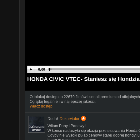
0:00
HONDA CIVIC VTEC- Staniesz się Hondzi
Odblokuj dostęp do 22679 filmów i seriali premium od oficjalnych
Oglądaj legalnie i w najlepszej jakości.
Włącz dostęp
Dodał:
Dokurviator
Witam Pany i Panewy !
W końcu nadarzyła się okazja przetestowania Honda Ci
Gdyby nie wysoki pułap cenowy starej dobrej hondy już
integrze nawet nie wspomnę.