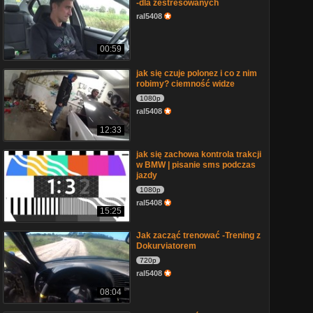
-dla zestresowanych
ral5408
00:59
jak się czuje polonez i co z nim
robimy? ciemność widze
1080p
ral5408
12:33
jak się zachowa kontrola trakcji
w BMW | pisanie sms podczas
jazdy
1080p
ral5408
15:25
Jak zacząć trenować -Trening z
Dokurviatorem
720p
ral5408
08:04