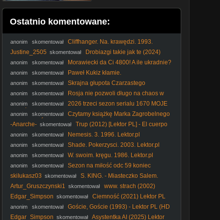
Ostatnio komentowane:
Cliffhanger. Na. krawędzi. 1993.
anonim
skomentował
Lektor.pl
Justine_2505
Drobiazgi takie jak te (2024)
skomentował
Lektor PL
Morawiecki da Ci 4800! A ile ukradnie?
anonim
skomentował
#RozwójPlus #PiStoMafia #Kaczyński #Nawrocki #polityka
Paweł Kukiz kłamie.
anonim
skomentował
Skrajna głupota Czarzastego
anonim
skomentował
Rosja nie pozwoli długo na chaos w
anonim
skomentował
Polsce! #Putin #Kaczyński #Rosja #PiS #Tusk #polityka
2026 trzeci sezon serialu 1670 MOJE
anonim
skomentował
WRAŻENIA dr Piotr Napierała
Czytamy książkę Marka Zagrobelnego
anonim
skomentował
POKOCHAĆ PIS polecam!
-Anarche-
Trup (2012) [Lektor PL] - El cuerpo
skomentował
Nemesis. 3. 1996. Lektor.pl
anonim
skomentował
Shade. Pokerzysci. 2003. Lektor.pl
anonim
skomentował
W. swoim. kręgu. 1986. Lektor.pl
anonim
skomentował
Sezon na miłość odc 59 koniec
anonim
skomentował
skiIukasz03
S. KING. - Miasteczko Salem.
skomentował
(1979) napisy
Artur_Gruszczynski1
www. strach (2002)
skomentował
Edgar_Simpson
Ciemność (2021) Lektor PL
skomentował
Goście, Goście (1993) - Lektor PL (HD
anonim
skomentował
1080p + Poprawiony dźwięk)
Edgar_Simpson
Asystentka AI (2025) Lektor
skomentował