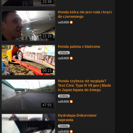
23:39
Honda która nie jest ruda i kręci
do czerwonego
ral5408
22:16
Honda palona z klaksonu
1080p
ral5408
00:15
Honda szybsza niż wygląda?
Test Civic Type R VII gen | Made
in Japan łopata do śniegu
1080p
ral5408
47:55
Hydrołapa-Dokurviator
naprawia
1080p
ral5408