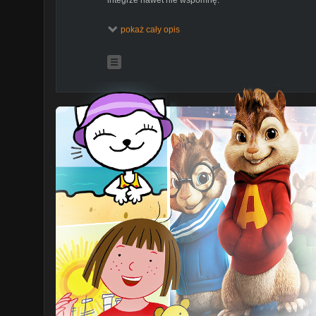
Tutaj macie link do produktów z TEMU KOD to dkt5699
pokaż cały opis
Kup TEMU i zdobądź pakiet kuponów o wartości 400zł
wyszukaj kod dkt5699 w Temu, aby odebrać)
Zestaw kluczy grzechotkowych nasadowych z napęde
Wysokociśnieniowy pistolet na wodę 13,50zł
https://t
Ładowanie akumulatora samochodowego 74,70zł
htt
Gwiazdkowe nocne światło 76,99zł
https://temu.to/m
Świecąca nasadka trzonka zaworu 3,78zł
https://temu
Wielofunkcyjna mata antypoślizgowa do samochodu 2
Casualowa torba na klatkę piersiową na zewnątrz 14,
Szczotka do czyszczenia szyb samochodowych 14,40
Zabawkowy model obracający się na niebiańskiej orbi
Lampa z kryształowej kuli 35,29zł
https://temu.to/m/e3
Obracający się metalowy żyroskop 7,19zł
https://temu
Piłka do balansowania kołyski Newtona 41,49zł
https
Zestaw zabawek z przenośnym mikroskopem naukowym
https://temu.to/m/e36npcddqe4
Osłona przedniej szyby samochodu 13,01zł
https://te
Budowa toru :
https://zrzutka.pl/7rajt4
insta:
https://www.instagram.com/dokurviator_panewa/
FB:
https://www.facebook.com/dokurviator
TikTak
https://www.tiktok.com/@___dokurviator___