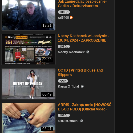
Jak zapierdalać bezpiecznie-
Gadka z Dokurviatorem
1080p
ral5408
19:21
Nocny Kochanek w Londynie -
19. 04. 2024 - ZAPROSZENIE
1080p
Nocny Kochanek
00:29
OOTD | Printed Blouse and
Slippers
720p
Karsa Official
00:49
ARRIS - Zakręć mnie [NOWOŚĆ
DISCO POLO] (Official Video)
1080p
aRRisOfficial
03:41