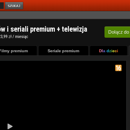
ów i seriali premium + telewizja
Dołącz
do
3,99 zł / miesiąc
Filmy premium
Seriale premium
Dla dzieci