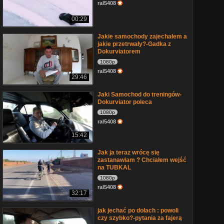
ral5408
00:29
Jakie samochody zajechałem a
jakie przetrwały?-Gadka z
Dokurviatorem
1080p
ral5408
29:46
Jaki Samochod do treningów-
Dokurviator poleca
1080p
ral5408
15:42
Jak ja teraz wrócę się
zastanawiam ? Chciałem wejść
na TUBKAL
1080p
ral5408
32:17
jak jechać po dołach : powoli
czy szybko?-pytania za fajerą