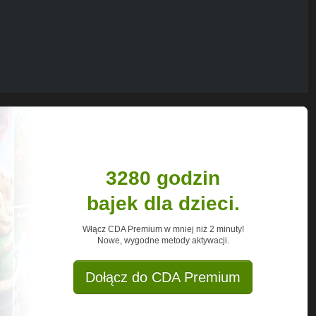
:
:
https://temu.to/m/ekagcpae0kj
(lub
m 103,49zł
https://temu.to/m/ejhnp44lz0s
emu.to/m/emykx80tnyo
ps://temu.to/m/eacmofxdekx
/e50xn6yqyh5
.to/m/ejowtdtoeq5
2,32zł
https://temu.to/m/eigyqxcf7vz
99zł
https://temu.to/m/ehpdsut5zj1
zł
https://temu.to/m/eqopltp9zyu
cie 34,20zł
https://temu.to/m/e45rht7dhoz
inzco0h9f
3280 godzin
.to/m/enyhhvp0gka
://temu.to/m/e1d78bw04z7
bajek dla dzieci.
 dla dzieci 50,49zł
mu.to/m/es7l34f1f2h
Włącz CDA Premium w mniej niż 2 minuty!
Nowe, wygodne metody aktywacji.
Dołącz do CDA Premium