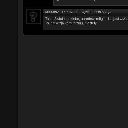
anonim2
wysłano z m.cda.pl
(*.*.67.2)
Taka. Świat bez nieba, narodów, religii... I to jest wi
To jest wizja komunizmu, niestety