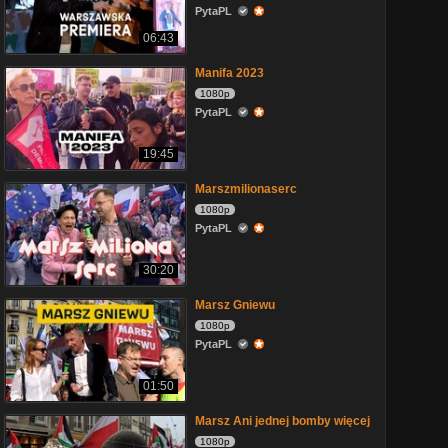
PytaPL
06:43
Manifa 2023
1080p
PytaPL
19:45
Marszmilionaserc
1080p
PytaPL
30:20
Marsz Gniewu
1080p
PytaPL
01:50
Marsz Ani jednej bomby więcej
1080p