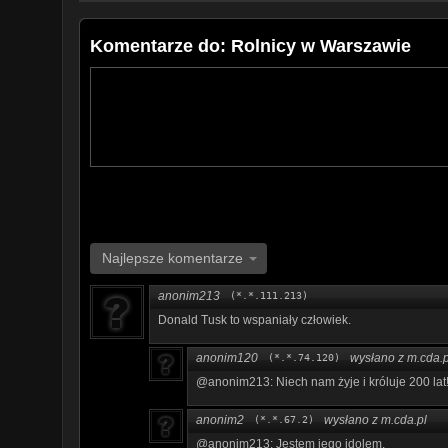
Komentarze do: Rolnicy w Warszawie
Najlepsze komentarze
anonim213
(*.*.111.213)
Donald Tusk to wspaniały człowiek.
anonim120
wysłano z m.cda.p
(*.*.74.120)
@anonim213: Niech nam żyje i króluje 200 lat
anonim2
wysłano z m.cda.pl
(*.*.67.2)
@anonim213: Jestem jego idolem.