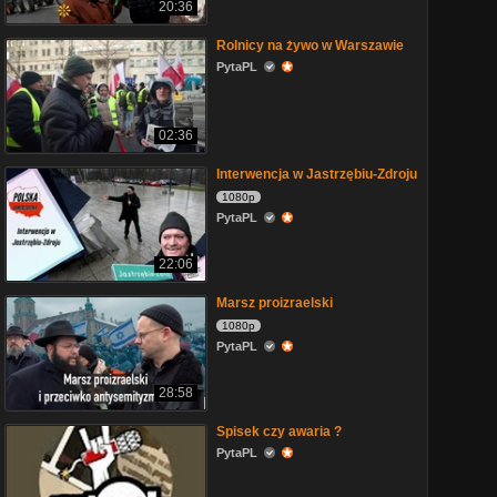
20:36
Rolnicy na żywo w Warszawie
PytaPL
02:36
Interwencja w Jastrzębiu-Zdroju
1080p
PytaPL
22:06
Marsz proizraelski
1080p
PytaPL
28:58
Spisek czy awaria ?
PytaPL