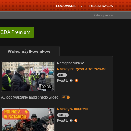
LOGOWANIE
REJESTRACJA
+ dodaj wideo
 CDA Premium
Wideo użytkowników
Następne wideo:
Rolnicy na żywo w Warszawie
480p
PytaPL
02:36
Autoodtwarzanie następnego wideo
on
Rolnicy w natarciu
1080p
PytaPL