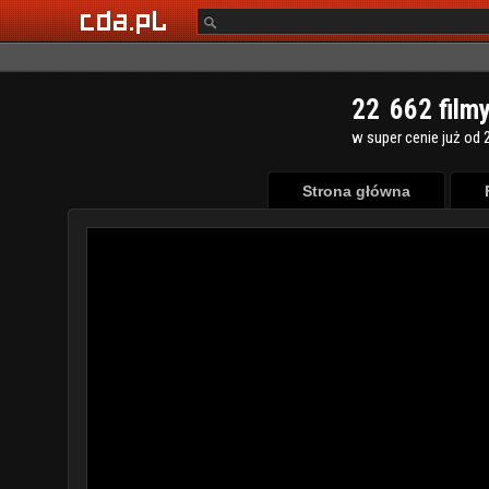
2
2
6
6
2
film
w super cenie już od 2
Strona główna