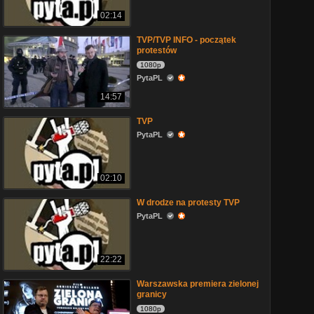
02:14
TVP/TVP INFO - początek
protestów
1080p
PytaPL
14:57
TVP
PytaPL
02:10
W drodze na protesty TVP
PytaPL
22:22
Warszawska premiera zielonej
granicy
1080p