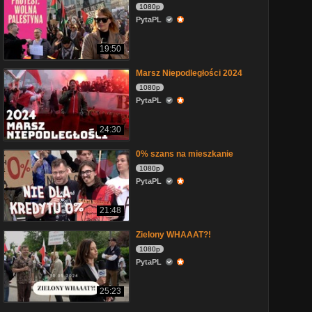
1080p
PytaPL
19:50
Marsz Niepodległości 2024
1080p
PytaPL
24:30
0% szans na mieszkanie
1080p
PytaPL
21:48
Zielony WHAAAT?!
1080p
PytaPL
25:23