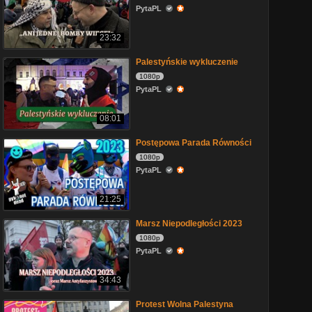
PytaPL
23:32
Palestyńskie wykluczenie
1080p
PytaPL
08:01
Postępowa Parada Równości
1080p
PytaPL
21:25
Marsz Niepodległości 2023
1080p
PytaPL
34:43
Protest Wolna Palestyna