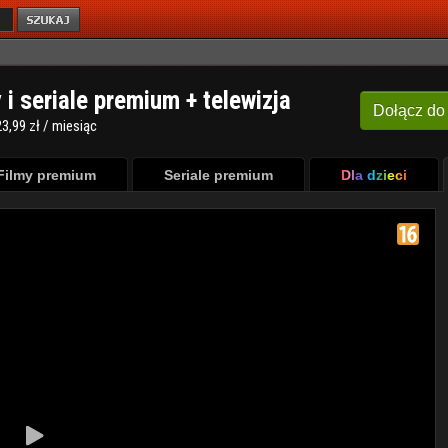
y i seriale premium + telewizja
Dołącz
do
3,99 zł / miesiąc
Filmy premium
Seriale premium
Dla dzieci