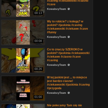
#caving #ciekawostki #ciasno
#cave
KowalscyTeam
00:13
Wy to robicie? z kolegą? w
jaskini? #jaskinia #caving
#ciekawostki #ciekawe #cave
#funny
KowalscyTeam
00:08
Co to znaczy SZEROKO w
jaskini? #jaskinia #ciekawostki
#ciekawe #ciasno #cave
#caving
KowalscyTeam
00:26
W tej jaskini jest ... to miejsce
jest bardzo ciasne!
#ciekawostki #jaskinia #caving
#przygoda
KowalscyTeam
01:00
Nie polecamy Tam się nie