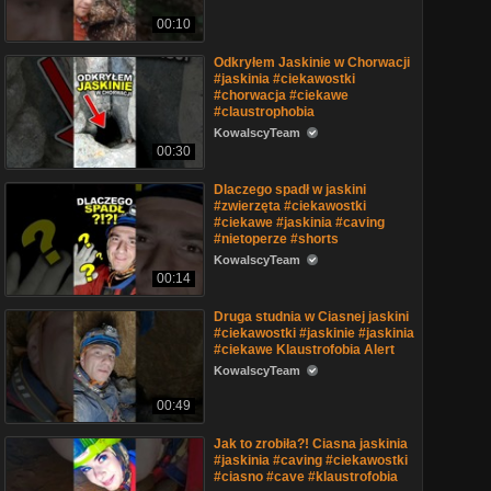
00:10
Odkryłem Jaskinie w Chorwacji
#jaskinia #ciekawostki
#chorwacja #ciekawe
#claustrophobia
KowalscyTeam
00:30
Dlaczego spadł w jaskini
#zwierzęta #ciekawostki
#ciekawe #jaskinia #caving
#nietoperze #shorts
KowalscyTeam
00:14
Druga studnia w Ciasnej jaskini
#ciekawostki #jaskinie #jaskinia
#ciekawe Klaustrofobia Alert
KowalscyTeam
00:49
Jak to zrobiła?! Ciasna jaskinia
#jaskinia #caving #ciekawostki
#ciasno #cave #klaustrofobia