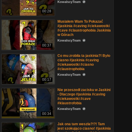
KowalscyTeam
00:28
Musiałem Wam To Pokazać
#jaskinia #caving #ciekawostki
#cave #claustrophobia Jaskinia
w Górach
KowalscyTeam
00:37
Co mu zrobiła ta jaskinia?! Było
ciasno #jaskinia #caving
#ciekawostki #ciasno
#claustrophobia
KowalscyTeam
00:17
Nie przeszedł zacisku w Jaskini
- Dlaczego #jaskinia #caving
#ciekawostki #cave
#klaustrofobia
KowalscyTeam
00:34
Jak ona tam weszła?!?! Tam
jest szokująco ciasno! #jaskinia