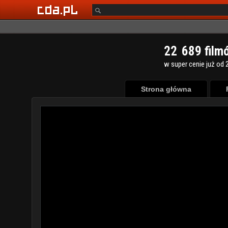
2
2
6
8
9
film
w super cenie już od 2
Strona główna