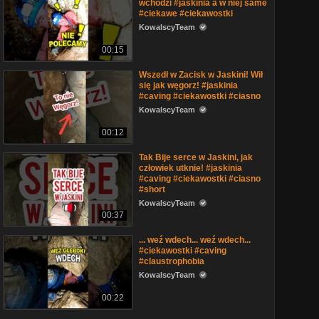
wchodzi #jaskinia a w niej same
#ciekawe #ciekawostki
KowalscyTeam
00:15
Wszedł w Zacisk w Jaskini! Wił
się jak węgorz! #jaskinia
#caving #ciekawostki #ciasno
KowalscyTeam
00:12
Tak Bije serce w Jaskini, jak
człowiek utknie! #jaskinia
#caving #ciekawostki #ciasno
#short
KowalscyTeam
00:37
... weź wdech... weź wdech...
#ciekawostki #caving
#claustrophobia
KowalscyTeam
00:22