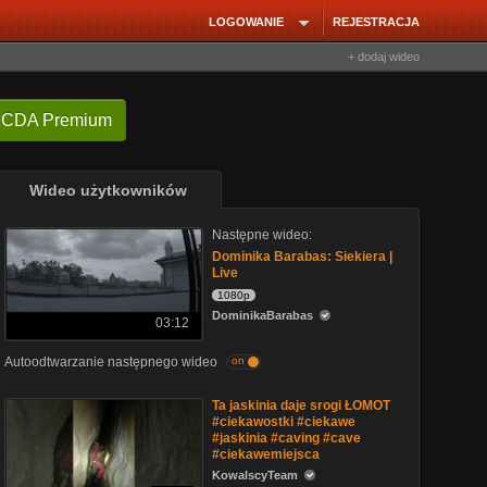
LOGOWANIE
REJESTRACJA
+ dodaj wideo
 CDA Premium
Wideo użytkowników
Następne wideo:
Dominika Barabas: Siekiera |
Live
1080p
DominikaBarabas
03:12
Autoodtwarzanie następnego wideo
on
Ta jaskinia daje srogi ŁOMOT
#ciekawostki #ciekawe
#jaskinia #caving #cave
#ciekawemiejsca
KowalscyTeam