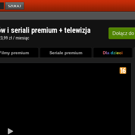
ów i seriali premium + telewizja
Dołącz
do
3,99 zł / miesiąc
Filmy premium
Seriale premium
Dla dzieci