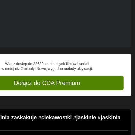
ziura #speleology #speleo #underground
#ciekawe #outdoor #cavinggonewrong
Włącz dostęp do 22689 znakomitych filmów i seriali
w mniej niż 2 minuty! Nowe, wygodne metody aktywacji.
Dołącz do CDA Premium
ia zaskakuje #ciekawostki #jaskinie #jaskinia