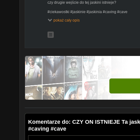
czy drugie wejście do tej jaskini istnieje?
#ciekawostki #jaskinie #jaskinia #caving #cave
pokaż cały opis
#ciasno #ciasnota #claustrophobia #klaustrofobia #d
#survival #przygoda #wycieczka #wycieczki #travel 
#cavingadventure
Tak wyglądają ekstremalne trasy jaskiniowe.
Komentarze do: CZY ON ISTNIEJE Ta jaskin
#caving #cave