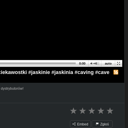
0:00
auto
iekawostki #jaskinie #jaskinia #caving #cave
 dystrybutorów!
Embed
Zgłoś