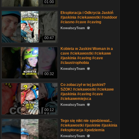
01:00
Eksploracja i Odkrycia Jaskiń
#jaskinia #ciekawostki #outdoor
#ciasno #cave #caving
KowalscyTeam
00:47
Kobieta w Jaskini Woman in a
cave #ciekawostki #ciekawe
#jaskinia #caving #cave
#claustrophobia
KowalscyTeam
00:32
Co zobaczył w tej jaskini?
SZOK! #ciekawostki #ciekawe
#jaskinia #caving #cave
#ciekawemiejsca
KowalscyTeam
00:12
Tego się nikt nie spodziewał...
#ciekawostki #jaskinie #jaskinia
#eksploracja #podziemia
KowalscyTeam